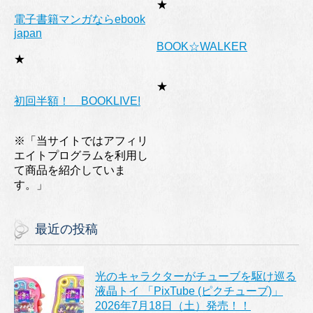
★
電子書籍マンガならebook
japan
BOOK☆WALKER
★
★
初回半額！ BOOKLIVE!
※「当サイトではアフィリ
エイトプログラムを利用し
て商品を紹介していま
す。」
最近の投稿
光のキャラクターがチューブを駆け巡る
液晶トイ 「PixTube (ピクチューブ)」
2026年7月18日（土）発売！！