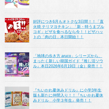
好評につき6月もオトクな3日間！！「直
火焼 テリマヨチキン」「新・特うまプル
コギ」ピザを食べるなら今！！ピザハッ
トの「肉の日」本日開始！！
「地球の歩き方 aruco」シリーズから、
まったく新しい韓国ガイド『推し活ソウ
ル』本日2026年6月19日（金）発売！！
『ちいかわ夏休みドリル』に小学3年生
版も新たに仲間入り！！『ちいかわ夏休
みドリル 小学３年生』発売！！