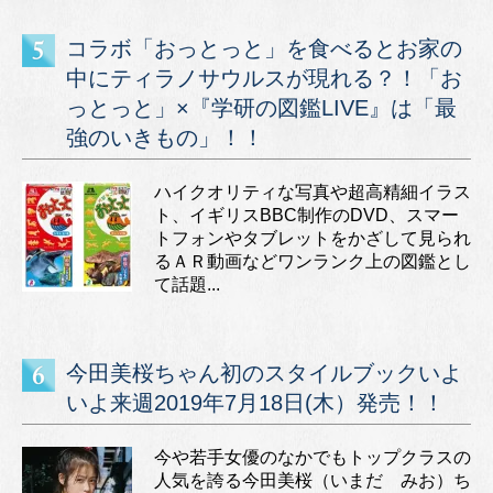
コラボ「おっとっと」を食べるとお家の
中にティラノサウルスが現れる？！「お
っとっと」×『学研の図鑑LIVE』は「最
強のいきもの」！！
ハイクオリティな写真や超高精細イラス
ト、イギリスBBC制作のDVD、スマー
トフォンやタブレットをかざして見られ
るＡＲ動画などワンランク上の図鑑とし
て話題...
今田美桜ちゃん初のスタイルブックいよ
いよ来週2019年7月18日(木）発売！！
今や若手女優のなかでもトップクラスの
人気を誇る今田美桜（いまだ みお）ち