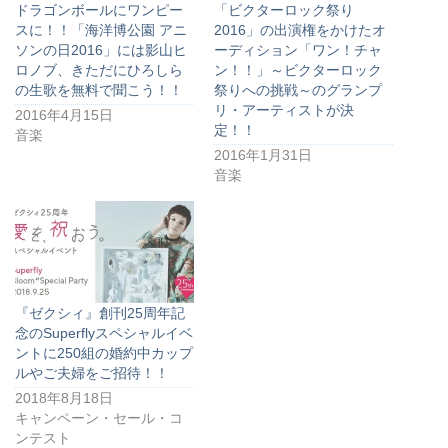
ドラゴンボールにワンピー
「ビクターロック祭り
スに！！「海洋博公園 アニ
2016」の出演権をかけたオ
ソンの日2016」には影山ヒ
ーディション「ワン！チャ
ロノブ、きただにひろしら
ン！！」～ビクターロック
の生歌を無料で聞こう！！
祭りへの挑戦～のグランプ
リ・アーティストが決
2016年4月15日
定！！
音楽
2016年1月31日
音楽
『ゼクシィ』創刊25周年記
念のSuperflyスペシャルイベ
ントに250組の婚約中カップ
ルやご夫婦をご招待！！
2018年8月18日
キャンペーン・セール・コ
ンテスト