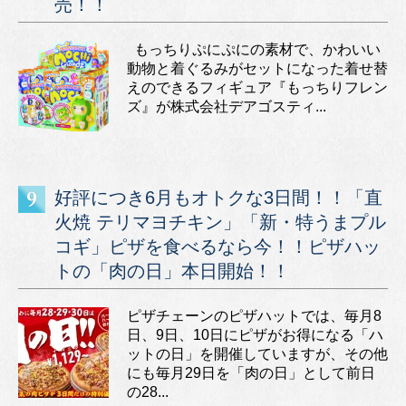
売！！
もっちりぷにぷにの素材で、かわいい
動物と着ぐるみがセットになった着せ替
えのできるフィギュア『もっちりフレン
ズ』が株式会社デアゴスティ...
好評につき6月もオトクな3日間！！「直
火焼 テリマヨチキン」「新・特うまプル
コギ」ピザを食べるなら今！！ピザハッ
トの「肉の日」本日開始！！
ピザチェーンのピザハットでは、毎月8
日、9日、10日にピザがお得になる「ハ
ットの日」を開催していますが、その他
にも毎月29日を「肉の日」として前日
の28...