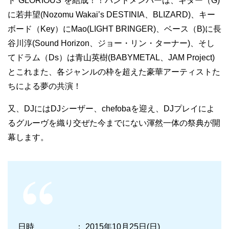
ド”GLORIOUS”を結成！！バンドメンバーは、ギター（G)
に若井望(Nozomu Wakai’s DESTINIA、BLIZARD)、キー
ボード（Key）にMao(LIGHT BRINGER)、ベース（B)に長
谷川淳(Sound Horizon、ジョー・リン・ターナー)、そし
てドラム（Ds）は青山英樹(BABYMETAL、JAM Project)
とこれまた、各ジャンルの枠を超えた豪華アーティストた
ちによる夢の共演！
又、DJにはDJシーザー、chefobaを迎え、DJプレイによ
るグルーヴを織り交ぜた今までにない渾然一体の祭典が開
幕します。
日時 ： 2015年10月25日(日)