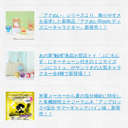
「アクぬい」シリーズより、飾りやすさ
を追求した新商品『アクぬいRoom ディ
ズニーキャラクター』新発売！！
あの新“触感”液晶お世話トイ「ぷにるん
ず」にキーチェーン付きのミニサイズ
「ぷにコミュ」がサンリオの人気キャラ
クター全4種で新登場！！
米菓メーカーから夏の塩分補給に特化し
た多機能性エナジーラムネ「アップロッ
ク+塩分 サマーギャングパイン味」新発
売！！