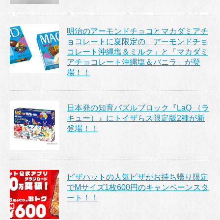
明治のアーモンドチョコとマカダミアチ
ョコレートに夏限定の「アーモンドチョ
コレート沖縄塩＆ミルク」と「マカダミ
アチョコレート沖縄塩＆バニラ」が登
場！！
日本発の知育パズルブロック『LaQ （ラ
キュー）』にトイザらス限定版2種が新
登場！！
ピザハットの人気ピザがお持ち帰り限定
でMサイズ1枚600円のキャンペーンスタ
ート！！