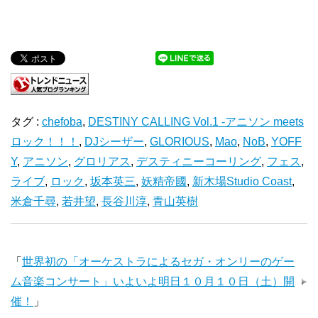
タグ :
chefoba
,
DESTINY CALLING Vol.1 -アニソン meets
ロック！！！
,
DJシーザー
,
GLORIOUS
,
Mao
,
NoB
,
YOFF
Y
,
アニソン
,
グロリアス
,
デスティニーコーリング
,
フェス
,
ライブ
,
ロック
,
坂本英三
,
妖精帝國
,
新木場Studio Coast
,
米倉千尋
,
若井望
,
長谷川淳
,
青山英樹
「
世界初の「オーケストラによるセガ・オンリーのゲー
ム音楽コンサート」いよいよ明日１０月１０日（土）開
催！
」