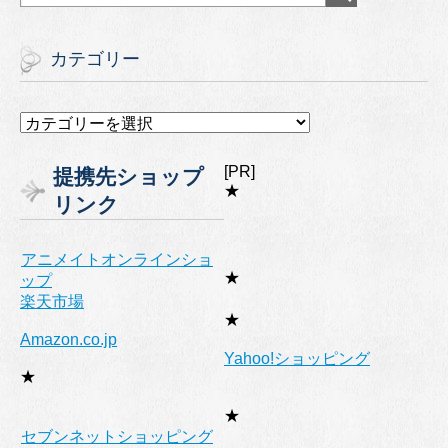
カテゴリー
カ
テ
ゴ
[PR]
提携先ショップ
リ
★
リンク
ー
アニメイトオンラインショ
★
ップ
楽天市場
★
Amazon.co.jp
Yahoo!ショッピング
★
★
セブンネットショッピング