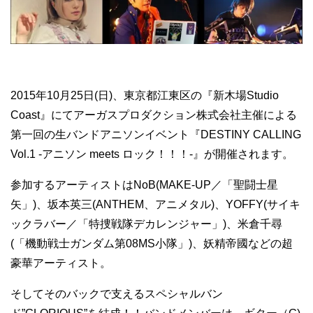
2015年10月25日(日)、東京都江東区の『新木場Studio
Coast』にてアーガスプロダクション株式会社主催による
第一回の生バンドアニソンイベント『DESTINY CALLING
Vol.1 -アニソン meets ロック！！！-』が開催されます。
参加するアーティストはNoB(MAKE-UP／「聖闘士星
矢」)、坂本英三(ANTHEM、アニメタル)、YOFFY(サイキ
ックラバー／「特捜戦隊デカレンジャー」)、米倉千尋
(「機動戦士ガンダム第08MS小隊」)、妖精帝國などの超
豪華アーティスト。
そしてそのバックで支えるスペシャルバン