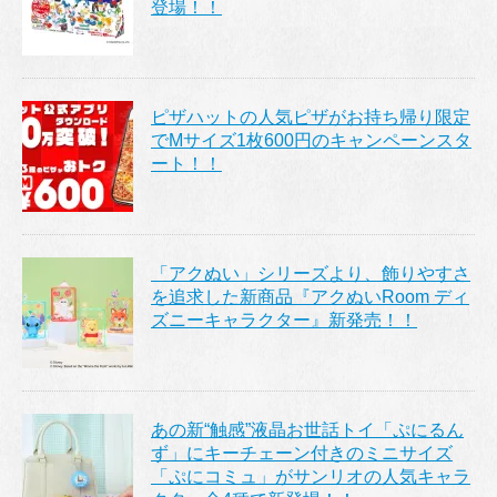
登場！！
ピザハットの人気ピザがお持ち帰り限定
でMサイズ1枚600円のキャンペーンスタ
ート！！
「アクぬい」シリーズより、飾りやすさ
を追求した新商品『アクぬいRoom ディ
ズニーキャラクター』新発売！！
あの新“触感”液晶お世話トイ「ぷにるん
ず」にキーチェーン付きのミニサイズ
「ぷにコミュ」がサンリオの人気キャラ