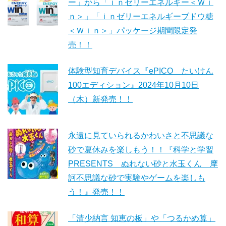
ー」から「ｉｎゼリーエネルギー＜Ｗｉ
ｎ＞」「ｉｎゼリーエネルギーブドウ糖
＜Ｗｉｎ＞」パッケージ期間限定発
売！！
体験型知育デバイス『ePICO たいけん
100エディション』2024年10月10日
（木）新発売！！
永遠に見ていられるかわいさと不思議な
砂で夏休みを楽しもう！！『科学と学習
PRESENTS ぬれない砂と水玉くん 摩
訶不思議な砂で実験やゲームを楽しも
う！』発売！！
「清少納言 知恵の板」や「つるかめ算」