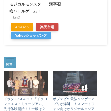
モジカルモンスター！漢字召
喚バトルゲーム！
tanQ
Amazon
楽天市場
Yahooショッピング
関連
ドラクエへGO？！「ドラゴ
ポプテピの最強クソゲーア
ンクエストミュージアム」
プリが爆誕！！スマートフ
先行体験開始！！一般は２
ォン向けオリジナルクソア