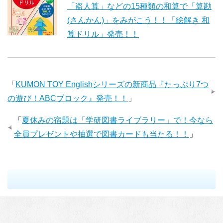
「盗人算」などの15種類の和算で「算勘
(さんかん)」をみがこう！！「絵解き 和
算ドリル」発売！！
「
KUMON TOY Englishシリーズの新商品『たっぷり7つ
の遊び！ABCブロック』発売！！
」
「
夏休みの宿題は「学研図書ライブラリー」で！今なら
全員プレゼントや抽選で図書カードも当たる！！
」