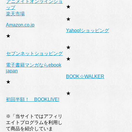
アニメイトオンラインショ
★
ップ
楽天市場
★
Amazon.co.jp
Yahoo!ショッピング
★
★
セブンネットショッピング
★
電子書籍マンガならebook
japan
BOOK☆WALKER
★
★
初回半額！ BOOKLIVE!
※「当サイトではアフィリ
エイトプログラムを利用し
て商品を紹介していま