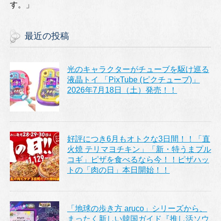
す。」
最近の投稿
光のキャラクターがチューブを駆け巡る
液晶トイ 「PixTube (ピクチューブ)」
2026年7月18日（土）発売！！
好評につき6月もオトクな3日間！！「直
火焼 テリマヨチキン」「新・特うまプル
コギ」ピザを食べるなら今！！ピザハッ
トの「肉の日」本日開始！！
「地球の歩き方 aruco」シリーズから、
まったく新しい韓国ガイド『推し活ソウ