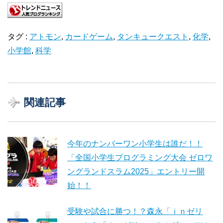
タグ :
アトモン
,
カードゲーム
,
タンキュークエスト
,
化学
,
小学館
,
科学
関連記事
今年のナンバーワン小学生は誰だ！！
「全国小学生プログラミング大会 ゼロワ
ングランドスラム2025」エントリー開
始！！
受験や試合に勝つ！？森永「ｉｎゼリ