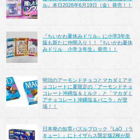
ル』本日2026年6月19日（金）発売！！
『ちいかわ夏休みドリル』に小学3年生
版も新たに仲間入り！！『ちいかわ夏休
みドリル 小学３年生』発売！！
明治のアーモンドチョコとマカダミアチ
ョコレートに夏限定の「アーモンドチョ
コレート沖縄塩＆ミルク」と「マカダミ
アチョコレート沖縄塩＆バニラ」が登
場！！
日本発の知育パズルブロック『LaQ （ラ
キュー）』にトイザらス限定版2種が新