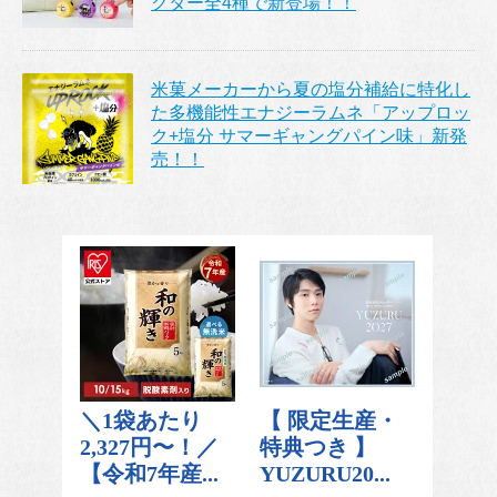
クター全4種で新登場！！
米菓メーカーから夏の塩分補給に特化し
た多機能性エナジーラムネ「アップロッ
ク+塩分 サマーギャングパイン味」新発
売！！