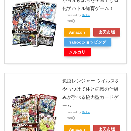
がら元素記号を学習できる
化学バトル知育ゲーム！
created by
Rinker
tanQ
Amazon
楽天市場
Yahooショッピング
メルカリ
免疫レンジャー ウイルスを
やっつけて体と病気の仕組
みが学べる協力型カードゲ
ーム！
created by
Rinker
tanQ
Amazon
楽天市場