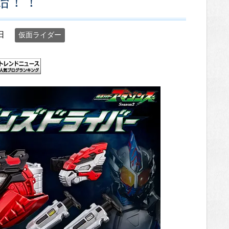
始！！
日
仮面ライダー