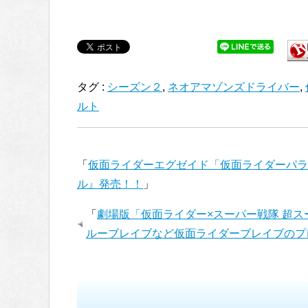
タグ :
シーズン２
,
ネオアマゾンズドライバー
,
ルト
「
仮面ライダーエグゼイド「仮面ライダーパラ
ル』発売！！
」
「
劇場版「仮面ライダー×スーパー戦隊 超
ルーブレイブなど仮面ライダーブレイブのプ