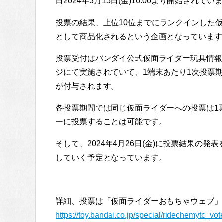
日2024年3月15日(金)16:00より開始されてい
投票の結果、上位10位までにランクインした
として商品化されるという企画となっています
投票受付はバンダイ公式仮面ライダー玩具情報
ジにて実施されていて、1端末あたり1次投票期
が付与されます。
各投票期間では同じ仮面ライダーへの投票は1
ーに投票することは可能です。
そして、2024年4月26日(金)に投票結果の
していく予定となっています。
詳細、投票は「仮面ライダーおもちゃウェブ
https://toy.bandai.co.jp/special/ridechemytc_vot