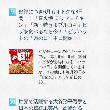
好評につき6月もオトクな3日
間！！「直火焼 テリマヨチキ
ン」「新・特うまプルコギ」ピ
ザを食べるなら今！！ピザハッ
トの「肉の日」本日開始！！
ピザチェーンのピザハット
では、毎月8日、9日、10日
にピザがお得になる「ハッ
トの日」を開催しています
が、その他にも毎月29日を
「肉の日」として前日の
28...
世界で活躍する大谷翔平選手と
日本の伝統工芸品「高崎だる