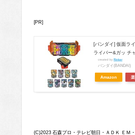
[PR]
[バンダイ] 仮面
ライバー&ガッ チ
created by
Rinker
バンダイ(BANDAI)
Amazon
楽
(C)2023 石森プロ・テレビ朝日・ＡＤＫ ＥＭ