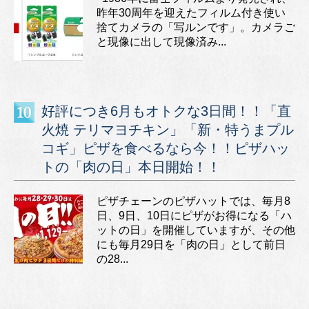
昨年30周年を迎えたフィルム付き使い
捨てカメラの「写ルンです」。カメラご
と現像に出して現像済み...
好評につき6月もオトクな3日間！！「直
火焼 テリマヨチキン」「新・特うまプル
コギ」ピザを食べるなら今！！ピザハッ
トの「肉の日」本日開始！！
ピザチェーンのピザハットでは、毎月8
日、9日、10日にピザがお得になる「ハ
ットの日」を開催していますが、その他
にも毎月29日を「肉の日」として前日
の28...