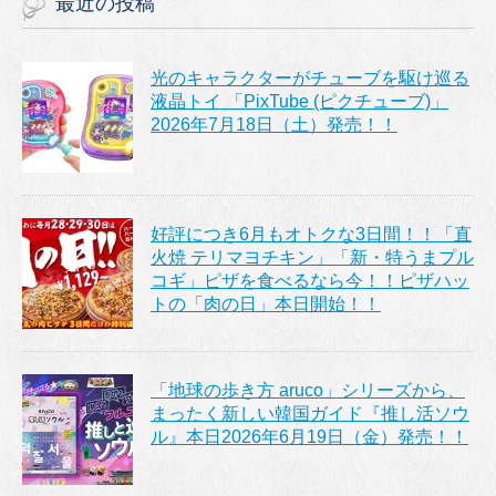
最近の投稿
光のキャラクターがチューブを駆け巡る
液晶トイ 「PixTube (ピクチューブ)」
2026年7月18日（土）発売！！
好評につき6月もオトクな3日間！！「直
火焼 テリマヨチキン」「新・特うまプル
コギ」ピザを食べるなら今！！ピザハッ
トの「肉の日」本日開始！！
「地球の歩き方 aruco」シリーズから、
まったく新しい韓国ガイド『推し活ソウ
ル』本日2026年6月19日（金）発売！！