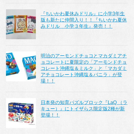
『ちいかわ夏休みドリル』に小学3年生
版も新たに仲間入り！！『ちいかわ夏休
みドリル 小学３年生』発売！！
明治のアーモンドチョコとマカダミアチ
ョコレートに夏限定の「アーモンドチョ
コレート沖縄塩＆ミルク」と「マカダミ
アチョコレート沖縄塩＆バニラ」が登
場！！
日本発の知育パズルブロック『LaQ （ラ
キュー）』にトイザらス限定版2種が新
登場！！