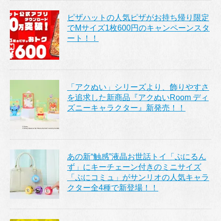
ピザハットの人気ピザがお持ち帰り限定
でMサイズ1枚600円のキャンペーンスタ
ート！！
「アクぬい」シリーズより、飾りやすさ
を追求した新商品『アクぬいRoom ディ
ズニーキャラクター』新発売！！
あの新“触感”液晶お世話トイ「ぷにるん
ず」にキーチェーン付きのミニサイズ
「ぷにコミュ」がサンリオの人気キャラ
クター全4種で新登場！！