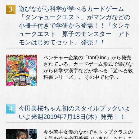
遊びながら科学が学べるカードゲーム
「タンキュークエスト」がマンガなどの
小冊子付きで学研から登場！！『タンキ
ュークエスト 原子のモンスター アト
モンはじめてセット』発売！！
ベンチャー企業の「tanQ.inc」から発売
されている、カードゲーム形式で遊びな
がら科学や漢字などが学べる「遊べる教
科書シリーズ」。 その中で化学...
今田美桜ちゃん初のスタイルブックいよ
いよ来週2019年7月18日(木）発売！！
今や若手女優のなかでもトップクラスの
人気を誇る今田美桜（いまだ みお）ち