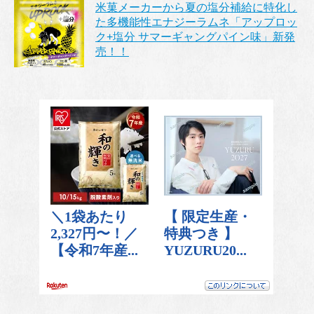
米菓メーカーから夏の塩分補給に特化し
た多機能性エナジーラムネ「アップロッ
ク+塩分 サマーギャングパイン味」新発
売！！