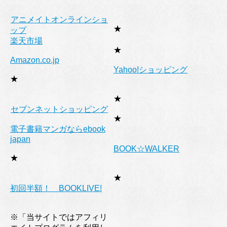
アニメイトオンラインショ
★
ップ
楽天市場
★
Amazon.co.jp
Yahoo!ショッピング
★
★
セブンネットショッピング
★
電子書籍マンガならebook
japan
BOOK☆WALKER
★
★
初回半額！ BOOKLIVE!
※「当サイトではアフィリ