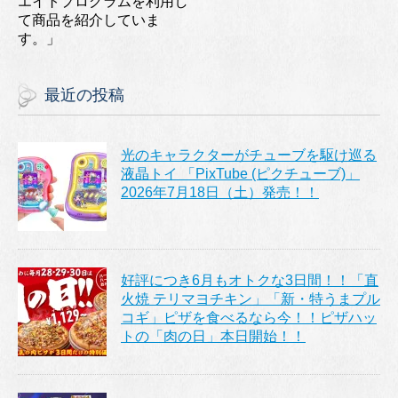
エイトプログラムを利用し
て商品を紹介していま
す。」
最近の投稿
光のキャラクターがチューブを駆け巡る
液晶トイ 「PixTube (ピクチューブ)」
2026年7月18日（土）発売！！
好評につき6月もオトクな3日間！！「直
火焼 テリマヨチキン」「新・特うまプル
コギ」ピザを食べるなら今！！ピザハッ
トの「肉の日」本日開始！！