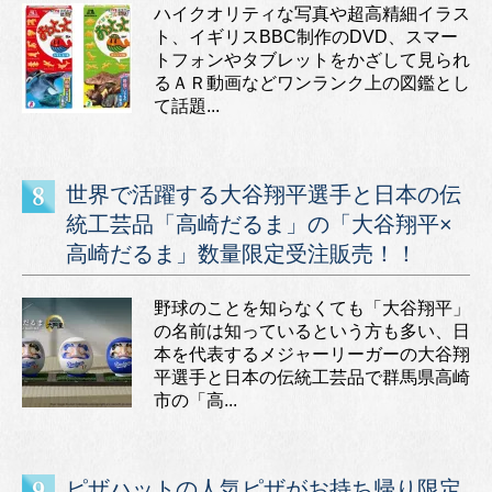
ハイクオリティな写真や超高精細イラス
ト、イギリスBBC制作のDVD、スマー
トフォンやタブレットをかざして見られ
るＡＲ動画などワンランク上の図鑑とし
て話題...
世界で活躍する大谷翔平選手と日本の伝
統工芸品「高崎だるま」の「大谷翔平×
高崎だるま」数量限定受注販売！！
野球のことを知らなくても「大谷翔平」
の名前は知っているという方も多い、日
本を代表するメジャーリーガーの大谷翔
平選手と日本の伝統工芸品で群馬県高崎
市の「高...
ピザハットの人気ピザがお持ち帰り限定