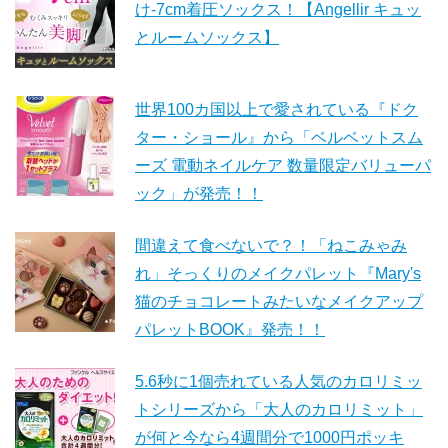
け-7cm着圧ソックス！【Angellir キュッ
とルームソックス】
世界100カ国以上で愛されている『ドク
ター・ショール』から「ベルベットスム
ーズ 電動ネイルケア 数量限定バリューパ
ック」が発売！！
間違えて食べないで？！「ねこみゃみ
れ」そっくりのメイクパレット『Mary's
猫のチョコレートみたいなメイクアップ
パレットBOOK』発売！！
5.6秒に1個売れている人気のカロリミッ
トシリーズから「大人のカロリミット」
が何と今なら4週間分で1000円ポッキ