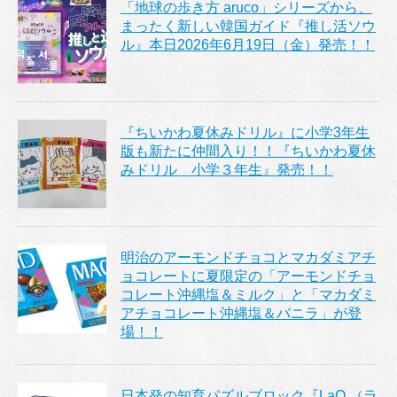
「地球の歩き方 aruco」シリーズから、
まったく新しい韓国ガイド『推し活ソウ
ル』本日2026年6月19日（金）発売！！
『ちいかわ夏休みドリル』に小学3年生
版も新たに仲間入り！！『ちいかわ夏休
みドリル 小学３年生』発売！！
明治のアーモンドチョコとマカダミアチ
ョコレートに夏限定の「アーモンドチョ
コレート沖縄塩＆ミルク」と「マカダミ
アチョコレート沖縄塩＆バニラ」が登
場！！
日本発の知育パズルブロック『LaQ （ラ