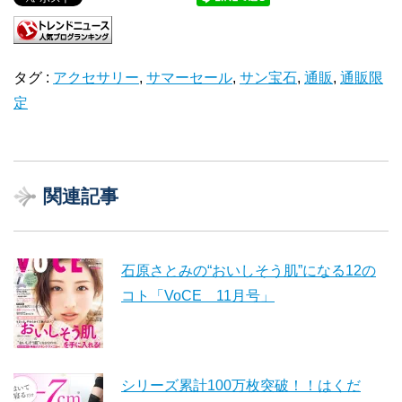
タグ :
アクセサリー
,
サマーセール
,
サン宝石
,
通販
,
通販限
定
関連記事
石原さとみの“おいしそう肌”になる12の
コト「VoCE 11月号」
シリーズ累計100万枚突破！！はくだ