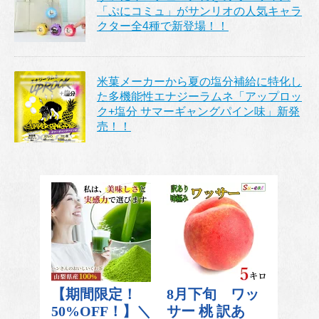
「ぷにコミュ」がサンリオの人気キャラ
クター全4種で新登場！！
米菓メーカーから夏の塩分補給に特化し
た多機能性エナジーラムネ「アップロッ
ク+塩分 サマーギャングパイン味」新発
売！！