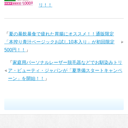
リ！！
「
夏の暴飲暴食で疲れた胃腸にオススメ！！通販限定
「本搾り青汁ベージックお試し10本入り」が初回限定
500円！！
」
「
家庭用パーソナルレーザー脱毛器などでお馴染みトリ
ア・ビューティ・ジャパンが「夏準備スタートキャンペ
ーン」を開始！！
」