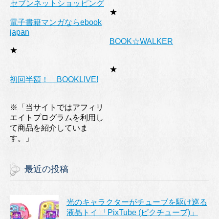
セブンネットショッピング
★
電子書籍マンガならebook
japan
BOOK☆WALKER
★
★
初回半額！ BOOKLIVE!
※「当サイトではアフィリ
エイトプログラムを利用し
て商品を紹介していま
す。」
最近の投稿
光のキャラクターがチューブを駆け巡る
液晶トイ 「PixTube (ピクチューブ)」