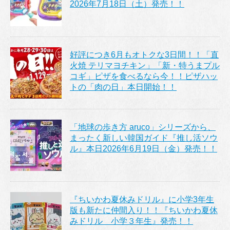
2026年7月18日（土）発売！！
好評につき6月もオトクな3日間！！「直
火焼 テリマヨチキン」「新・特うまプル
コギ」ピザを食べるなら今！！ピザハッ
トの「肉の日」本日開始！！
「地球の歩き方 aruco」シリーズから、
まったく新しい韓国ガイド『推し活ソウ
ル』本日2026年6月19日（金）発売！！
『ちいかわ夏休みドリル』に小学3年生
版も新たに仲間入り！！『ちいかわ夏休
みドリル 小学３年生』発売！！