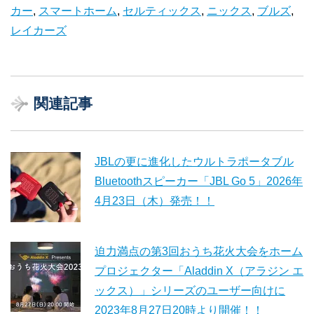
カー
,
スマートホーム
,
セルティックス
,
ニックス
,
ブルズ
,
レイカーズ
関連記事
JBLの更に進化したウルトラポータブル
Bluetoothスピーカー「JBL Go 5」2026年
4月23日（木）発売！！
迫力満点の第3回おうち花火大会をホーム
プロジェクター「Aladdin X（アラジン エ
ックス）」シリーズのユーザー向けに
2023年8月27日20時より開催！！