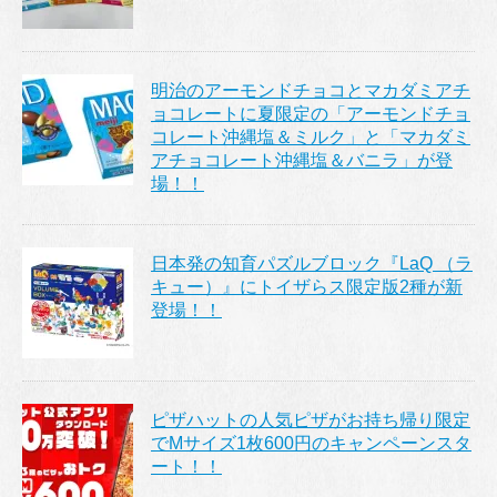
明治のアーモンドチョコとマカダミアチ
ョコレートに夏限定の「アーモンドチョ
コレート沖縄塩＆ミルク」と「マカダミ
アチョコレート沖縄塩＆バニラ」が登
場！！
日本発の知育パズルブロック『LaQ （ラ
キュー）』にトイザらス限定版2種が新
登場！！
ピザハットの人気ピザがお持ち帰り限定
でMサイズ1枚600円のキャンペーンスタ
ート！！