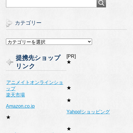
カテゴリー
カ
テ
ゴ
[PR]
提携先ショップ
リ
★
リンク
ー
アニメイトオンラインショ
★
ップ
楽天市場
★
Amazon.co.jp
Yahoo!ショッピング
★
★