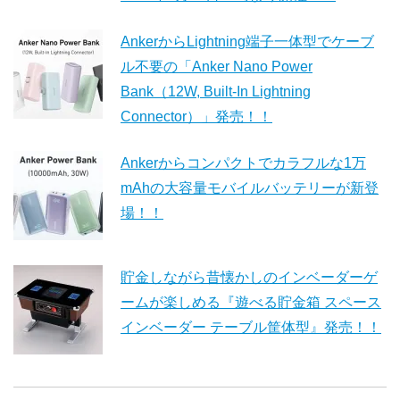
AnkerからLightning端子一体型でケーブ
ル不要の「Anker Nano Power
Bank（12W, Built-In Lightning
Connector）」発売！！
Ankerからコンパクトでカラフルな1万
mAhの大容量モバイルバッテリーが新登
場！！
貯金しながら昔懐かしのインベーダーゲ
ームが楽しめる『遊べる貯金箱 スペース
インベーダー テーブル筐体型』発売！！