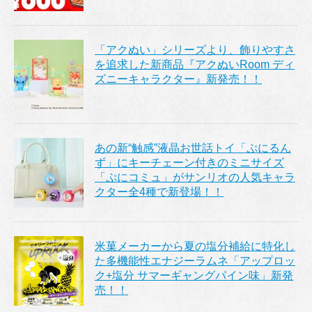
「アクぬい」シリーズより、飾りやすさ
を追求した新商品『アクぬいRoom ディ
ズニーキャラクター』新発売！！
あの新“触感”液晶お世話トイ「ぷにるん
ず」にキーチェーン付きのミニサイズ
「ぷにコミュ」がサンリオの人気キャラ
クター全4種で新登場！！
米菓メーカーから夏の塩分補給に特化し
た多機能性エナジーラムネ「アップロッ
ク+塩分 サマーギャングパイン味」新発
売！！