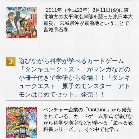
2011年（平成23年）3月11日(金)に東
北地方の太平洋沿岸部を襲った東日本大
震災。 宮城県沖が震源地ということで
宮城県石巻...
遊びながら科学が学べるカードゲーム
「タンキュークエスト」がマンガなどの
小冊子付きで学研から登場！！『タンキ
ュークエスト 原子のモンスター アト
モンはじめてセット』発売！！
ベンチャー企業の「tanQ.inc」から発売
されている、カードゲーム形式で遊びな
がら科学や漢字などが学べる「遊べる教
科書シリーズ」。 その中で化学...