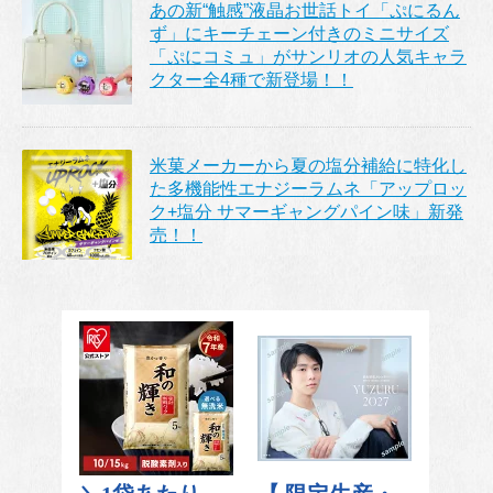
あの新“触感”液晶お世話トイ「ぷにるん
ず」にキーチェーン付きのミニサイズ
「ぷにコミュ」がサンリオの人気キャラ
クター全4種で新登場！！
米菓メーカーから夏の塩分補給に特化し
た多機能性エナジーラムネ「アップロッ
ク+塩分 サマーギャングパイン味」新発
売！！