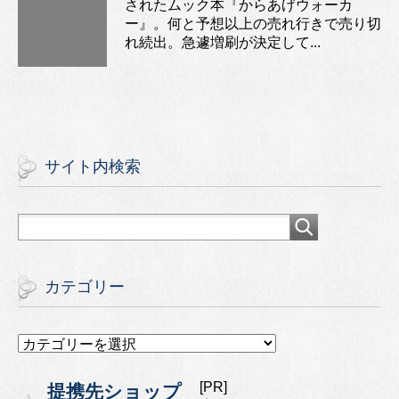
されたムック本『からあげウォーカ
ー』。何と予想以上の売れ行きで売り切
れ続出。急遽増刷が決定して...
サイト内検索
カテゴリー
カ
テ
ゴ
[PR]
提携先ショップ
リ