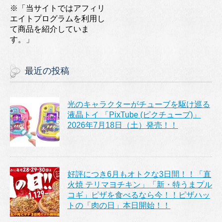
※「当サイトではアフィリ
エイトプログラムを利用し
て商品を紹介していま
す。」
最近の投稿
光のキャラクターがチューブを駆け巡る
液晶トイ 「PixTube (ピクチューブ)」
2026年7月18日（土）発売！！
好評につき6月もオトクな3日間！！「直
火焼 テリマヨチキン」「新・特うまプル
コギ」ピザを食べるなら今！！ピザハッ
トの「肉の日」本日開始！！