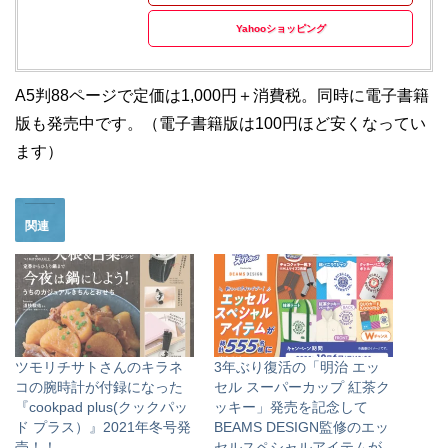
Yahooショッピング
A5判88ページで定価は1,000円＋消費税。同時に電子書籍
版も発売中です。（電子書籍版は100円ほど安くなってい
ます）
関連
ツモリチサトさんのキラネ
3年ぶり復活の「明治 エッ
コの腕時計が付録になった
セル スーパーカップ 紅茶ク
『cookpad plus(クックパッ
ッキー」発売を記念して
ド プラス）』2021年冬号発
BEAMS DESIGN監修のエッ
売！！
セルスペシャルアイテムが