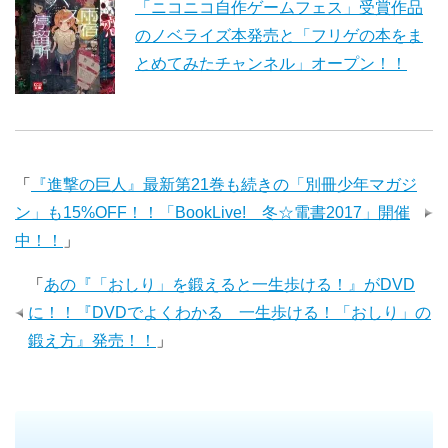
「ニコニコ自作ゲームフェス」受賞作品
のノベライズ本発売と「フリゲの本をま
とめてみたチャンネル」オープン！！
「
『進撃の巨人』最新第21巻も続きの「別冊少年マガジ
ン」も15%OFF！！「BookLive! 冬☆電書2017」開催
中！！
」
「
あの『「おしり」を鍛えると一生歩ける！』がDVD
に！！『DVDでよくわかる 一生歩ける！「おしり」の
鍛え方』発売！！
」