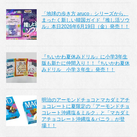
「地球の歩き方 aruco」シリーズから、
まったく新しい韓国ガイド『推し活ソウ
ル』本日2026年6月19日（金）発売！！
『ちいかわ夏休みドリル』に小学3年生
版も新たに仲間入り！！『ちいかわ夏休
みドリル 小学３年生』発売！！
明治のアーモンドチョコとマカダミアチ
ョコレートに夏限定の「アーモンドチョ
コレート沖縄塩＆ミルク」と「マカダミ
アチョコレート沖縄塩＆バニラ」が登
場！！