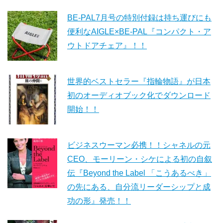
BE-PAL7月号の特別付録は持ち運びにも
便利なAIGLE×BE-PAL『コンパクト・ア
ウトドアチェア』！！
世界的ベストセラー『指輪物語』が日本
初のオーディオブック化でダウンロード
開始！！
ビジネスウーマン必携！！シャネルの元
CEO、モーリーン・シケによる初の自叙
伝『Beyond the Label 「こうあるべき」
の先にある、自分流リーダーシップと成
功の形』発売！！