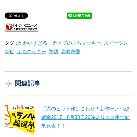
タグ :
かわいすぎる カップのふちクッキー
,
スイーツレ
シピ
,
ふちクッキー
,
学研
,
森崎繭香
関連記事
「次のヒット作はこれだ！新作ラノベ総
選挙2017」8月30日20時よりニコ生で結
果発表！！