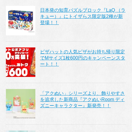
日本発の知育パズルブロック『LaQ （ラ
キュー）』にトイザらス限定版2種が新
登場！！
ピザハットの人気ピザがお持ち帰り限定
でMサイズ1枚600円のキャンペーンスタ
ート！！
「アクぬい」シリーズより、飾りやすさ
を追求した新商品『アクぬいRoom ディ
ズニーキャラクター』新発売！！