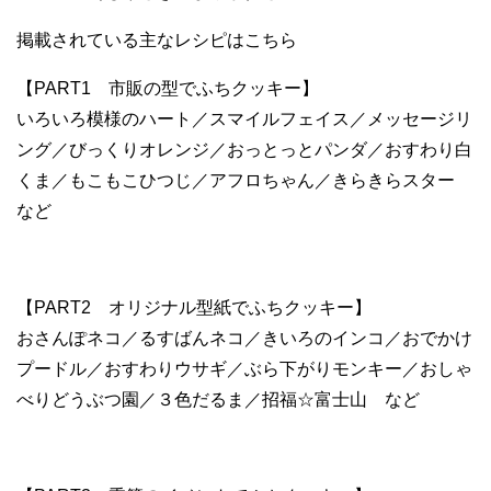
掲載されている主なレシピはこちら
【PART1 市販の型でふちクッキー】
いろいろ模様のハート／スマイルフェイス／メッセージリ
ング／びっくりオレンジ／おっとっとパンダ／おすわり白
くま／もこもこひつじ／アフロちゃん／きらきらスター
など
【PART2 オリジナル型紙でふちクッキー】
おさんぽネコ／るすばんネコ／きいろのインコ／おでかけ
プードル／おすわりウサギ／ぶら下がりモンキー／おしゃ
べりどうぶつ園／３色だるま／招福☆富士山 など