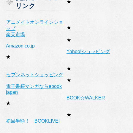
★
リンク
ー
アニメイトオンラインショ
★
ップ
楽天市場
★
Amazon.co.jp
Yahoo!ショッピング
★
★
セブンネットショッピング
★
電子書籍マンガならebook
japan
BOOK☆WALKER
★
★
初回半額！ BOOKLIVE!