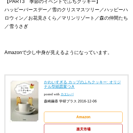
【PART3 季節のイベントでふちクッキー】
ハッピーバースデー／雪のクリスマスツリー／ハッピーハ
ロウィン／お花見さくら／マリンリゾート／森の仲間たち
／雪うさぎ
Amazonで少し中身が見えるようになっています。
かわいすぎる カップのふちクッキー: オリジ
ナル型紙図案つき
posted with
カエレバ
森崎繭香 学研プラス 2016-12-06
Amazon
楽天市場