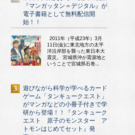
『マンガッタン＝デジタル』が
電子書籍として無料配信開
始！！
2011年（平成23年）3月
11日(金)に東北地方の太平
洋沿岸部を襲った東日本大
震災。 宮城県沖が震源地と
いうことで宮城県石巻...
遊びながら科学が学べるカード
ゲーム「タンキュークエスト」
がマンガなどの小冊子付きで学
研から登場！！『タンキューク
エスト 原子のモンスター ア
トモンはじめてセット』発