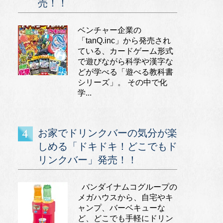
売！！
ベンチャー企業の
「tanQ.inc」から発売され
ている、カードゲーム形式
で遊びながら科学や漢字な
どが学べる「遊べる教科書
シリーズ」。 その中で化
学...
お家でドリンクバーの気分が楽
しめる「ドキドキ！どこでもド
リンクバー」発売！！
バンダイナムコグループの
メガハウスから、自宅やキ
ャンプ、バーベキューな
ど、どこでも手軽にドリン