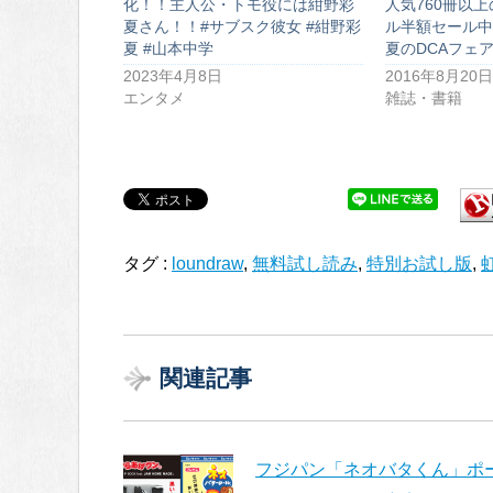
化！！主人公・トモ役には紺野彩
人気760冊以
夏さん！！#サブスク彼女 #紺野彩
ル半額セール中！
夏 #山本中学
夏のDCAフェア
2023年4月8日
2016年8月20日
エンタメ
雑誌・書籍
タグ :
loundraw
,
無料試し読み
,
特別お試し版
,
関連記事
フジパン「ネオバタくん」ポー