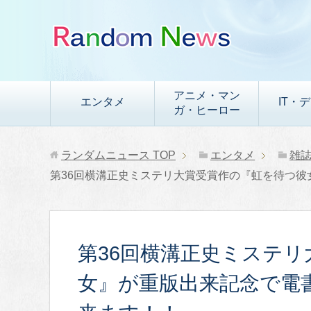
アニメ・マン
エンタメ
IT・
ガ・ヒーロー
ランダムニュース
TOP
エンタメ
雑
第36回横溝正史ミステリ大賞受賞作の『虹を待つ彼
第36回横溝正史ミステ
女』が重版出来記念で電書