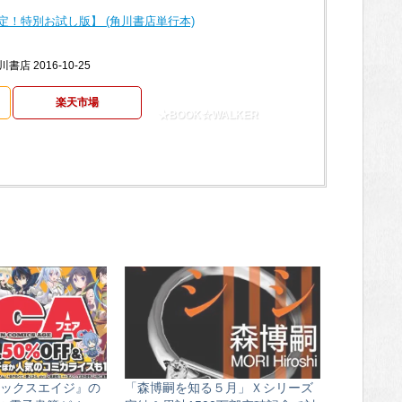
！特別お試し版】 (角川書店単行本)
川書店 2016-10-25
楽天市場
★BOOK☆WALKER
ックスエイジ』の
「森博嗣を知る５月」Ｘシリーズ