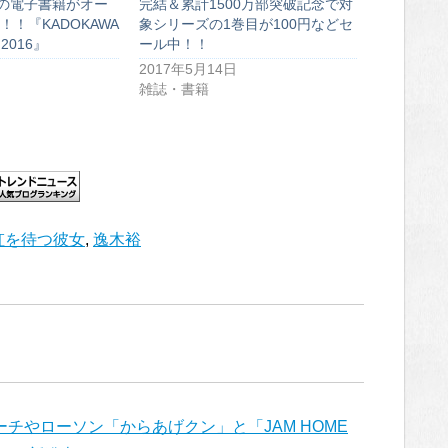
上の電子書籍がオー
完結＆累計1500万部突破記念で対
！『KADOKAWA
象シリーズの1巻目が100円などセ
2016』
ール中！！
2017年5月14日
雑誌・書籍
虹を待つ彼女
,
逸木裕
チやローソン「からあげクン」と「JAM HOME