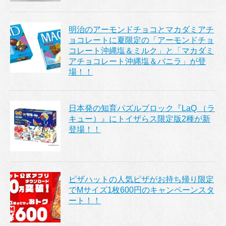
明治のアーモンドチョコとマカダミアチ
ョコレートに夏限定の「アーモンドチョ
コレート沖縄塩＆ミルク」と「マカダミ
アチョコレート沖縄塩＆バニラ」が登
場！！
日本発の知育パズルブロック『LaQ （ラ
キュー）』にトイザらス限定版2種が新
登場！！
ピザハットの人気ピザがお持ち帰り限定
でMサイズ1枚600円のキャンペーンスタ
ート！！