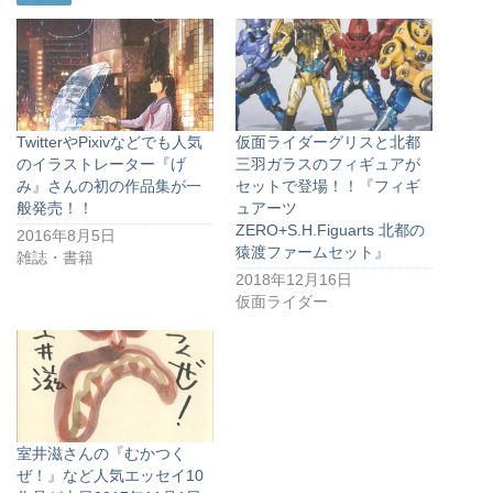
TwitterやPixivなどでも人気
仮面ライダーグリスと北都
のイラストレーター『げ
三羽ガラスのフィギュアが
み』さんの初の作品集が一
セットで登場！！『フィギ
般発売！！
ュアーツ
ZERO+S.H.Figuarts 北都の
2016年8月5日
猿渡ファームセット』
雑誌・書籍
2018年12月16日
仮面ライダー
室井滋さんの『むかつく
ぜ！』など人気エッセイ10