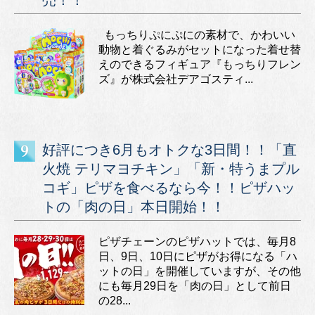
売！！
もっちりぷにぷにの素材で、かわいい
動物と着ぐるみがセットになった着せ替
えのできるフィギュア『もっちりフレン
ズ』が株式会社デアゴスティ...
好評につき6月もオトクな3日間！！「直
火焼 テリマヨチキン」「新・特うまプル
コギ」ピザを食べるなら今！！ピザハッ
トの「肉の日」本日開始！！
ピザチェーンのピザハットでは、毎月8
日、9日、10日にピザがお得になる「ハ
ットの日」を開催していますが、その他
にも毎月29日を「肉の日」として前日
の28...