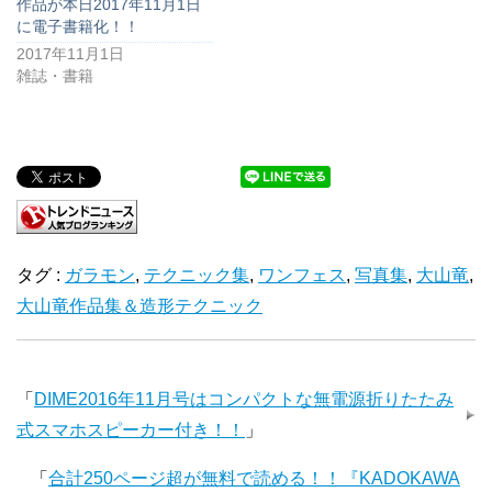
作品が本日2017年11月1日
に電子書籍化！！
2017年11月1日
雑誌・書籍
タグ :
ガラモン
,
テクニック集
,
ワンフェス
,
写真集
,
大山竜
,
大山竜作品集＆造形テクニック
「
DIME2016年11月号はコンパクトな無電源折りたたみ
式スマホスピーカー付き！！
」
「
合計250ページ超が無料で読める！！『KADOKAWA