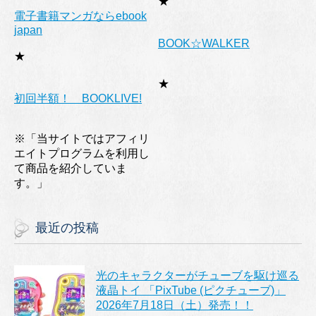
★
電子書籍マンガならebook
japan
BOOK☆WALKER
★
★
初回半額！ BOOKLIVE!
※「当サイトではアフィリ
エイトプログラムを利用し
て商品を紹介していま
す。」
最近の投稿
光のキャラクターがチューブを駆け巡る
液晶トイ 「PixTube (ピクチューブ)」
2026年7月18日（土）発売！！