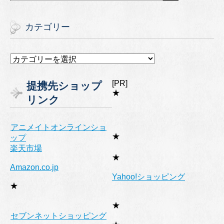
カテゴリー
カ
テ
ゴ
[PR]
提携先ショップ
リ
★
リンク
ー
アニメイトオンラインショ
★
ップ
楽天市場
★
Amazon.co.jp
Yahoo!ショッピング
★
★
セブンネットショッピング