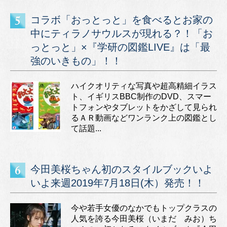
コラボ「おっとっと」を食べるとお家の
中にティラノサウルスが現れる？！「お
っとっと」×『学研の図鑑LIVE』は「最
強のいきもの」！！
ハイクオリティな写真や超高精細イラス
ト、イギリスBBC制作のDVD、スマー
トフォンやタブレットをかざして見られ
るＡＲ動画などワンランク上の図鑑とし
て話題...
今田美桜ちゃん初のスタイルブックいよ
いよ来週2019年7月18日(木）発売！！
今や若手女優のなかでもトップクラスの
人気を誇る今田美桜（いまだ みお）ち