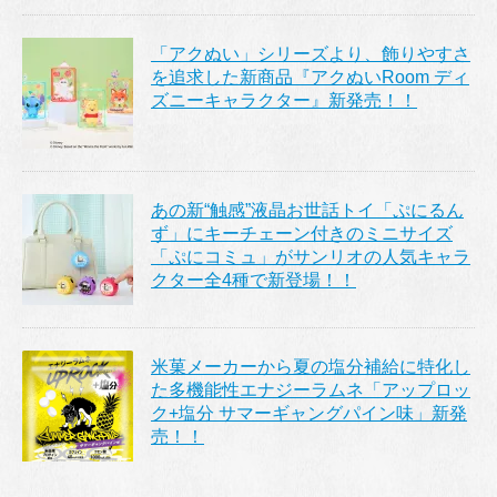
「アクぬい」シリーズより、飾りやすさ
を追求した新商品『アクぬいRoom ディ
ズニーキャラクター』新発売！！
あの新“触感”液晶お世話トイ「ぷにるん
ず」にキーチェーン付きのミニサイズ
「ぷにコミュ」がサンリオの人気キャラ
クター全4種で新登場！！
米菓メーカーから夏の塩分補給に特化し
た多機能性エナジーラムネ「アップロッ
ク+塩分 サマーギャングパイン味」新発
売！！