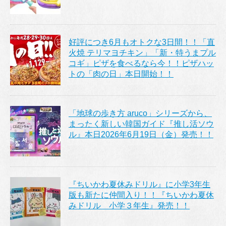
好評につき6月もオトクな3日間！！「直
火焼 テリマヨチキン」「新・特うまプル
コギ」ピザを食べるなら今！！ピザハッ
トの「肉の日」本日開始！！
「地球の歩き方 aruco」シリーズから、
まったく新しい韓国ガイド『推し活ソウ
ル』本日2026年6月19日（金）発売！！
『ちいかわ夏休みドリル』に小学3年生
版も新たに仲間入り！！『ちいかわ夏休
みドリル 小学３年生』発売！！