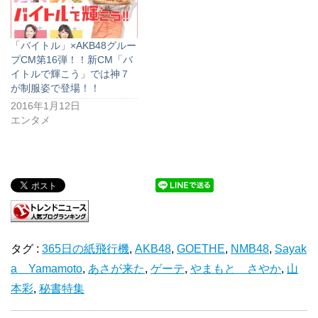
「バイトル」×AKB48グルー
プCM第16弾！！新CM「バ
イトルで輝こう」では神７
が制服姿で登場！！
2016年1月12日
エンタメ
タグ :
365日の紙飛行機
,
AKB48
,
GOETHE
,
NMB48
,
Sayak
a Yamamoto
,
あさが来た
,
ゲーテ
,
やまもと さやか
,
山
本彩
,
秘書特集