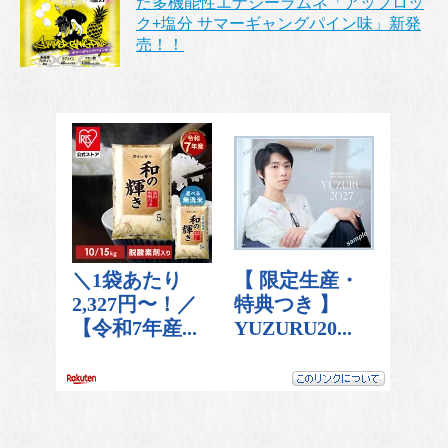
た多機能性エナジーラムネ「アップロッ
ク+塩分 サマーギャングパイン味」新発
売！！