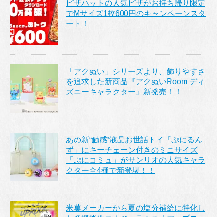
ピザハットの人気ピザがお持ち帰り限定
でMサイズ1枚600円のキャンペーンスタ
ート！！
「アクぬい」シリーズより、飾りやすさ
を追求した新商品『アクぬいRoom ディ
ズニーキャラクター』新発売！！
あの新“触感”液晶お世話トイ「ぷにるん
ず」にキーチェーン付きのミニサイズ
「ぷにコミュ」がサンリオの人気キャラ
クター全4種で新登場！！
米菓メーカーから夏の塩分補給に特化し