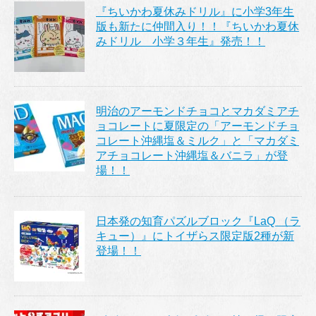
『ちいかわ夏休みドリル』に小学3年生
版も新たに仲間入り！！『ちいかわ夏休
みドリル 小学３年生』発売！！
明治のアーモンドチョコとマカダミアチ
ョコレートに夏限定の「アーモンドチョ
コレート沖縄塩＆ミルク」と「マカダミ
アチョコレート沖縄塩＆バニラ」が登
場！！
日本発の知育パズルブロック『LaQ （ラ
キュー）』にトイザらス限定版2種が新
登場！！