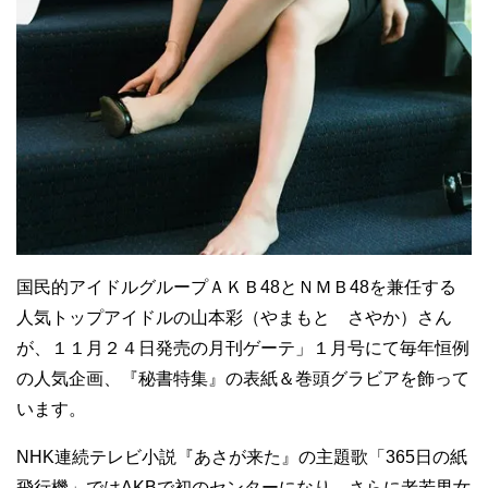
国民的アイドルグループＡＫＢ48とＮＭＢ48を兼任する
人気トップアイドルの山本彩（やまもと さやか）さん
が、１１月２４日発売の月刊ゲーテ」１月号にて毎年恒例
の人気企画、『秘書特集』の表紙＆巻頭グラビアを飾って
います。
NHK連続テレビ小説『あさが来た』の主題歌「365日の紙
飛行機」ではAKBで初のセンターになり、さらに老若男女