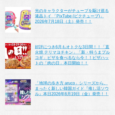
光のキャラクターがチューブを駆け巡る
液晶トイ 「PixTube (ピクチューブ)」
2026年7月18日（土）発売！！
好評につき6月もオトクな3日間！！「直
火焼 テリマヨチキン」「新・特うまプル
コギ」ピザを食べるなら今！！ピザハッ
トの「肉の日」本日開始！！
「地球の歩き方 aruco」シリーズから、
まったく新しい韓国ガイド『推し活ソウ
ル』本日2026年6月19日（金）発売！！