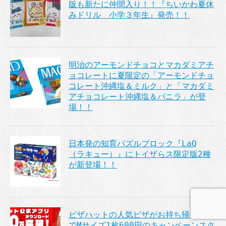
版も新たに仲間入り！！『ちいかわ夏休
みドリル 小学３年生』発売！！
明治のアーモンドチョコとマカダミアチ
ョコレートに夏限定の「アーモンドチョ
コレート沖縄塩＆ミルク」と「マカダミ
アチョコレート沖縄塩＆バニラ」が登
場！！
日本発の知育パズルブロック『LaQ
（ラキュー）』にトイザらス限定版2種
が新登場！！
ピザハットの人気ピザがお持ち帰り限定
でMサイズ1枚600円のキャンペーンスタ