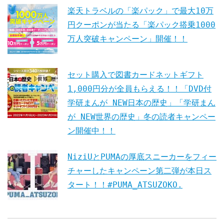
楽天トラベルの「楽パック」で最大10万
円クーポンが当たる「楽パック搭乗1000
万人突破キャンペーン」開催！！
セット購入で図書カードネットギフト
1,000円分が全員もらえる！！「DVD付
学研まんが NEW日本の歴史」「学研まん
が NEW世界の歴史」冬の読者キャンペー
ン開催中！！
NiziUとPUMAの厚底スニーカーをフィー
チャーしたキャンペーン第二弾が本日ス
タート！！#PUMA_ATSUZOKO.