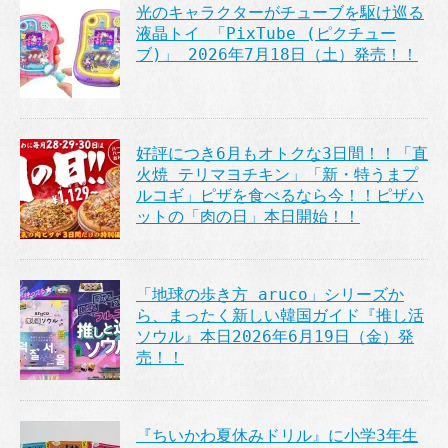
光のキャラクターがチューブを駆け巡る
液晶トイ 「PixTube (ピクチュー
ブ)」 2026年7月18日（土）発売！！
好評につき6月もオトクな3日間！！「直
火焼 テリマヨチキン」「新・特うまプ
ルコギ」ピザを食べるなら今！！ピザハ
ットの「肉の日」本日開始！！
「地球の歩き方 aruco」シリーズか
ら、まったく新しい韓国ガイド『推し活
ソウル』本日2026年6月19日（金）発
売！！
『ちいかわ夏休みドリル』に小学3年生