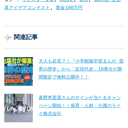
具アイデアコンテスト
,
賞金100万円
関連記事
大人も必見？！『小学館版学習まんが 世
界の歴史』から「近現代史」10巻分が期
間限定で無料公開中！！
真野恵里菜さんのサインが当たるキャン
ペーン開始！！保育・人材・介護のライ
ク株式会社