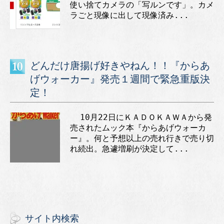
使い捨てカメラの「写ルンです」。カメ
ラごと現像に出して現像済み...
どんだけ唐揚げ好きやねん！！『からあ
げウォーカー』発売１週間で緊急重版決
定！
10月22日にＫＡＤＯＫＡＷＡから発
売されたムック本『からあげウォーカ
ー』。何と予想以上の売れ行きで売り切
れ続出。急遽増刷が決定して...
サイト内検索