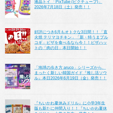
液晶トイ 「PixTube (ピクチューブ)」
2026年7月18日（土）発売！！
好評につき6月もオトクな3日間！！「直
火焼 テリマヨチキン」「新・特うまプル
コギ」ピザを食べるなら今！！ピザハッ
トの「肉の日」本日開始！！
「地球の歩き方 aruco」シリーズから、
まったく新しい韓国ガイド『推し活ソウ
ル』本日2026年6月19日（金）発売！！
『ちいかわ夏休みドリル』に小学3年生
版も新たに仲間入り！！『ちいかわ夏休