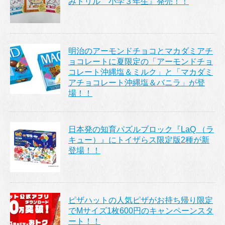
みドリル 小学３年生』発売！！
明治のアーモンドチョコとマカダミアチ
ョコレートに夏限定の「アーモンドチョ
コレート沖縄塩＆ミルク」と「マカダミ
アチョコレート沖縄塩＆バニラ」が登
場！！
日本発の知育パズルブロック『LaQ （ラ
キュー）』にトイザらス限定版2種が新
登場！！
ピザハットの人気ピザがお持ち帰り限定
でMサイズ1枚600円のキャンペーンスタ
ート！！