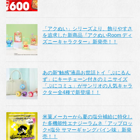
「アクぬい」シリーズより、飾りやすさ
を追求した新商品『アクぬいRoom ディ
ズニーキャラクター』新発売！！
あの新“触感”液晶お世話トイ「ぷにるん
ず」にキーチェーン付きのミニサイズ
「ぷにコミュ」がサンリオの人気キャラ
クター全4種で新登場！！
米菓メーカーから夏の塩分補給に特化し
た多機能性エナジーラムネ「アップロッ
ク+塩分 サマーギャングパイン味」新発
売！！