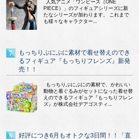
人気アニメ「ワンピース（ONE
PIECE）」のフィギュアシリーズに新
たなシリーズが加わります。 これまで
も様々なキャラクター...
もっちりぷにぷに素材で着せ替えのでき
るフィギュア『もっちりフレンズ』新発
売！！
もっちりぷにぷにの素材で、かわいい
動物と着ぐるみがセットになった着せ替
えのできるフィギュア『もっちりフレン
ズ』が株式会社デアゴスティ...
好評につき6月もオトクな3日間！！「直