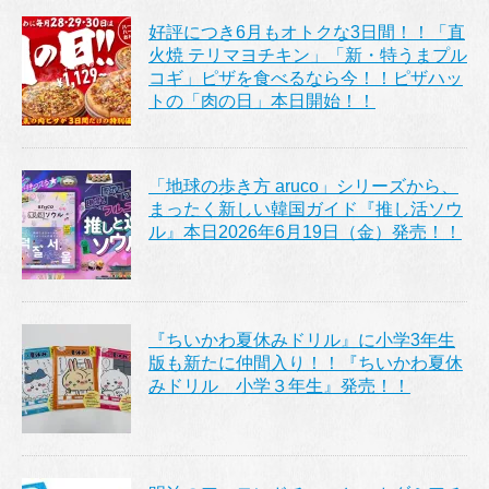
好評につき6月もオトクな3日間！！「直
火焼 テリマヨチキン」「新・特うまプル
コギ」ピザを食べるなら今！！ピザハッ
トの「肉の日」本日開始！！
「地球の歩き方 aruco」シリーズから、
まったく新しい韓国ガイド『推し活ソウ
ル』本日2026年6月19日（金）発売！！
『ちいかわ夏休みドリル』に小学3年生
版も新たに仲間入り！！『ちいかわ夏休
みドリル 小学３年生』発売！！