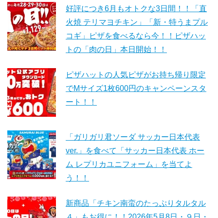
好評につき6月もオトクな3日間！！「直
火焼 テリマヨチキン」「新・特うまプル
コギ」ピザを食べるなら今！！ピザハッ
トの「肉の日」本日開始！！
ピザハットの人気ピザがお持ち帰り限定
でMサイズ1枚600円のキャンペーンスタ
ート！！
「ガリガリ君ソーダ サッカー日本代表
ver.」を食べて「サッカー日本代表 ホー
ム レプリカユニフォーム」を当てよ
う！！
新商品「チキン南蛮のたっぷりタルタル
４」もお得に！！2026年5月8日・９日・