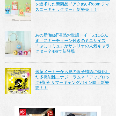
を追求した新商品『アクぬいRoom ディ
ズニーキャラクター』新発売！！
あの新“触感”液晶お世話トイ「ぷにるん
ず」にキーチェーン付きのミニサイズ
「ぷにコミュ」がサンリオの人気キャラ
クター全4種で新登場！！
米菓メーカーから夏の塩分補給に特化し
た多機能性エナジーラムネ「アップロッ
ク+塩分 サマーギャングパイン味」新発
売！！