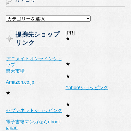
カ
テ
ゴ
[PR]
提携先ショップ
リ
★
リンク
ー
アニメイトオンラインショ
★
ップ
楽天市場
★
Amazon.co.jp
Yahoo!ショッピング
★
★
セブンネットショッピング
★
電子書籍マンガならebook
japan