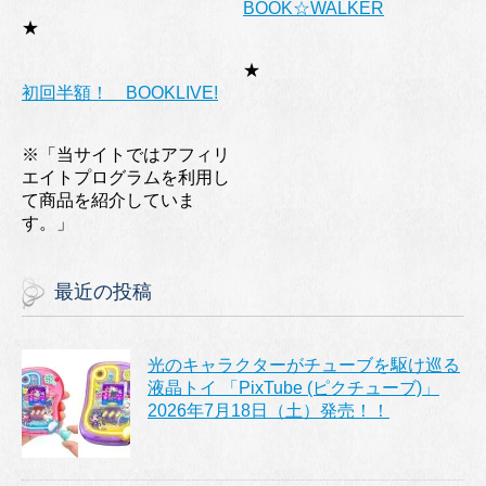
BOOK☆WALKER
★
★
初回半額！ BOOKLIVE!
※「当サイトではアフィリ
エイトプログラムを利用し
て商品を紹介していま
す。」
最近の投稿
光のキャラクターがチューブを駆け巡る
液晶トイ 「PixTube (ピクチューブ)」
2026年7月18日（土）発売！！