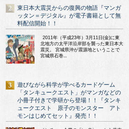
東日本大震災からの復興の物語『マンガ
ッタン＝デジタル』が電子書籍として無
料配信開始！！
2011年（平成23年）3月11日(金)に東
北地方の太平洋沿岸部を襲った東日本大
震災。 宮城県沖が震源地ということで
宮城県石巻...
遊びながら科学が学べるカードゲーム
「タンキュークエスト」がマンガなどの
小冊子付きで学研から登場！！『タンキ
ュークエスト 原子のモンスター アト
モンはじめてセット』発売！！