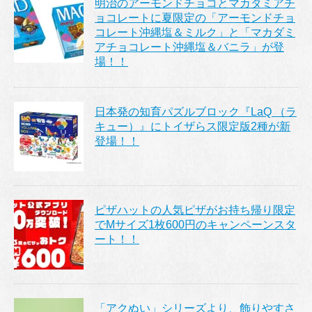
明治のアーモンドチョコとマカダミアチ
ョコレートに夏限定の「アーモンドチョ
コレート沖縄塩＆ミルク」と「マカダミ
アチョコレート沖縄塩＆バニラ」が登
場！！
日本発の知育パズルブロック『LaQ （ラ
キュー）』にトイザらス限定版2種が新
登場！！
ピザハットの人気ピザがお持ち帰り限定
でMサイズ1枚600円のキャンペーンスタ
ート！！
「アクぬい」シリーズより、飾りやすさ