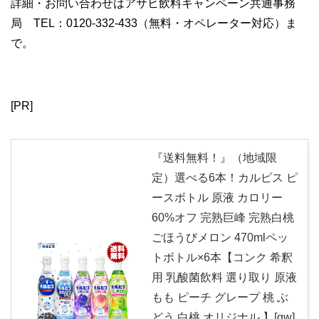
詳細・お問い合わせはアサヒ飲料キャンペーン共通事務
局 TEL：0120-332-433（無料・オペレーター対応）ま
で。
[PR]
『送料無料！』（地域限
定）選べる6本！カルピス ピ
ースボトル 原液 カロリー
60%オフ 完熟巨峰 完熟白桃
ごほうびメロン 470mlペッ
トボトル×6本【コンク 希釈
用 乳酸菌飲料 選り取り 原液
もも ピーチ グレープ 桃 ぶ
どう 白桃 オリジナル 】[qw]