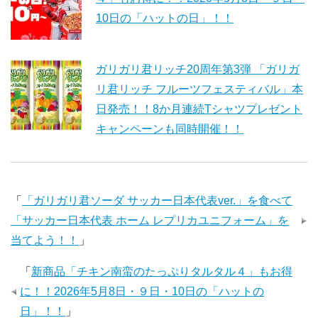
10日の「ハットの日」！！
ガリガリ君リッチ20周年第3弾 「ガリガ
リ君リッチ フルーツフェスティバル」本
日発売！！8か月連続Tシャツプレゼント
キャンペーンも同時開催！！
「
「ガリガリ君ソーダ サッカー日本代表ver.」を食べて
「サッカー日本代表 ホーム レプリカユニフォーム」を
当てよう！！
」
「
新商品「チキン南蛮のたっぷりタルタル４」もお得
に！！2026年5月8日・９日・10日の「ハットの
日」！！
」