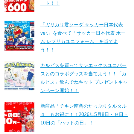
ート！！
「ガリガリ君ソーダ サッカー日本代表
ver.」を食べて「サッカー日本代表 ホー
ム レプリカユニフォーム」を当てよ
う！！
カルピスを買ってサンエックスユニバー
スとのコラボグッズを当てよう！！「カ
ルピス」飲んでねキット プレゼントキャ
ンペーン開始！！
新商品「チキン南蛮のたっぷりタルタル
４」もお得に！！2026年5月8日・９日・
10日の「ハットの日」！！