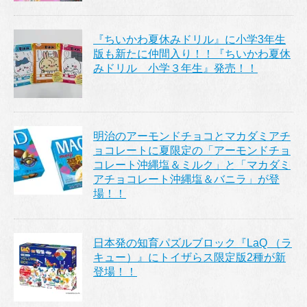
『ちいかわ夏休みドリル』に小学3年生
版も新たに仲間入り！！『ちいかわ夏休
みドリル 小学３年生』発売！！
明治のアーモンドチョコとマカダミアチ
ョコレートに夏限定の「アーモンドチョ
コレート沖縄塩＆ミルク」と「マカダミ
アチョコレート沖縄塩＆バニラ」が登
場！！
日本発の知育パズルブロック『LaQ （ラ
キュー）』にトイザらス限定版2種が新
登場！！