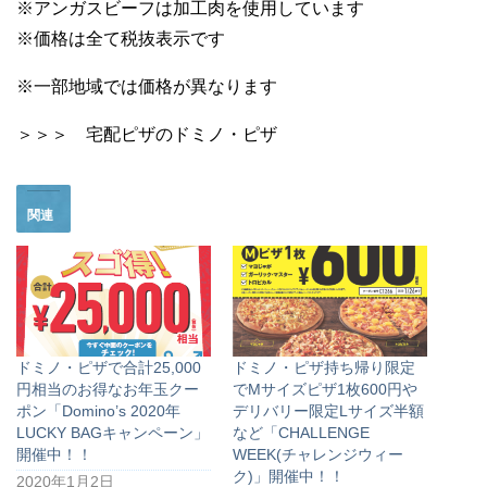
※アンガスビーフは加工肉を使用しています
※価格は全て税抜表示です
※一部地域では価格が異なります
＞＞＞ 宅配ピザのドミノ・ピザ
関連
ドミノ・ピザで合計25,000
ドミノ・ピザ持ち帰り限定
円相当のお得なお年玉クー
でMサイズピザ1枚600円や
ポン「Domino’s 2020年
デリバリー限定Lサイズ半額
LUCKY BAGキャンペーン」
など「CHALLENGE
開催中！！
WEEK(チャレンジウィー
ク)」開催中！！
2020年1月2日