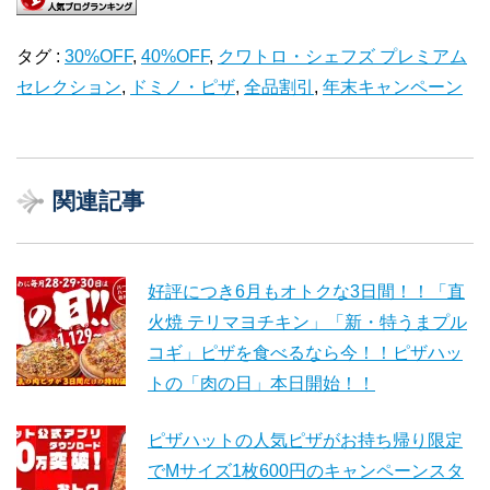
タグ :
30%OFF
,
40%OFF
,
クワトロ・シェフズ プレミアム
セレクション
,
ドミノ・ピザ
,
全品割引
,
年末キャンペーン
関連記事
好評につき6月もオトクな3日間！！「直
火焼 テリマヨチキン」「新・特うまプル
コギ」ピザを食べるなら今！！ピザハッ
トの「肉の日」本日開始！！
ピザハットの人気ピザがお持ち帰り限定
でMサイズ1枚600円のキャンペーンスタ