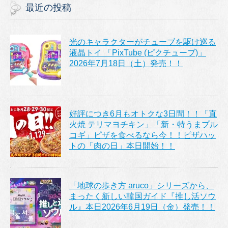
最近の投稿
光のキャラクターがチューブを駆け巡る
液晶トイ 「PixTube (ピクチューブ)」
2026年7月18日（土）発売！！
好評につき6月もオトクな3日間！！「直
火焼 テリマヨチキン」「新・特うまプル
コギ」ピザを食べるなら今！！ピザハッ
トの「肉の日」本日開始！！
「地球の歩き方 aruco」シリーズから、
まったく新しい韓国ガイド『推し活ソウ
ル』本日2026年6月19日（金）発売！！