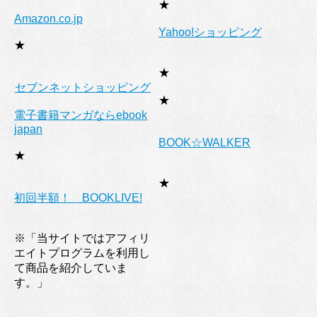
★
Amazon.co.jp
Yahoo!ショッピング
★
★
セブンネットショッピング
★
電子書籍マンガならebook
japan
BOOK☆WALKER
★
★
初回半額！ BOOKLIVE!
※「当サイトではアフィリ
エイトプログラムを利用し
て商品を紹介していま
す。」