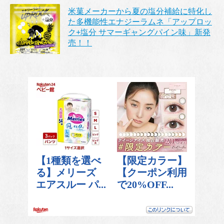
米菓メーカーから夏の塩分補給に特化し
た多機能性エナジーラムネ「アップロッ
ク+塩分 サマーギャングパイン味」新発
売！！