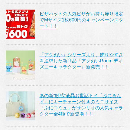
ピザハットの人気ピザがお持ち帰り限定
でMサイズ1枚600円のキャンペーンスタ
ート！！
「アクぬい」シリーズより、飾りやすさ
を追求した新商品『アクぬいRoom ディ
ズニーキャラクター』新発売！！
あの新“触感”液晶お世話トイ「ぷにるん
ず」にキーチェーン付きのミニサイズ
「ぷにコミュ」がサンリオの人気キャラ
クター全4種で新登場！！