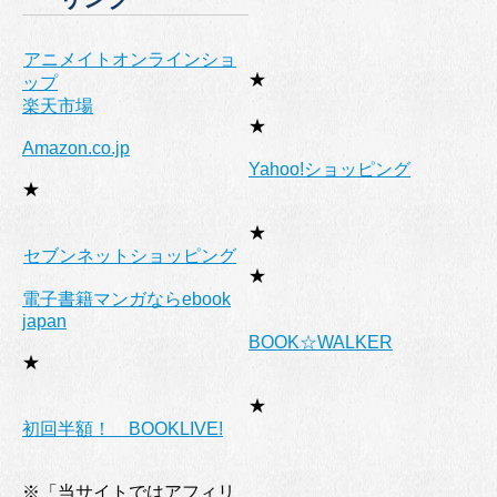
アニメイトオンラインショ
★
ップ
楽天市場
★
Amazon.co.jp
Yahoo!ショッピング
★
★
セブンネットショッピング
★
電子書籍マンガならebook
japan
BOOK☆WALKER
★
★
初回半額！ BOOKLIVE!
※「当サイトではアフィリ