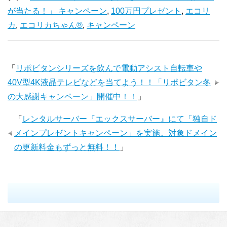
が当たる！」 キャンペーン
,
100万円プレゼント
,
エコリ
カ
,
エコリカちゃん®
,
キャンペーン
「
リポビタンシリーズを飲んで電動アシスト自転車や
40V型4K液晶テレビなどを当てよう！！「リポビタン冬
の大感謝キャンペーン」開催中！！
」
「
レンタルサーバー『エックスサーバー』にて「独自ド
メインプレゼントキャンペーン」を実施。対象ドメイン
の更新料金もずっと無料！！
」