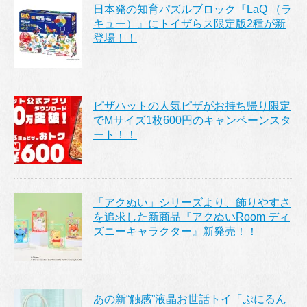
日本発の知育パズルブロック『LaQ （ラ
キュー）』にトイザらス限定版2種が新
登場！！
ピザハットの人気ピザがお持ち帰り限定
でMサイズ1枚600円のキャンペーンスタ
ート！！
「アクぬい」シリーズより、飾りやすさ
を追求した新商品『アクぬいRoom ディ
ズニーキャラクター』新発売！！
あの新“触感”液晶お世話トイ「ぷにるん