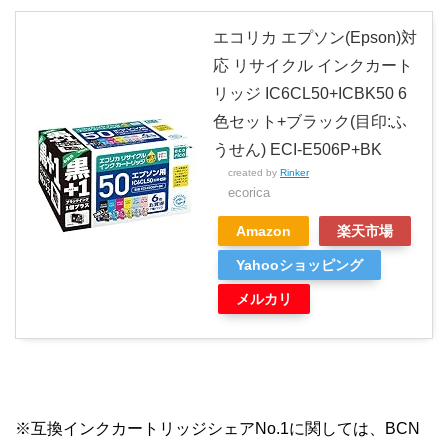
エコリカ エプソン(Epson)対
応 リサイクル インクカート
リッジ IC6CL50+ICBK50 6
色セット+ブラック(目印:ふ
うせん) ECI-E506P+BK
created by
Rinker
ecorica
Amazon
楽天市場
Yahooショッピング
メルカリ
※互換インクカートリッジシェアNo.1に関しては、BCN