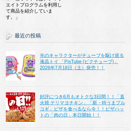
エイトプログラムを利用し
て商品を紹介していま
す。」
最近の投稿
光のキャラクターがチューブを駆け巡る
液晶トイ 「PixTube (ピクチューブ)」
2026年7月18日（土）発売！！
好評につき6月もオトクな3日間！！「直
火焼 テリマヨチキン」「新・特うまプル
コギ」ピザを食べるなら今！！ピザハッ
トの「肉の日」本日開始！！