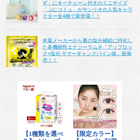
ず」にキーチェーン付きのミニサイズ
「ぷにコミュ」がサンリオの人気キャラ
クター全4種で新登場！！
米菓メーカーから夏の塩分補給に特化し
た多機能性エナジーラムネ「アップロッ
ク+塩分 サマーギャングパイン味」新発
売！！