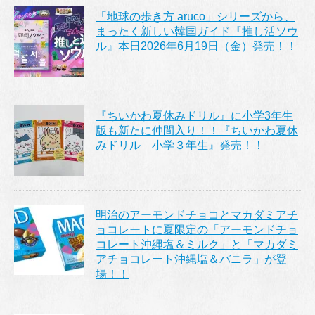
「地球の歩き方 aruco」シリーズから、
まったく新しい韓国ガイド『推し活ソウ
ル』本日2026年6月19日（金）発売！！
『ちいかわ夏休みドリル』に小学3年生
版も新たに仲間入り！！『ちいかわ夏休
みドリル 小学３年生』発売！！
明治のアーモンドチョコとマカダミアチ
ョコレートに夏限定の「アーモンドチョ
コレート沖縄塩＆ミルク」と「マカダミ
アチョコレート沖縄塩＆バニラ」が登
場！！