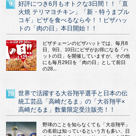
好評につき6月もオトクな3日間！！「直
火焼 テリマヨチキン」「新・特うまプル
コギ」ピザを食べるなら今！！ピザハッ
トの「肉の日」本日開始！！
ピザチェーンのピザハットでは、毎月8
日、9日、10日にピザがお得になる「ハ
ットの日」を開催していますが、その他
にも毎月29日を「肉の日」として前日
の28...
世界で活躍する大谷翔平選手と日本の伝
統工芸品「高崎だるま」の「大谷翔平×
高崎だるま」数量限定受注販売！！
野球のことを知らなくても「大谷翔平」
の名前は知っているという方も多い、日