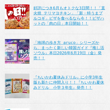
好評につき6月もオトクな3日間！！「直
火焼 テリマヨチキン」「新・特うまプ
ルコギ」ピザを食べるなら今！！ピザハ
ットの「肉の日」本日開始！！
「地球の歩き方 aruco」シリーズか
ら、まったく新しい韓国ガイド『推し活
ソウル』本日2026年6月19日（金）発
売！！
『ちいかわ夏休みドリル』に小学3年生
版も新たに仲間入り！！『ちいかわ夏休
みドリル 小学３年生』発売！！