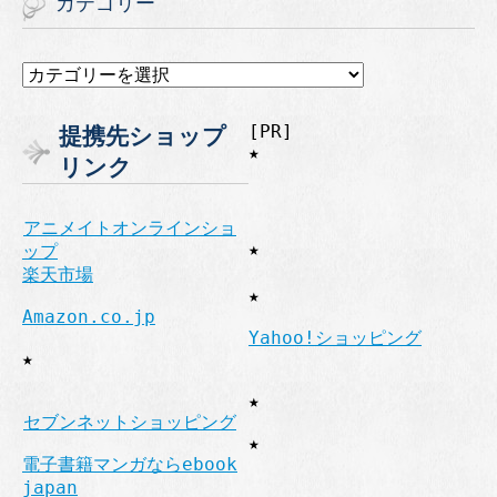
カテゴリー
カ
テ
ゴ
[PR]
提携先ショップ
リ
★
ー
リンク
アニメイトオンラインショ
★
ップ
楽天市場
★
Amazon.co.jp
Yahoo!ショッピング
★
★
セブンネットショッピング
★
電子書籍マンガならebook
japan