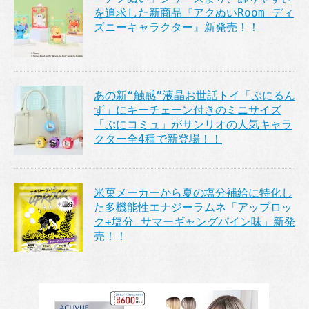
を追求した新商品『アクぬいRoom ディ
ズニーキャラクター』新発売！！
あの新“触感”液晶お世話トイ「ぷにるん
ず」にキーチェーン付きのミニサイズ
「ぷにコミュ」がサンリオの人気キャラ
クター全4種で新登場！！
米菓メーカーから夏の塩分補給に特化し
た多機能性エナジーラムネ「アップロッ
ク+塩分 サマーギャングパイン味」新発
売！！