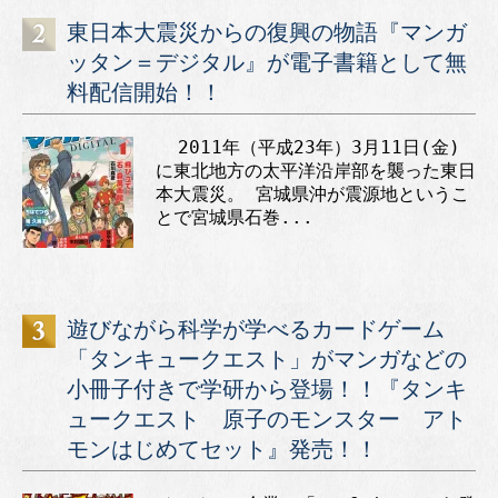
東日本大震災からの復興の物語『マンガ
ッタン＝デジタル』が電子書籍として無
料配信開始！！
2011年（平成23年）3月11日(金)
に東北地方の太平洋沿岸部を襲った東日
本大震災。 宮城県沖が震源地というこ
とで宮城県石巻...
遊びながら科学が学べるカードゲーム
「タンキュークエスト」がマンガなどの
小冊子付きで学研から登場！！『タンキ
ュークエスト 原子のモンスター アト
モンはじめてセット』発売！！