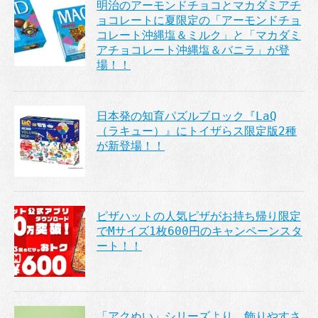
明治のアーモンドチョコとマカダミアチ
ョコレートに夏限定の「アーモンドチョ
コレート沖縄塩＆ミルク」と「マカダミ
アチョコレート沖縄塩＆バニラ」が登
場！！
日本発の知育パズルブロック『LaQ
（ラキュー）』にトイザらス限定版2種
が新登場！！
ピザハットの人気ピザがお持ち帰り限定
でMサイズ1枚600円のキャンペーンスタ
ート！！
「アクぬい」シリーズより、飾りやすさ