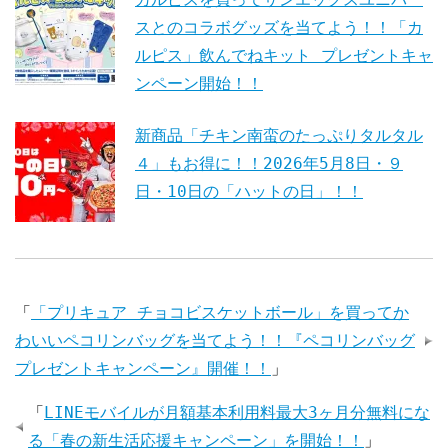
スとのコラボグッズを当てよう！！「カ
ルピス」飲んでねキット プレゼントキャ
ンペーン開始！！
新商品「チキン南蛮のたっぷりタルタル
４」もお得に！！2026年5月8日・９
日・10日の「ハットの日」！！
「
「プリキュア チョコビスケットボール」を買ってか
わいいペコリンバッグを当てよう！！『ペコリンバッグ
プレゼントキャンペーン』開催！！
」
「
LINEモバイルが月額基本利用料最大3ヶ月分無料にな
る「春の新生活応援キャンペーン」を開始！！
」