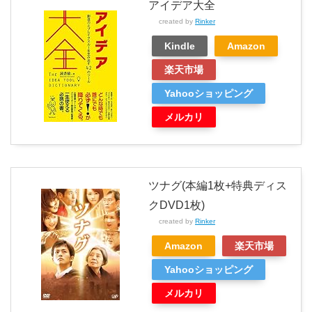
アイデア大全
created by
Rinker
Kindle
Amazon
楽天市場
Yahooショッピング
メルカリ
ツナグ(本編1枚+特典ディス
クDVD1枚)
created by
Rinker
Amazon
楽天市場
Yahooショッピング
メルカリ