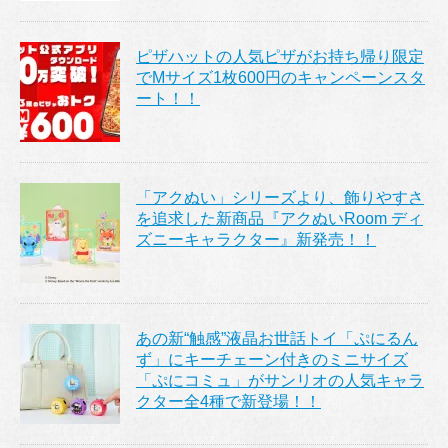
ピザハットの人気ピザがお持ち帰り限定
でMサイズ1枚600円のキャンペーンスタ
ート！！
「アクぬい」シリーズより、飾りやすさ
を追求した新商品『アクぬいRoom ディ
ズニーキャラクター』新発売！！
あの新“触感”液晶お世話トイ「ぷにるん
ず」にキーチェーン付きのミニサイズ
「ぷにコミュ」がサンリオの人気キャラ
クター全4種で新登場！！