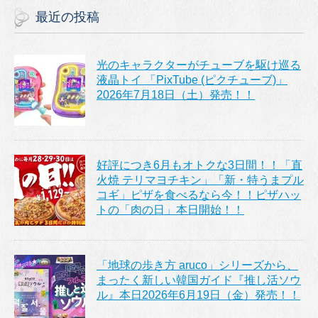
最近の投稿
光のキャラクターがチューブを駆け巡る
液晶トイ 「PixTube (ピクチューブ)」
2026年7月18日（土）発売！！
好評につき6月もオトクな3日間！！「直
火焼 テリマヨチキン」「新・特うまプル
コギ」ピザを食べるなら今！！ピザハッ
トの「肉の日」本日開始！！
「地球の歩き方 aruco」シリーズから、
まったく新しい韓国ガイド『推し活ソウ
ル』本日2026年6月19日（金）発売！！