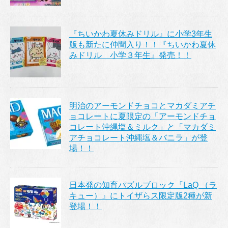
『ちいかわ夏休みドリル』に小学3年生
版も新たに仲間入り！！『ちいかわ夏休
みドリル 小学３年生』発売！！
明治のアーモンドチョコとマカダミアチ
ョコレートに夏限定の「アーモンドチョ
コレート沖縄塩＆ミルク」と「マカダミ
アチョコレート沖縄塩＆バニラ」が登
場！！
日本発の知育パズルブロック『LaQ （ラ
キュー）』にトイザらス限定版2種が新
登場！！