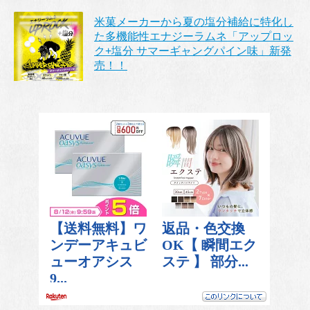
米菓メーカーから夏の塩分補給に特化し
た多機能性エナジーラムネ「アップロッ
ク+塩分 サマーギャングパイン味」新発
売！！