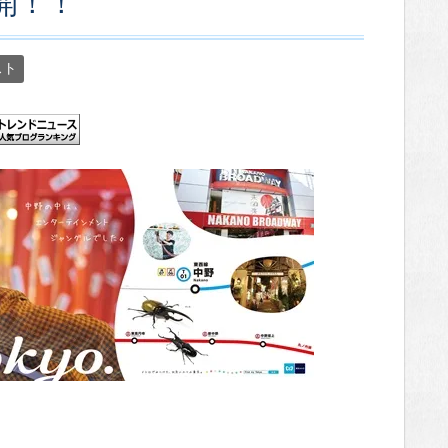
開！！
スト