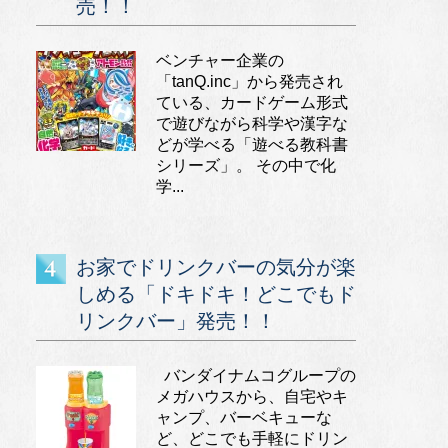
売！！
ベンチャー企業の
「tanQ.inc」から発売され
ている、カードゲーム形式
で遊びながら科学や漢字な
どが学べる「遊べる教科書
シリーズ」。 その中で化
学...
お家でドリンクバーの気分が楽
しめる「ドキドキ！どこでもド
リンクバー」発売！！
バンダイナムコグループの
メガハウスから、自宅やキ
ャンプ、バーベキューな
ど、どこでも手軽にドリン