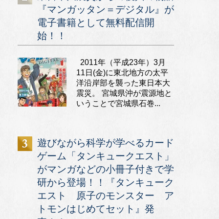
『マンガッタン＝デジタル』が
電子書籍として無料配信開
始！！
2011年（平成23年）3月
11日(金)に東北地方の太平
洋沿岸部を襲った東日本大
震災。 宮城県沖が震源地と
いうことで宮城県石巻...
遊びながら科学が学べるカード
ゲーム「タンキュークエスト」
がマンガなどの小冊子付きで学
研から登場！！『タンキューク
エスト 原子のモンスター ア
トモンはじめてセット』発