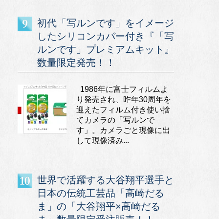
初代「写ルンです」をイメージ
したシリコンカバー付き『「写
ルンです」プレミアムキット』
数量限定発売！！
1986年に富士フィルムよ
り発売され、昨年30周年を
迎えたフィルム付き使い捨
てカメラの「写ルンで
す」。カメラごと現像に出
して現像済み...
世界で活躍する大谷翔平選手と
日本の伝統工芸品「高崎だる
ま」の「大谷翔平×高崎だる