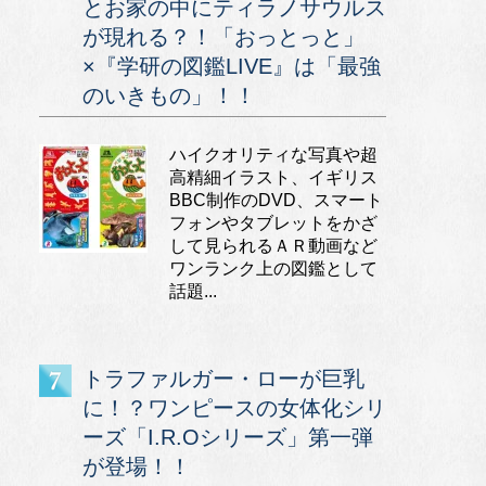
とお家の中にティラノサウルス
が現れる？！「おっとっと」
×『学研の図鑑LIVE』は「最強
のいきもの」！！
ハイクオリティな写真や超
高精細イラスト、イギリス
BBC制作のDVD、スマート
フォンやタブレットをかざ
して見られるＡＲ動画など
ワンランク上の図鑑として
話題...
トラファルガー・ローが巨乳
に！？ワンピースの女体化シリ
ーズ「I.R.Oシリーズ」第一弾
が登場！！