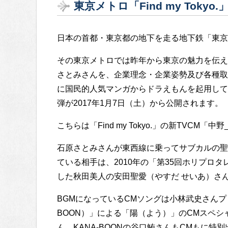
東京メトロ「Find my Toky
日本の首都・東京都の地下を走る地下鉄「東京
その東京メトロでは昨年から東京の魅力を伝える「F
さとみさんを、企業理念・企業姿勢及び各種取
に国民的人気マンガからドラえもんを起用して
弾が2017年1月7日（土）から公開されます。
こちらは「Find my Tokyo.」の新TVC
石原さとみさんが東西線に乗ってサブカルの聖
ている相手は、2010年の「第35回ホリプロ
した秋田美人の安田聖愛（やすだ せいあ）さ
BGMになっているCMソングは小林武史さんプ
BOON）」による「陽（よう）」のCMスペ
ん、KANA-BOONの谷口鮪さんもCMもに特