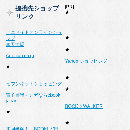
ゴ
[PR]
提携先ショップ
リ
★
リンク
ー
アニメイトオンラインショ
★
ップ
楽天市場
★
Amazon.co.jp
Yahoo!ショッピング
★
★
セブンネットショッピング
★
電子書籍マンガならebook
japan
BOOK☆WALKER
★
★
初回半額！ BOOKLIVE!