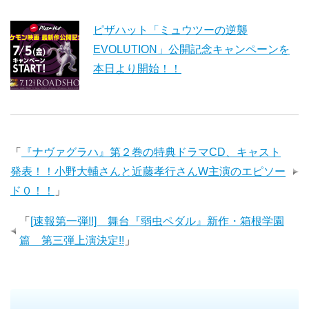
ピザハット「ミュウツーの逆襲
EVOLUTION」公開記念キャンペーンを
本日より開始！！
「
『ナヴァグラハ』第２巻の特典ドラマCD、キャスト
発表！！小野大輔さんと近藤孝行さんW主演のエピソー
ド０！！
」
「
[速報第一弾!!] 舞台『弱虫ペダル』新作・箱根学園
篇 第三弾上演決定!!
」