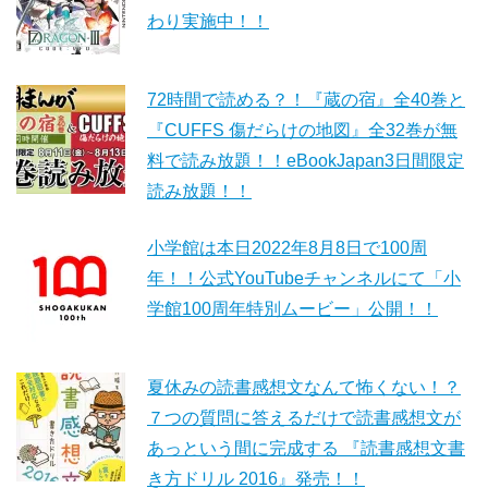
わり実施中！！
72時間で読める？！『蔵の宿』全40巻と
『CUFFS 傷だらけの地図』全32巻が無
料で読み放題！！eBookJapan3日間限定
読み放題！！
小学館は本日2022年8月8日で100周
年！！公式YouTubeチャンネルにて「小
学館100周年特別ムービー」公開！！
夏休みの読書感想文なんて怖くない！？
７つの質問に答えるだけで読書感想文が
あっという間に完成する 『読書感想文書
き方ドリル 2016』発売！！