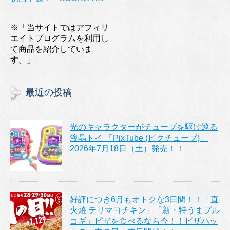
※「当サイトではアフィリ
エイトプログラムを利用し
て商品を紹介していま
す。」
最近の投稿
光のキャラクターがチューブを駆け巡る
液晶トイ 「PixTube (ピクチューブ)」
2026年7月18日（土）発売！！
好評につき6月もオトクな3日間！！「直
火焼 テリマヨチキン」「新・特うまプル
コギ」ピザを食べるなら今！！ピザハッ