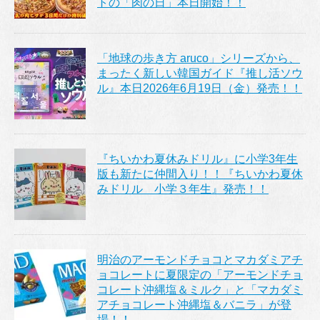
トの「肉の日」本日開始！！
「地球の歩き方 aruco」シリーズから、
まったく新しい韓国ガイド『推し活ソウ
ル』本日2026年6月19日（金）発売！！
『ちいかわ夏休みドリル』に小学3年生
版も新たに仲間入り！！『ちいかわ夏休
みドリル 小学３年生』発売！！
明治のアーモンドチョコとマカダミアチ
ョコレートに夏限定の「アーモンドチョ
コレート沖縄塩＆ミルク」と「マカダミ
アチョコレート沖縄塩＆バニラ」が登
場！！