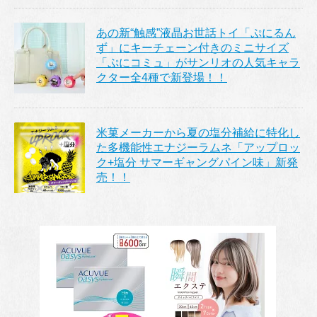
あの新“触感”液晶お世話トイ「ぷにるん
ず」にキーチェーン付きのミニサイズ
「ぷにコミュ」がサンリオの人気キャラ
クター全4種で新登場！！
米菓メーカーから夏の塩分補給に特化し
た多機能性エナジーラムネ「アップロッ
ク+塩分 サマーギャングパイン味」新発
売！！