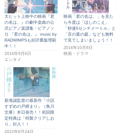
大ヒット上映中の映画『君
映画「君の名は。」を見た
の名は。』の劇中楽曲の公
ら今度は「ほしのこえ」
式ピアノ楽譜集・ピアノソ
「秒速5センチメートル」と
ロ 『君の名は。』 music by
「言の葉の庭」なども無料
RADWIMPSも好評重版増刷
で見てしまいましょう！！
中！！
2016年10月8日
2016年9月6日
映画・ドラマ
エンタメ
新海誠監督の最新作『小説
すずめの戸締まり』（角川
文庫）本日発売！！初回限
定特典は「特製クリアしお
り」封入！！
2022年8月24日