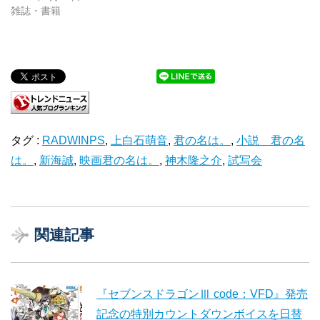
雑誌・書籍
タグ :
RADWINPS
,
上白石萌音
,
君の名は。
,
小説 君の名
は。
,
新海誠
,
映画君の名は。
,
神木隆之介
,
試写会
関連記事
『セブンスドラゴンⅢ code：VFD』発売
記念の特別カウントダウンボイスを日替