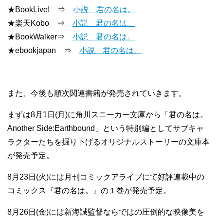
★BookLive! ⇒
小説 君の名は。
★楽天Kobo ⇒
小説 君の名は。
★BookWalker⇒
小説 君の名は。
★ebookjapan ⇒
小説 君の名は。
また、今後も順次関連書籍が発売されていきます。
まずは8月1日(月)に角川スニーカー文庫から「君の名は。
Another Side:Earthbound」という特別編としてサブキャ
ラクターたちを掘り下げるオリジナルストーリーの文庫本
が発売予定。
8月23日(火)には月刊コミックアライブにて好評連載中の
コミックス『君の名は。』の１巻が発売予定。
8月26日(金)には新海誠監督ならではの圧倒的な映像美を