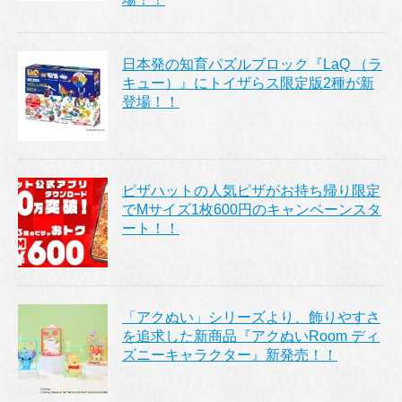
日本発の知育パズルブロック『LaQ （ラ
キュー）』にトイザらス限定版2種が新
登場！！
ピザハットの人気ピザがお持ち帰り限定
でMサイズ1枚600円のキャンペーンスタ
ート！！
「アクぬい」シリーズより、飾りやすさ
を追求した新商品『アクぬいRoom ディ
ズニーキャラクター』新発売！！