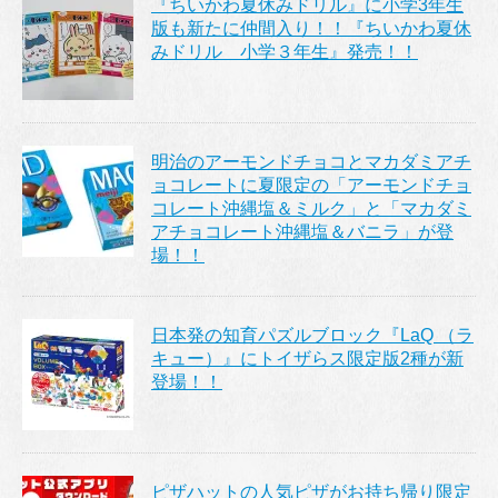
『ちいかわ夏休みドリル』に小学3年生
版も新たに仲間入り！！『ちいかわ夏休
みドリル 小学３年生』発売！！
明治のアーモンドチョコとマカダミアチ
ョコレートに夏限定の「アーモンドチョ
コレート沖縄塩＆ミルク」と「マカダミ
アチョコレート沖縄塩＆バニラ」が登
場！！
日本発の知育パズルブロック『LaQ （ラ
キュー）』にトイザらス限定版2種が新
登場！！
ピザハットの人気ピザがお持ち帰り限定