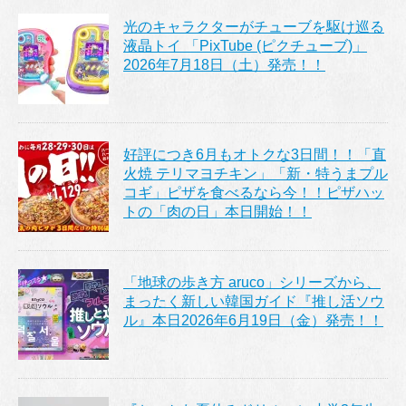
光のキャラクターがチューブを駆け巡る
液晶トイ 「PixTube (ピクチューブ)」
2026年7月18日（土）発売！！
好評につき6月もオトクな3日間！！「直
火焼 テリマヨチキン」「新・特うまプル
コギ」ピザを食べるなら今！！ピザハッ
トの「肉の日」本日開始！！
「地球の歩き方 aruco」シリーズから、
まったく新しい韓国ガイド『推し活ソウ
ル』本日2026年6月19日（金）発売！！