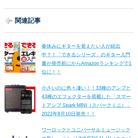
関連記事
春休みにギターを覚えたい人が続出
中？！「できるシリーズ」のギター入門
書が発売前にからAmazonランキングで1
位に！！
小さいのに色々凄い！！33種のアンプと
43種のエフェクターを搭載した「スマー
トアンプ Spark MINI（スパークミニ）」
2022年8月10日発売！！
ワーロックとユニバーサルミュージック