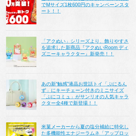
でMサイズ1枚600円のキャンペーンスタ
ート！！
「アクぬい」シリーズより、飾りやすさ
を追求した新商品『アクぬいRoom ディ
ズニーキャラクター』新発売！！
あの新“触感”液晶お世話トイ「ぷにるん
ず」にキーチェーン付きのミニサイズ
「ぷにコミュ」がサンリオの人気キャラ
クター全4種で新登場！！
米菓メーカーから夏の塩分補給に特化し
た多機能性エナジーラムネ「アップロッ