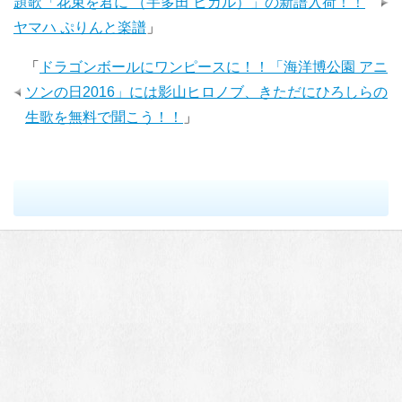
題歌「花束を君に （宇多田 ヒカル）」の新譜入荷！！
ヤマハ ぷりんと楽譜
」
「
ドラゴンボールにワンピースに！！「海洋博公園 アニ
ソンの日2016」には影山ヒロノブ、きただにひろしらの
生歌を無料で聞こう！！
」