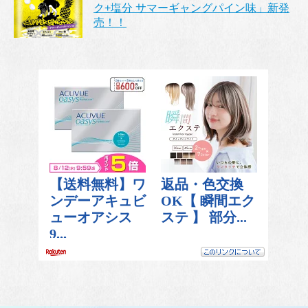
ク+塩分 サマーギャングパイン味」新発
売！！