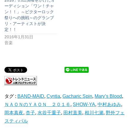
2016」の出演権をかけたオ
ーディション「ワン！チャ
ン！！」～ビクターロック
祭りへの挑戦～のグランプ
リ・アーティストが決
定！！
2016年1月31日
音楽
タグ :
BAND-MAID
,
Cyntia
,
Gacharic Spin
,
Mary’s Blood
,
ＮＡＯＮのＹＡＯＮ ２０１６
,
SHOW-YA
,
中村あゆみ
,
岡本真夜
,
杏子
,
水谷千重子
,
田村直美
,
相川七瀬
,
野外フェ
スティバル