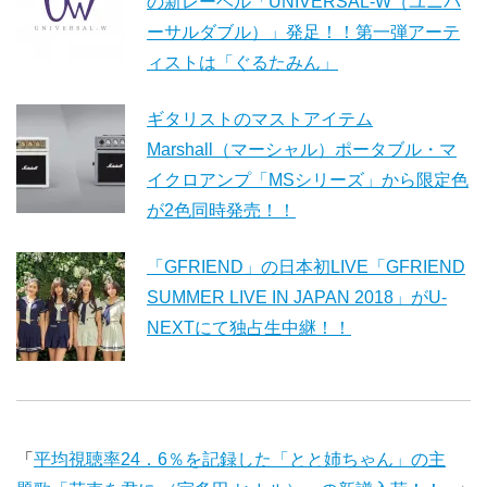
の新レーベル「UNIVERSAL-W（ユニバ
ーサルダブル）」発足！！第一弾アーテ
ィストは「ぐるたみん」
ギタリストのマストアイテム
Marshall（マーシャル）ポータブル・マ
イクロアンプ「MSシリーズ」から限定色
が2色同時発売！！
「GFRIEND」の日本初LIVE「GFRIEND
SUMMER LIVE IN JAPAN 2018」がU-
NEXTにて独占生中継！！
「
平均視聴率24．6％を記録した「とと姉ちゃん」の主