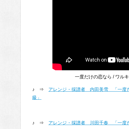
一度だけの恋なら / ワルキ
♪ ⇒
アレンジ・採譜者 内田美雪 「一度
級」
♪ ⇒
アレンジ・採譜者 川田千春 「一度だ