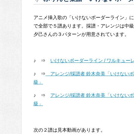
アニメ挿入歌の「いけないボーダーライン」に
で全部で５譜あります。採譜・アレンジは中級
夕己さんの３パターンが用意されています。
♪ ⇒
いけないボーダーライン / ワルキュー
♪ ⇒
アレンジ/採譜者 鈴木奈美「いけないボーダ
級」
♪ ⇒
アレンジ/採譜者 鈴木奈美「いけないボー
級」
次の２譜は見本動画があります。