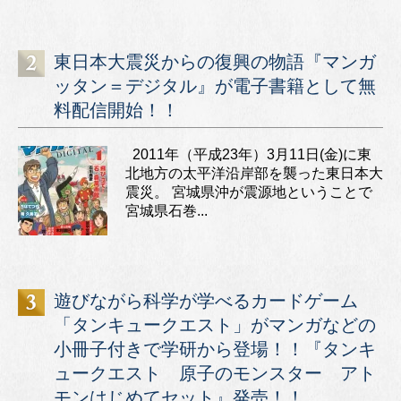
東日本大震災からの復興の物語『マンガ
ッタン＝デジタル』が電子書籍として無
料配信開始！！
2011年（平成23年）3月11日(金)に東
北地方の太平洋沿岸部を襲った東日本大
震災。 宮城県沖が震源地ということで
宮城県石巻...
遊びながら科学が学べるカードゲーム
「タンキュークエスト」がマンガなどの
小冊子付きで学研から登場！！『タンキ
ュークエスト 原子のモンスター アト
モンはじめてセット』発売！！