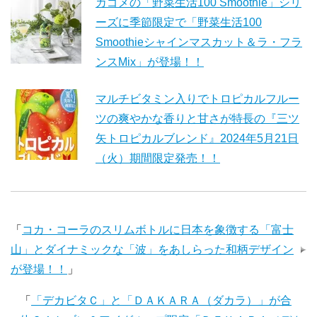
カゴメの「野菜生活100 Smoothie」シリ
ーズに季節限定で「野菜生活100
Smoothieシャインマスカット＆ラ・フラ
ンスMix」が登場！！
マルチビタミン入りでトロピカルフルー
ツの爽やかな香りと甘さが特長の『三ツ
矢トロピカルブレンド』2024年5月21日
（火）期間限定発売！！
「
コカ・コーラのスリムボトルに日本を象徴する「富士
山」とダイナミックな「波」をあしらった和柄デザイン
が登場！！
」
「
「デカビタＣ」と「ＤＡＫＡＲＡ（ダカラ）」が合