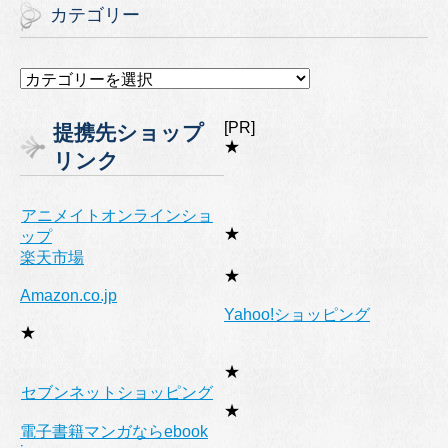
カテゴリー
カ
テ
ゴ
[PR]
提携先ショップ
リ
★
リンク
ー
アニメイトオンラインショ
★
ップ
楽天市場
★
Amazon.co.jp
Yahoo!ショッピング
★
★
セブンネットショッピング
★
電子書籍マンガならebook