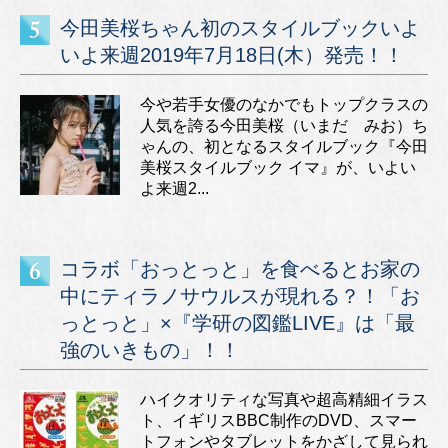
今田美桜ちゃん初のスタイルブックいよ
いよ来週2019年7月18日(木）発売！！
今や若手女優のなかでもトップクラスの
人気を誇る今田美桜（いまだ みお）ち
ゃんの、初となるスタイルブック『今田
美桜スタイルブック イマ』が、いよい
よ来週2...
コラボ「おっとっと」を食べるとお家の
中にティラノサウルスが現れる？！「お
っとっと」×『学研の図鑑LIVE』は「最
強のいきもの」！！
ハイクオリティな写真や超高精細イラス
ト、イギリスBBC制作のDVD、スマー
トフォンやタブレットをかざして見られ