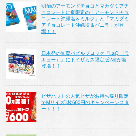
明治のアーモンドチョコとマカダミアチ
ョコレートに夏限定の「アーモンドチョ
コレート沖縄塩＆ミルク」と「マカダミ
アチョコレート沖縄塩＆バニラ」が登
場！！
日本発の知育パズルブロック『LaQ （ラ
キュー）』にトイザらス限定版2種が新
登場！！
ピザハットの人気ピザがお持ち帰り限定
でMサイズ1枚600円のキャンペーンスタ
ート！！