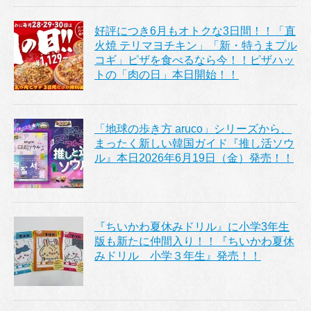
好評につき6月もオトクな3日間！！「直
火焼 テリマヨチキン」「新・特うまプル
コギ」ピザを食べるなら今！！ピザハッ
トの「肉の日」本日開始！！
「地球の歩き方 aruco」シリーズから、
まったく新しい韓国ガイド『推し活ソウ
ル』本日2026年6月19日（金）発売！！
『ちいかわ夏休みドリル』に小学3年生
版も新たに仲間入り！！『ちいかわ夏休
みドリル 小学３年生』発売！！