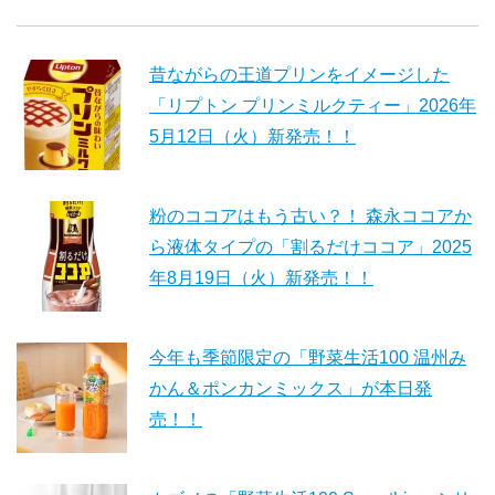
昔ながらの王道プリンをイメージした
「リプトン プリンミルクティー」2026年
5月12日（火）新発売！！
粉のココアはもう古い？！ 森永ココアか
ら液体タイプの「割るだけココア」2025
年8月19日（火）新発売！！
今年も季節限定の「野菜生活100 温州み
かん＆ポンカンミックス」が本日発
売！！