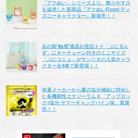
「アクぬい」シリーズより、飾りやすさ
を追求した新商品『アクぬいRoom ディ
ズニーキャラクター』新発売！！
あの新“触感”液晶お世話トイ「ぷにるん
ず」にキーチェーン付きのミニサイズ
「ぷにコミュ」がサンリオの人気キャラ
クター全4種で新登場！！
米菓メーカーから夏の塩分補給に特化し
た多機能性エナジーラムネ「アップロッ
ク+塩分 サマーギャングパイン味」新発
売！！