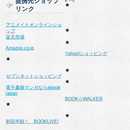
提携先ショップ
リ
★
リンク
ー
アニメイトオンラインショ
★
ップ
楽天市場
★
Amazon.co.jp
Yahoo!ショッピング
★
★
セブンネットショッピング
★
電子書籍マンガならebook
japan
BOOK☆WALKER
★
★
初回半額！ BOOKLIVE!