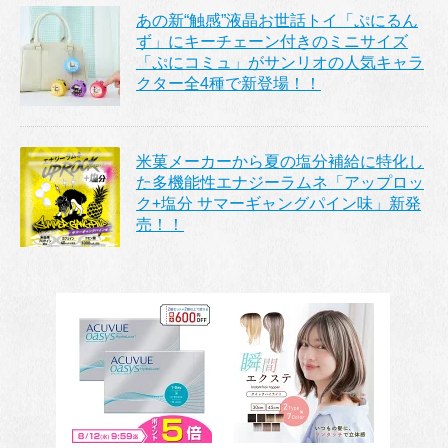
あの新“触感”液晶お世話トイ「ぷにるん
ず」にキーチェーン付きのミニサイズ
「ぷにコミュ」がサンリオの人気キャラ
クター全4種で新登場！！
米菓メーカーから夏の塩分補給に特化し
た多機能性エナジーラムネ「アップロッ
ク+塩分 サマーギャングパイン味」新発
売！！