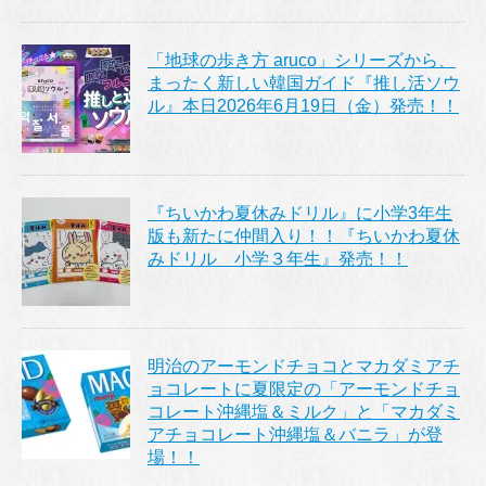
「地球の歩き方 aruco」シリーズから、
まったく新しい韓国ガイド『推し活ソウ
ル』本日2026年6月19日（金）発売！！
『ちいかわ夏休みドリル』に小学3年生
版も新たに仲間入り！！『ちいかわ夏休
みドリル 小学３年生』発売！！
明治のアーモンドチョコとマカダミアチ
ョコレートに夏限定の「アーモンドチョ
コレート沖縄塩＆ミルク」と「マカダミ
アチョコレート沖縄塩＆バニラ」が登
場！！