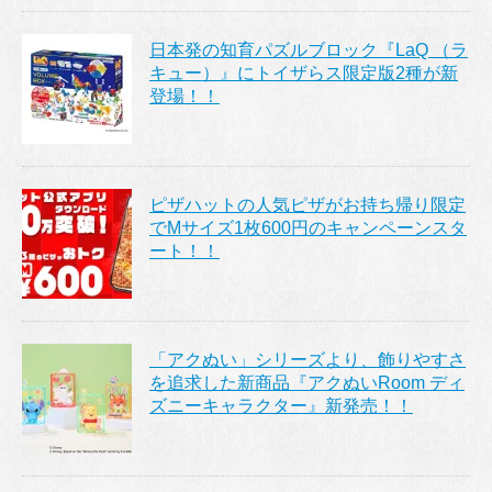
日本発の知育パズルブロック『LaQ （ラ
キュー）』にトイザらス限定版2種が新
登場！！
ピザハットの人気ピザがお持ち帰り限定
でMサイズ1枚600円のキャンペーンスタ
ート！！
「アクぬい」シリーズより、飾りやすさ
を追求した新商品『アクぬいRoom ディ
ズニーキャラクター』新発売！！