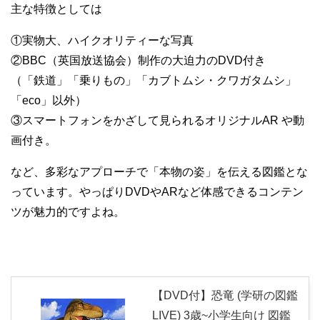
主な特徴としては
①実物大、ハイクオリティーな写真
②BBC（英国放送協会）制作の大迫力のDVD付き
（「鉄道」「乗りもの」「カブトムシ・クワガタムシ」
「eco」以外）
③スマートフォンをかざして見られるオリジナルAR や動
画付き。
など、多彩なアプローチで「本物の姿」を伝える図鑑とな
っています。やっぱりDVDやARなど体感できるコンテン
ツが魅力的ですよね。
【DVD付】恐竜 (学研の図鑑
LIVE) 3歳~小学生向け 図鑑