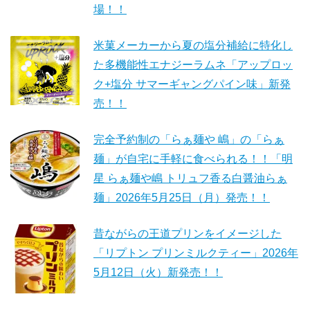
場！！
米菓メーカーから夏の塩分補給に特化し
た多機能性エナジーラムネ「アップロッ
ク+塩分 サマーギャングパイン味」新発
売！！
完全予約制の「らぁ麺や 嶋」の「らぁ
麺」が自宅に手軽に食べられる！！「明
星 らぁ麺や嶋 トリュフ香る白醤油らぁ
麺」2026年5月25日（月）発売！！
昔ながらの王道プリンをイメージした
「リプトン プリンミルクティー」2026年
5月12日（火）新発売！！