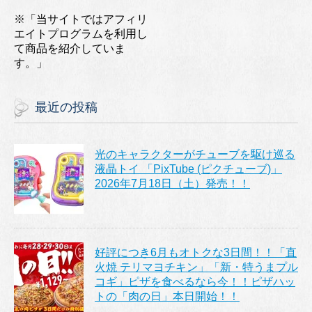
※「当サイトではアフィリ
エイトプログラムを利用し
て商品を紹介していま
す。」
最近の投稿
光のキャラクターがチューブを駆け巡る
液晶トイ 「PixTube (ピクチューブ)」
2026年7月18日（土）発売！！
好評につき6月もオトクな3日間！！「直
火焼 テリマヨチキン」「新・特うまプル
コギ」ピザを食べるなら今！！ピザハッ
トの「肉の日」本日開始！！