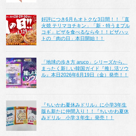
好評につき6月もオトクな3日間！！「直
火焼 テリマヨチキン」「新・特うまプル
コギ」ピザを食べるなら今！！ピザハッ
トの「肉の日」本日開始！！
「地球の歩き方 aruco」シリーズから、
まったく新しい韓国ガイド『推し活ソウ
ル』本日2026年6月19日（金）発売！！
『ちいかわ夏休みドリル』に小学3年生
版も新たに仲間入り！！『ちいかわ夏休
みドリル 小学３年生』発売！！