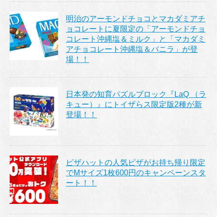
明治のアーモンドチョコとマカダミアチ
ョコレートに夏限定の「アーモンドチョ
コレート沖縄塩＆ミルク」と「マカダミ
アチョコレート沖縄塩＆バニラ」が登
場！！
日本発の知育パズルブロック『LaQ （ラ
キュー）』にトイザらス限定版2種が新
登場！！
ピザハットの人気ピザがお持ち帰り限定
でMサイズ1枚600円のキャンペーンスタ
ート！！