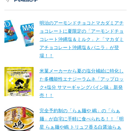
明治のアーモンドチョコとマカダミアチ
ョコレートに夏限定の「アーモンドチョ
コレート沖縄塩＆ミルク」と「マカダミ
アチョコレート沖縄塩＆バニラ」が登
場！！
米菓メーカーから夏の塩分補給に特化し
た多機能性エナジーラムネ「アップロッ
ク+塩分 サマーギャングパイン味」新発
売！！
完全予約制の「らぁ麺や 嶋」の「らぁ
麺」が自宅に手軽に食べられる！！「明
星 らぁ麺や嶋 トリュフ香る白醤油らぁ