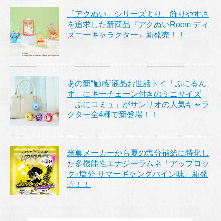
「アクぬい」シリーズより、飾りやすさ
を追求した新商品『アクぬいRoom ディ
ズニーキャラクター』新発売！！
あの新“触感”液晶お世話トイ「ぷにるん
ず」にキーチェーン付きのミニサイズ
「ぷにコミュ」がサンリオの人気キャラ
クター全4種で新登場！！
米菓メーカーから夏の塩分補給に特化し
た多機能性エナジーラムネ「アップロッ
ク+塩分 サマーギャングパイン味」新発
売！！