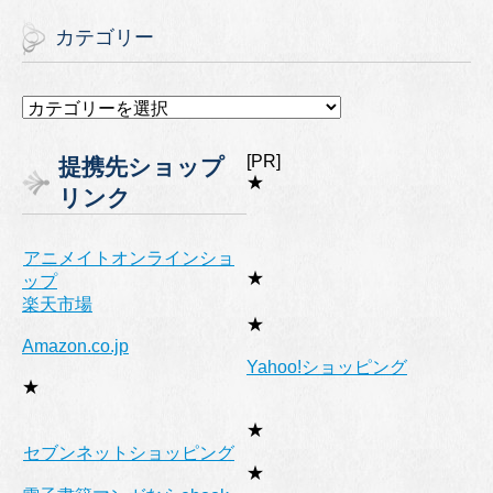
カテゴリー
カ
テ
ゴ
[PR]
提携先ショップ
リ
★
リンク
ー
アニメイトオンラインショ
★
ップ
楽天市場
★
Amazon.co.jp
Yahoo!ショッピング
★
★
セブンネットショッピング
★