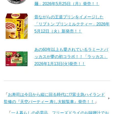
麺」2026年5月25日（月）発売！！
昔ながらの王道プリンをイメージした
「リプトン プリンミルクティー」2026年
5月12日（火）新発売！！
あの60年以上も愛されているラミーとバ
ッカスが夢の初コラボ！！「ラッカス」
2026年1月13日(火)発売！！
「
お寿司は今日から縦に回る時代に!?富士急ハイランド
監修の『天空パーティー 寿し大観覧車』発売！！
」
「
一人暮らしの必需品。フリーズドライのお味噌汁でお