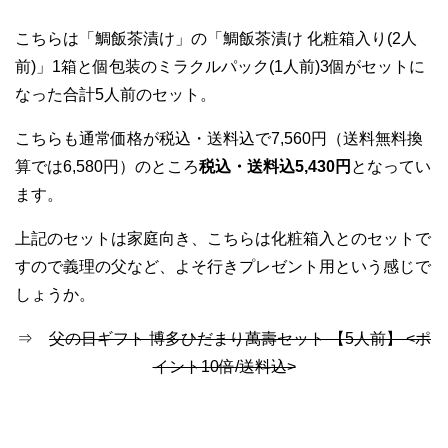
こちらは「鯛飯茶漬け」の「鯛飯茶漬け 化粧箱入り(2人
前)」1箱と個包装のミラクルパック(1人前)3個がセットに
なった合計5人前のセット。
こちらも通常価格が税込・送料込で7,560円（送料無料換
算では6,580円）のところ
税込・送料込5,430円
となってい
ます。
上記のセットは家庭向き、こちらは化粧箱入とのセットで
すので義理の父など、よそ行きプレゼント用という感じで
しょうか。
⇒
父の日ギフト 博多ひだまり萬壽セット 【5人前】 <ポ
イント10倍/送料込>