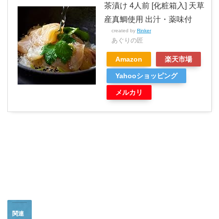
茶漬け 4人前 [化粧箱入] 天草
産真鯛使用 出汁・薬味付
created by
Rinker
あぐりの匠
Amazon
楽天市場
Yahooショッピング
メルカリ
関連