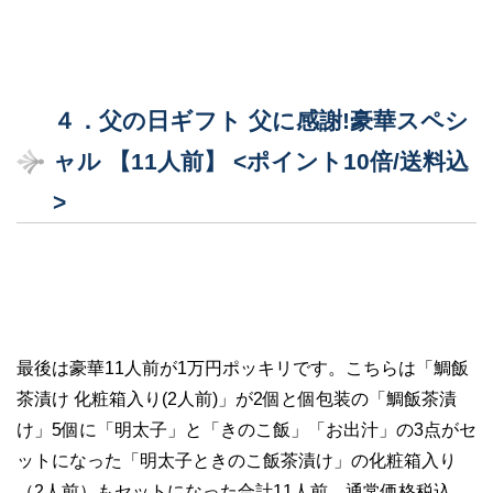
４．父の日ギフト 父に感謝!豪華スペシ
ャル 【11人前】 <ポイント10倍/送料込
>
最後は豪華11人前が1万円ポッキリです。こちらは「鯛飯
茶漬け 化粧箱入り(2人前)」が2個と個包装の「鯛飯茶漬
け」5個に「明太子」と「きのこ飯」「お出汁」の3点がセ
ットになった「明太子ときのこ飯茶漬け」の化粧箱入り
（2人前）もセットになった合計11人前、通常価格税込