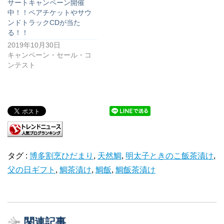
サートキャンペーン開催
中！！ペアチケットやサウ
ンドトラックCDが当た
る！！
2019年10月30日
キャンペーン・セール・コ
ンテスト
タグ :
博多割烹ひだまり
,
天然鯛
,
明太子ときのこ飯茶漬け
,
父の日ギフト
,
鯛茶漬け
,
鯛飯
,
鯛飯茶漬け
関連記事