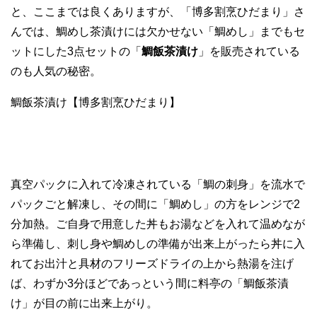
と、ここまでは良くありますが、「博多割烹ひだまり」さ
んでは、鯛めし茶漬けには欠かせない「鯛めし」までもセ
ットにした3点セットの「
鯛飯茶漬け
」を販売されている
のも人気の秘密。
鯛飯茶漬け【博多割烹ひだまり】
真空パックに入れて冷凍されている「鯛の刺身」を流水で
パックごと解凍し、その間に「鯛めし」の方をレンジで2
分加熱。ご自身で用意した丼もお湯などを入れて温めなが
ら準備し、刺し身や鯛めしの準備が出来上がったら丼に入
れてお出汁と具材のフリーズドライの上から熱湯を注げ
ば、わずか3分ほどであっという間に料亭の「鯛飯茶漬
け」が目の前に出来上がり。