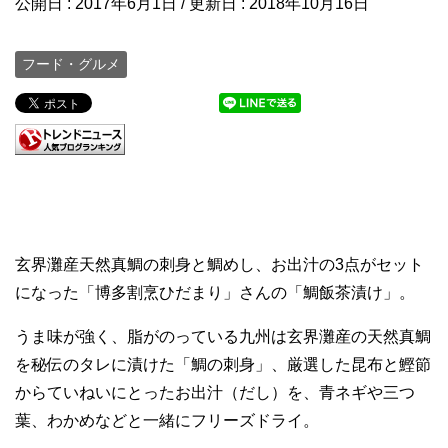
公開日 :
2017年6月1日
/ 更新日 :
2018年10月16日
フード・グルメ
玄界灘産天然真鯛の刺身と鯛めし、お出汁の3点がセット
になった「博多割烹ひだまり」さんの「鯛飯茶漬け」。
うま味が強く、脂がのっている九州は玄界灘産の天然真鯛
を秘伝のタレに漬けた「鯛の刺身」、厳選した昆布と鰹節
からていねいにとったお出汁（だし）を、青ネギや三つ
葉、わかめなどと一緒にフリーズドライ。