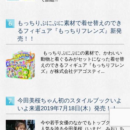
もっちりぷにぷに素材で着せ替えのでき
るフィギュア『もっちりフレンズ』新発
売！！
もっちりぷにぷにの素材で、かわいい
動物と着ぐるみがセットになった着せ替
えのできるフィギュア『もっちりフレン
ズ』が株式会社デアゴスティ...
今田美桜ちゃん初のスタイルブックいよ
いよ来週2019年7月18日(木）発売！！
今や若手女優のなかでもトップクラスの
人気を誇る今田美桜（いまだ みお）ち