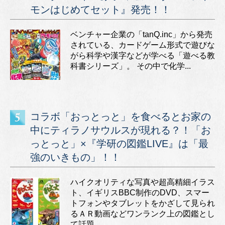
モンはじめてセット』発売！！
ベンチャー企業の「tanQ.inc」から発売
されている、カードゲーム形式で遊びな
がら科学や漢字などが学べる「遊べる教
科書シリーズ」。 その中で化学...
コラボ「おっとっと」を食べるとお家の
中にティラノサウルスが現れる？！「お
っとっと」×『学研の図鑑LIVE』は「最
強のいきもの」！！
ハイクオリティな写真や超高精細イラス
ト、イギリスBBC制作のDVD、スマー
トフォンやタブレットをかざして見られ
るＡＲ動画などワンランク上の図鑑とし
て話題...