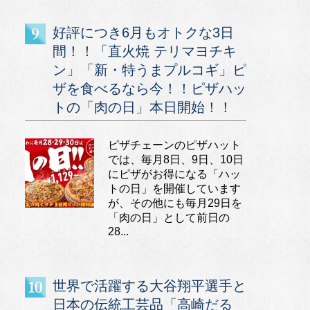
好評につき6月もオトクな3日
間！！「直火焼 テリマヨチキ
ン」「新・特うまプルコギ」ピ
ザを食べるなら今！！ピザハッ
トの「肉の日」本日開始！！
ピザチェーンのピザハット
では、毎月8日、9日、10日
にピザがお得になる「ハッ
トの日」を開催しています
が、その他にも毎月29日を
「肉の日」として前日の
28...
世界で活躍する大谷翔平選手と
日本の伝統工芸品「高崎だる