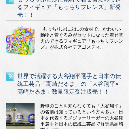
るフィギュア『もっちりフレンズ』新発
売！！
もっちりぷにぷにの素材で、かわいい
動物と着ぐるみがセットになった着せ替
えのできるフィギュア『もっちりフレン
ズ』が株式会社デアゴスティ...
世界で活躍する大谷翔平選手と日本の伝
統工芸品「高崎だるま」の「大谷翔平×
高崎だるま」数量限定受注販売！！
野球のことを知らなくても「大谷翔平」
の名前は知っているという方も多い、日
本を代表するメジャーリーガーの大谷翔
平選手と日本の伝統工芸品で群馬県高崎