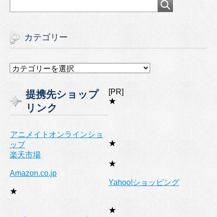
カテゴリー
カ
テ
ゴ
[PR]
提携先ショップ
リ
★
リンク
ー
アニメイトオンラインショ
★
ップ
楽天市場
★
Amazon.co.jp
Yahoo!ショッピング
★
★