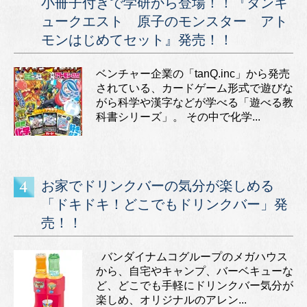
小冊子付きで学研から登場！！『タンキ
ュークエスト 原子のモンスター アト
モンはじめてセット』発売！！
ベンチャー企業の「tanQ.inc」から発売
されている、カードゲーム形式で遊びな
がら科学や漢字などが学べる「遊べる教
科書シリーズ」。 その中で化学...
お家でドリンクバーの気分が楽しめる
「ドキドキ！どこでもドリンクバー」発
売！！
バンダイナムコグループのメガハウス
から、自宅やキャンプ、バーベキューな
ど、どこでも手軽にドリンクバー気分が
楽しめ、オリジナルのアレン...