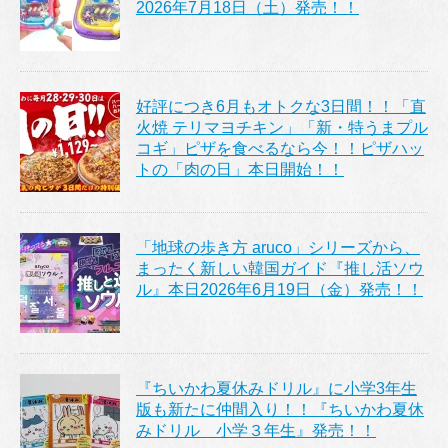
2026年7月18日（土）発売！！
好評につき6月もオトクな3日間！！「直
火焼 テリマヨチキン」「新・特うまプル
コギ」ピザを食べるなら今！！ピザハッ
トの「肉の日」本日開始！！
「地球の歩き方 aruco」シリーズから、
まったく新しい韓国ガイド『推し活ソウ
ル』本日2026年6月19日（金）発売！！
『ちいかわ夏休みドリル』に小学3年生
版も新たに仲間入り！！『ちいかわ夏休
みドリル 小学３年生』発売！！