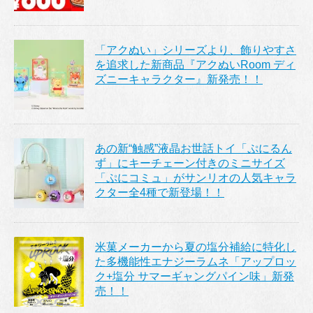
「アクぬい」シリーズより、飾りやすさ
を追求した新商品『アクぬいRoom ディ
ズニーキャラクター』新発売！！
あの新“触感”液晶お世話トイ「ぷにるん
ず」にキーチェーン付きのミニサイズ
「ぷにコミュ」がサンリオの人気キャラ
クター全4種で新登場！！
米菓メーカーから夏の塩分補給に特化し
た多機能性エナジーラムネ「アップロッ
ク+塩分 サマーギャングパイン味」新発
売！！