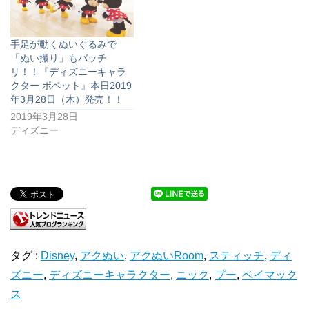
手足が動くぬいぐるみで
「ぬい撮り」もバッチ
リ！！『ディズニーキャラ
クター ポペット』本日2019
年3月28日（木）発売！！
2019年3月28日
ディズニー
タグ :
Disney
,
アクぬい
,
アクぬいRoom
,
スティッチ
,
ディ
ズニー
,
ディズニーキャラクター
,
ニック
,
プー
,
ベイマック
ス