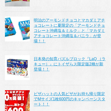
明治のアーモンドチョコとマカダミアチ
ョコレートに夏限定の「アーモンドチョ
コレート沖縄塩＆ミルク」と「マカダミ
アチョコレート沖縄塩＆バニラ」が登
場！！
日本発の知育パズルブロック『LaQ （ラ
キュー）』にトイザらス限定版2種が新
登場！！
ピザハットの人気ピザがお持ち帰り限定
でMサイズ1枚600円のキャンペーンスタ
ート！！