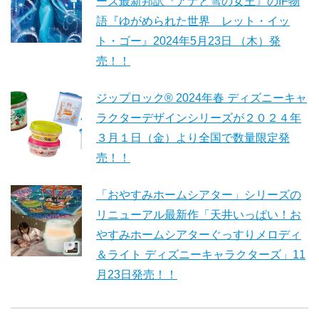
ーズ最新邦訳『アナと雪の女王』のIF物
語『ゆがめられた世界 レット・イッ
ト・ゴー』2024年5月23日 （木）発
売！！
ジップロック® 2024年春 ディズニーキャ
ラクターデザインシリーズが２０２４年
３月１日（金）より全国で数量限定発
売！！
「おやすみホームシアター」シリーズの
リニューアル最新作「天井いっぱい！お
やすみホームシアターぐっすりメロディ
＆ライト ディズニーキャラクターズ」11
月23日発売！！