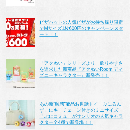
ピザハットの人気ピザがお持ち帰り限定
でMサイズ1枚600円のキャンペーンスタ
ート！！
「アクぬい」シリーズより、飾りやすさ
を追求した新商品『アクぬいRoom ディ
ズニーキャラクター』新発売！！
あの新“触感”液晶お世話トイ「ぷにるん
ず」にキーチェーン付きのミニサイズ
「ぷにコミュ」がサンリオの人気キャラ
クター全4種で新登場！！