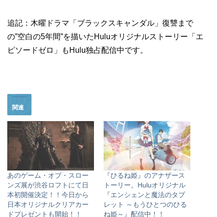
追記：木曜ドラマ「ブラックスキャンダル」復讐まで
の”空白の5年間”を描いたHuluオリジナルストーリー「エ
ピソードゼロ」もHulu独占配信中です。
関連
あのゲーム・オブ・スロー
『ひるね姫』のアナザース
ンズ展が渋谷ロフトにて日
トーリー。Huluオリジナル
本初開催決定！！今日から
『エンシェンと魔法のタブ
日本オリジナルクリアカー
レット ～もうひとつのひる
ドプレゼントも開始！！
ね姫～』配信中！！