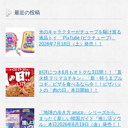
最近の投稿
光のキャラクターがチューブを駆け巡る
液晶トイ 「PixTube (ピクチューブ)」
2026年7月18日（土）発売！！
好評につき6月もオトクな3日間！！「直
火焼 テリマヨチキン」「新・特うまプル
コギ」ピザを食べるなら今！！ピザハッ
トの「肉の日」本日開始！！
「地球の歩き方 aruco」シリーズから、
まったく新しい韓国ガイド『推し活ソウ
ル』本日2026年6月19日（金）発売！！