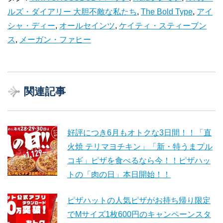
ルズ・ダイアリー 大胆不敵な私たち
,
The Bold Type
,
アイ
シャ・ディー
,
オールセインツ
,
ケイティ・スティーブン
ス
,
メーガン・ファヒー
関連記事
好評につき6月もオトクな3日間！！「直
火焼 テリマヨチキン」「新・特うまプル
コギ」ピザを食べるなら今！！ピザハッ
トの「肉の日」本日開始！！
ピザハットの人気ピザがお持ち帰り限定
でMサイズ1枚600円のキャンペーンスタ