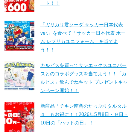
ート！！
「ガリガリ君ソーダ サッカー日本代表
ver.」を食べて「サッカー日本代表 ホー
ム レプリカユニフォーム」を当てよ
う！！
カルピスを買ってサンエックスユニバー
スとのコラボグッズを当てよう！！「カ
ルピス」飲んでねキット プレゼントキャ
ンペーン開始！！
新商品「チキン南蛮のたっぷりタルタル
４」もお得に！！2026年5月8日・９日・
10日の「ハットの日」！！