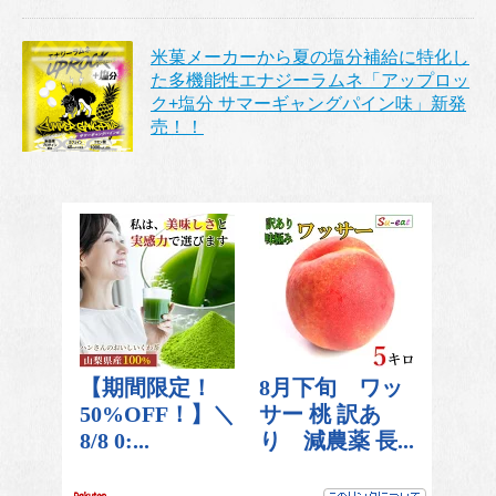
米菓メーカーから夏の塩分補給に特化し
た多機能性エナジーラムネ「アップロッ
ク+塩分 サマーギャングパイン味」新発
売！！