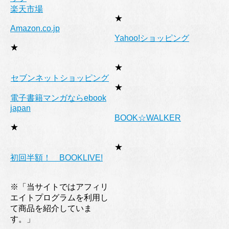
楽天市場
★
Amazon.co.jp
Yahoo!ショッピング
★
★
セブンネットショッピング
★
電子書籍マンガならebook
japan
BOOK☆WALKER
★
★
初回半額！ BOOKLIVE!
※「当サイトではアフィリ
エイトプログラムを利用し
て商品を紹介していま
す。」