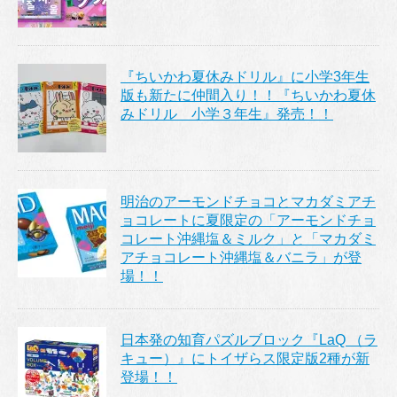
『ちいかわ夏休みドリル』に小学3年生
版も新たに仲間入り！！『ちいかわ夏休
みドリル 小学３年生』発売！！
明治のアーモンドチョコとマカダミアチ
ョコレートに夏限定の「アーモンドチョ
コレート沖縄塩＆ミルク」と「マカダミ
アチョコレート沖縄塩＆バニラ」が登
場！！
日本発の知育パズルブロック『LaQ （ラ
キュー）』にトイザらス限定版2種が新
登場！！