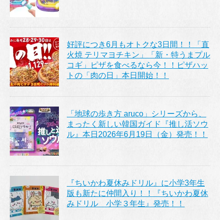
好評につき6月もオトクな3日間！！「直
火焼 テリマヨチキン」「新・特うまプル
コギ」ピザを食べるなら今！！ピザハッ
トの「肉の日」本日開始！！
「地球の歩き方 aruco」シリーズから、
まったく新しい韓国ガイド『推し活ソウ
ル』本日2026年6月19日（金）発売！！
『ちいかわ夏休みドリル』に小学3年生
版も新たに仲間入り！！『ちいかわ夏休
みドリル 小学３年生』発売！！