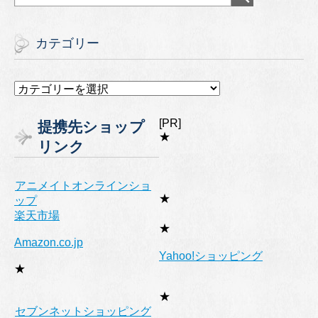
カテゴリー
カ
テ
ゴ
[PR]
提携先ショップ
リ
★
リンク
ー
アニメイトオンラインショ
★
ップ
楽天市場
★
Amazon.co.jp
Yahoo!ショッピング
★
★
セブンネットショッピング