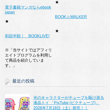
★
電子書籍マンガならebook
japan
BOOK☆WALKER
★
★
初回半額！ BOOKLIVE!
※「当サイトではアフィリ
エイトプログラムを利用し
て商品を紹介していま
す。」
最近の投稿
光のキャラクターがチューブを駆け巡る
液晶トイ 「PixTube (ピクチューブ)」
2026年7月18日（土）発売！！