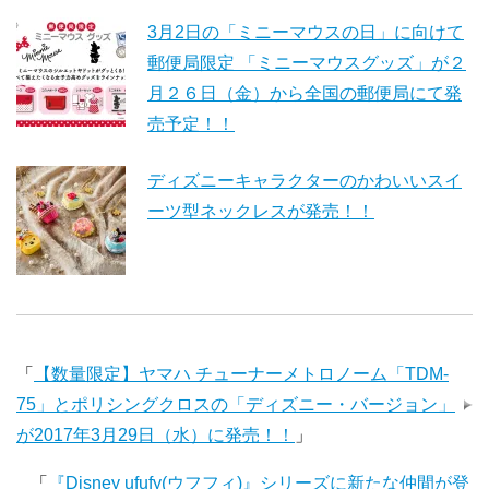
3月2日の「ミニーマウスの日」に向けて
郵便局限定 「ミニーマウスグッズ」が２
月２６日（金）から全国の郵便局にて発
売予定！！
ディズニーキャラクターのかわいいスイ
ーツ型ネックレスが発売！！
「
【数量限定】ヤマハ チューナーメトロノーム「TDM-
75」とポリシングクロスの「ディズニー・バージョン」
が2017年3月29日（水）に発売！！
」
「
『Disney ufufy(ウフフィ)』シリーズに新たな仲間が登