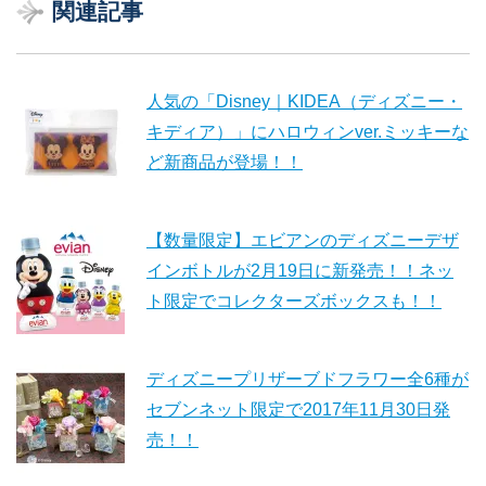
関連記事
人気の「Disney｜KIDEA（ディズニー・
キディア）」にハロウィンver.ミッキーな
ど新商品が登場！！
【数量限定】エビアンのディズニーデザ
インボトルが2月19日に新発売！！ネッ
ト限定でコレクターズボックスも！！
ディズニープリザーブドフラワー全6種が
セブンネット限定で2017年11月30日発
売！！