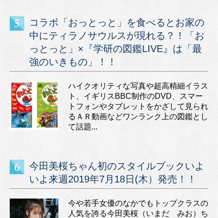
コラボ「おっとっと」を食べるとお家の
中にティラノサウルスが現れる？！「お
っとっと」×『学研の図鑑LIVE』は「最
強のいきもの」！！
ハイクオリティな写真や超高精細イラス
ト、イギリスBBC制作のDVD、スマー
トフォンやタブレットをかざして見られ
るＡＲ動画などワンランク上の図鑑とし
て話題...
今田美桜ちゃん初のスタイルブックいよ
いよ来週2019年7月18日(木）発売！！
今や若手女優のなかでもトップクラスの
人気を誇る今田美桜（いまだ みお）ち