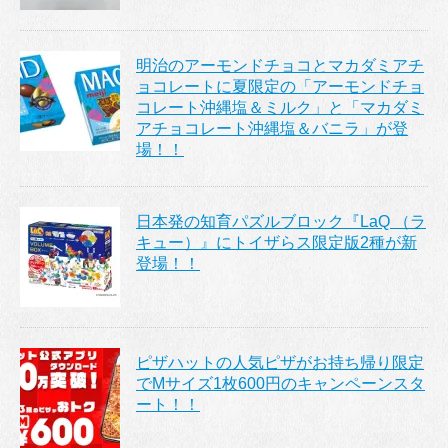
明治のアーモンドチョコとマカダミアチ
ョコレートに夏限定の「アーモンドチョ
コレート沖縄塩＆ミルク」と「マカダミ
アチョコレート沖縄塩＆バニラ」が登
場！！
日本発の知育パズルブロック『LaQ （ラ
キュー）』にトイザらス限定版2種が新
登場！！
ピザハットの人気ピザがお持ち帰り限定
でMサイズ1枚600円のキャンペーンスタ
ート！！