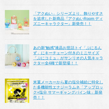
「アクぬい」シリーズより、飾りやすさ
を追求した新商品『アクぬいRoom ディ
ズニーキャラクター』新発売！！
あの新“触感”液晶お世話トイ「ぷにるん
ず」にキーチェーン付きのミニサイズ
「ぷにコミュ」がサンリオの人気キャラ
クター全4種で新登場！！
米菓メーカーから夏の塩分補給に特化し
た多機能性エナジーラムネ「アップロッ
ク+塩分 サマーギャングパイン味」新発
売！！