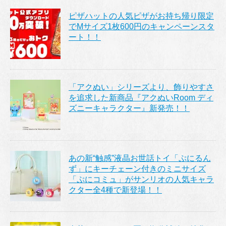
ピザハットの人気ピザがお持ち帰り限定
でMサイズ1枚600円のキャンペーンスタ
ート！！
「アクぬい」シリーズより、飾りやすさ
を追求した新商品『アクぬいRoom ディ
ズニーキャラクター』新発売！！
あの新“触感”液晶お世話トイ「ぷにるん
ず」にキーチェーン付きのミニサイズ
「ぷにコミュ」がサンリオの人気キャラ
クター全4種で新登場！！