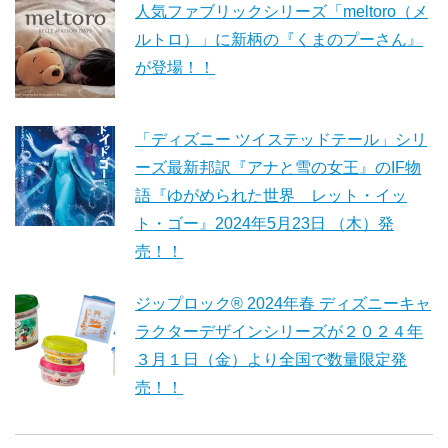
人気ファブリックシリーズ「meltoro（メ
ルトロ）」に新柄の『くまのプーさん』
が登場！！
「ディズニー ツイステッドテール」シリ
ーズ最新邦訳『アナと雪の女王』のIF物
語『ゆがめられた世界 レット・イッ
ト・ゴー』2024年5月23日 （木）発
売！！
ジップロック® 2024年春 ディズニーキャ
ラクターデザインシリーズが２０２４年
３月１日（金）より全国で数量限定発
売！！