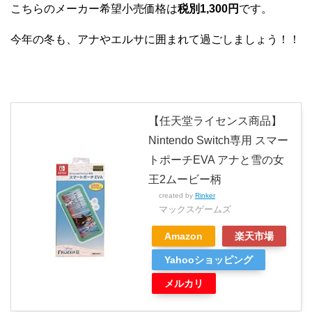
こちらのメーカー希望小売価格は
税別1,300円
です。
今年の冬も、アナやエルサに囲まれて過ごしましょう！！
【任天堂ライセンス商品】
Nintendo Switch専用 スマー
トポーチEVA アナと雪の女
王2ムービー柄
created by
Rinker
マックスゲームズ
Amazon
楽天市場
Yahooショッピング
メルカリ