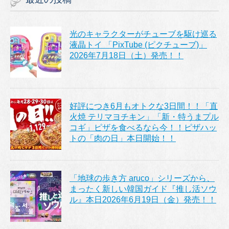
光のキャラクターがチューブを駆け巡る
液晶トイ 「PixTube (ピクチューブ)」
2026年7月18日（土）発売！！
好評につき6月もオトクな3日間！！「直
火焼 テリマヨチキン」「新・特うまプル
コギ」ピザを食べるなら今！！ピザハッ
トの「肉の日」本日開始！！
「地球の歩き方 aruco」シリーズから、
まったく新しい韓国ガイド『推し活ソウ
ル』本日2026年6月19日（金）発売！！