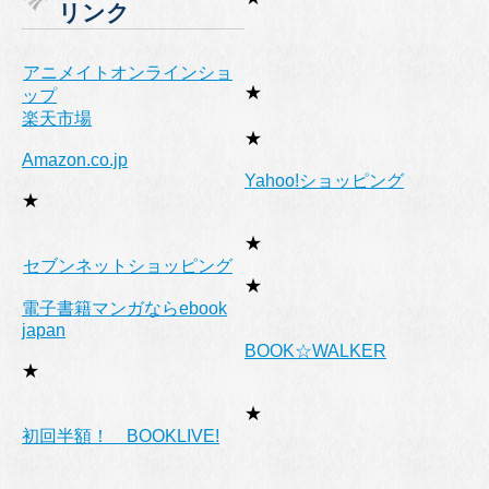
リンク
ー
アニメイトオンラインショ
★
ップ
楽天市場
★
Amazon.co.jp
Yahoo!ショッピング
★
★
セブンネットショッピング
★
電子書籍マンガならebook
japan
BOOK☆WALKER
★
★
初回半額！ BOOKLIVE!