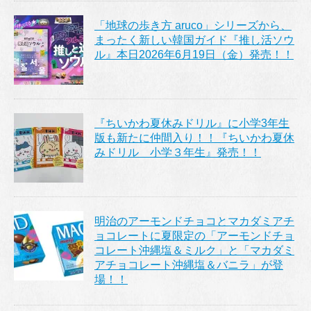
「地球の歩き方 aruco」シリーズから、
まったく新しい韓国ガイド『推し活ソウ
ル』本日2026年6月19日（金）発売！！
『ちいかわ夏休みドリル』に小学3年生
版も新たに仲間入り！！『ちいかわ夏休
みドリル 小学３年生』発売！！
明治のアーモンドチョコとマカダミアチ
ョコレートに夏限定の「アーモンドチョ
コレート沖縄塩＆ミルク」と「マカダミ
アチョコレート沖縄塩＆バニラ」が登
場！！