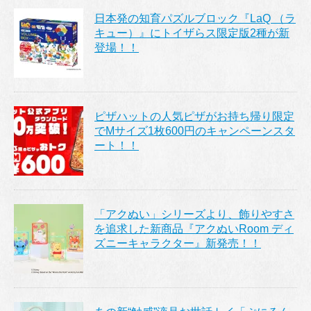
日本発の知育パズルブロック『LaQ （ラ
キュー）』にトイザらス限定版2種が新
登場！！
ピザハットの人気ピザがお持ち帰り限定
でMサイズ1枚600円のキャンペーンスタ
ート！！
「アクぬい」シリーズより、飾りやすさ
を追求した新商品『アクぬいRoom ディ
ズニーキャラクター』新発売！！