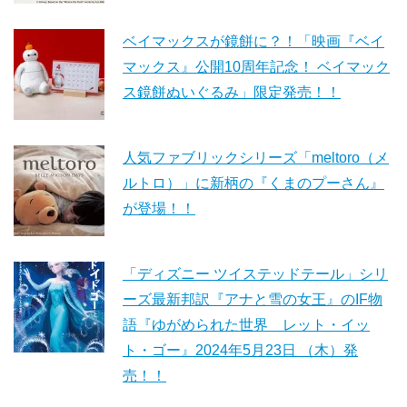
ベイマックスが鏡餅に？！「映画『ベイ
マックス』公開10周年記念！ ベイマック
ス鏡餅ぬいぐるみ」限定発売！！
人気ファブリックシリーズ「meltoro（メ
ルトロ）」に新柄の『くまのプーさん』
が登場！！
「ディズニー ツイステッドテール」シリ
ーズ最新邦訳『アナと雪の女王』のIF物
語『ゆがめられた世界 レット・イッ
ト・ゴー』2024年5月23日 （木）発
売！！