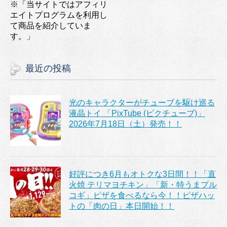
※「当サイトではアフィリ
エイトプログラムを利用し
て商品を紹介していま
す。」
最近の投稿
光のキャラクターがチューブを駆け巡る
液晶トイ 「PixTube (ピクチューブ)」
2026年7月18日（土）発売！！
好評につき6月もオトクな3日間！！「直
火焼 テリマヨチキン」「新・特うまプル
コギ」ピザを食べるなら今！！ピザハッ
トの「肉の日」本日開始！！