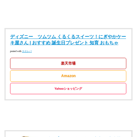
ディズニー ツムツム くるくるスイーツ！にぎやかケー
キ屋さん | おすすめ 誕生日プレゼント 知育 おもちゃ
posted with
カエレバ
楽天市場
Amazon
Yahooショッピング