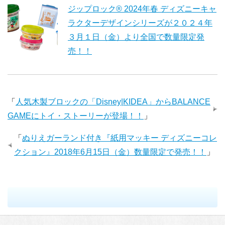
ジップロック® 2024年春 ディズニーキャ
ラクターデザインシリーズが２０２４年
３月１日（金）より全国で数量限定発
売！！
「
人気木製ブロックの「Disney|KIDEA」からBALANCE
GAMEにトイ・ストーリーが登場！！
」
「
ぬりえガーランド付き『紙用マッキー ディズニーコレ
クション』2018年6月15日（金）数量限定で発売！！
」