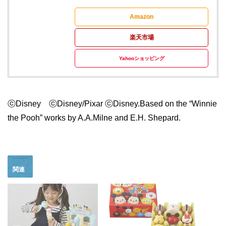
Amazon
楽天市場
Yahooショッピング
ⓒDisney ⓒDisney/Pixar ⓒDisney.Based on the “Winnie
the Pooh” works by A.A.Milne and E.H. Shepard.
関連