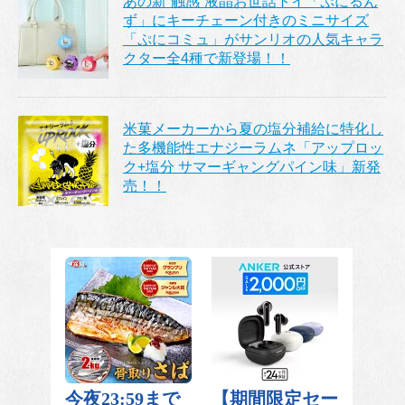
あの新“触感”液晶お世話トイ「ぷにるん
ず」にキーチェーン付きのミニサイズ
「ぷにコミュ」がサンリオの人気キャラ
クター全4種で新登場！！
米菓メーカーから夏の塩分補給に特化し
た多機能性エナジーラムネ「アップロッ
ク+塩分 サマーギャングパイン味」新発
売！！