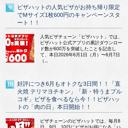
ピザハットの人気ピザがお持ち帰り限定
でMサイズ1枚600円のキャンペーンスタ
ート！！
人気ピザチェーン「ピザハット」では、
ピザハット公式アプリの累計ダウンロー
ド数が600万を突破したことを記念し
て、本日2026年6月1日（月）〜6月7日
（...
好評につき6月もオトクな3日間！！「直
火焼 テリマヨチキン」「新・特うまプル
コギ」ピザを食べるなら今！！ピザハッ
トの「肉の日」本日開始！！
ピザチェーンのピザハットでは、毎月8
日、9日、10日にピザがお得になる「ハ