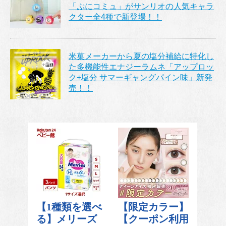
「ぷにコミュ」がサンリオの人気キャラ
クター全4種で新登場！！
米菓メーカーから夏の塩分補給に特化し
た多機能性エナジーラムネ「アップロッ
ク+塩分 サマーギャングパイン味」新発
売！！