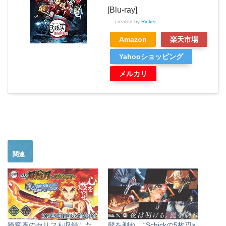
[Blu-ray]
created by
Rinker
Amazon
楽天市場
Yahooショッピング
メルカリ
関連
猗窩座のセリフも収録した
髭を剃れ。“Schickの5枚刃×