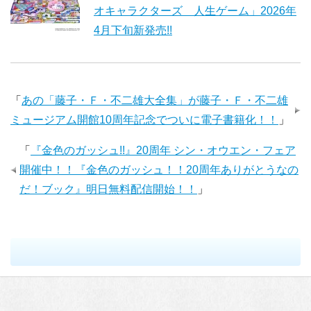
オキャラクターズ 人生ゲーム」2026年
4月下旬新発売!!
「
あの「藤子・Ｆ・不二雄大全集」が藤子・Ｆ・不二雄
ミュージアム開館10周年記念でついに電子書籍化！！
」
「
『金色のガッシュ!!』20周年 シン・オウエン・フェア
開催中！！『金色のガッシュ！！20周年ありがとうなの
だ！ブック』明日無料配信開始！！
」