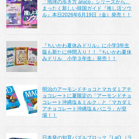
「地球の歩き方 aruco」シリーズから、
まったく新しい韓国ガイド『推し活ソウ
ル』本日2026年6月19日（金）発売！！
『ちいかわ夏休みドリル』に小学3年生
版も新たに仲間入り！！『ちいかわ夏休
みドリル 小学３年生』発売！！
明治のアーモンドチョコとマカダミアチ
ョコレートに夏限定の「アーモンドチョ
コレート沖縄塩＆ミルク」と「マカダミ
アチョコレート沖縄塩＆バニラ」が登
場！！
日本発の知育パズルブロック『LaQ （ラ