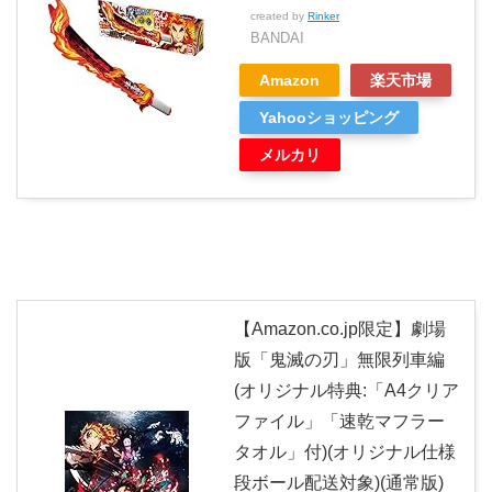
created by
Rinker
BANDAI
Amazon
楽天市場
Yahooショッピング
メルカリ
【Amazon.co.jp限定】劇場
版「鬼滅の刃」無限列車編
(オリジナル特典:「A4クリア
ファイル」「速乾マフラー
タオル」付)(オリジナル仕様
段ボール配送対象)(通常版)