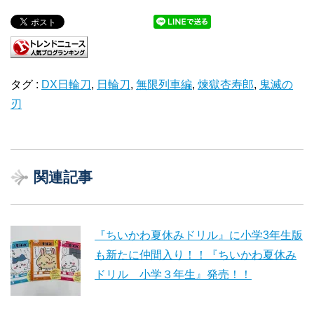
タグ :
DX日輪刀
,
日輪刀
,
無限列車編
,
煉獄杏寿郎
,
鬼滅の
刃
関連記事
『ちいかわ夏休みドリル』に小学3年生版
も新たに仲間入り！！『ちいかわ夏休み
ドリル 小学３年生』発売！！