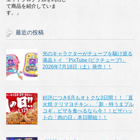
て商品を紹介していま
す。」
最近の投稿
光のキャラクターがチューブを駆け巡る
液晶トイ 「PixTube (ピクチューブ)」
2026年7月18日（土）発売！！
好評につき6月もオトクな3日間！！「直
火焼 テリマヨチキン」「新・特うまプル
コギ」ピザを食べるなら今！！ピザハッ
トの「肉の日」本日開始！！