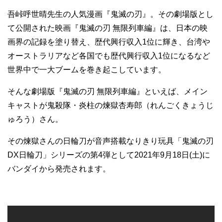
吾峠呼世晴先生の人気漫画『鬼滅の刃』。その劇場版とし
て公開された映画『鬼滅の刃 無限列車編』は、日本の映
画界の記録を塗り替え、歴代興行収入1位に輝き、台湾や
オーストラリアなど各国でも歴代興行収入1位になるなど
世界中で一大ブームを巻き起こしています。
そんな劇場版『鬼滅の刃 無限列車編』といえば、メイン
キャストが鬼殺隊・炎柱の煉獄杏寿郎（れんごくきょうじ
ゅろう）さん。
その煉獄さんの日輪刀が音声搭載なりきり玩具「鬼滅の刃
DX日輪刀」シリーズの第4弾として2021年9月18日(土)に
バンダイから発売されます。