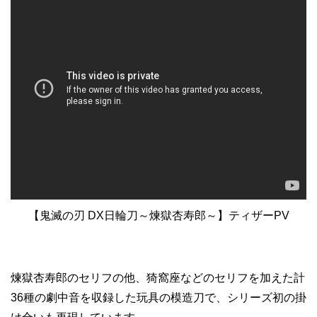
【鬼滅の刃 DX日輪刀～煉獄杏寿郎～】ティザーPV
煉獄杏寿郎のセリフの他、猗窩座などのセリフを加えた計
36種の劇中音を収録した玩具の模造刀で、シリーズ初の掛