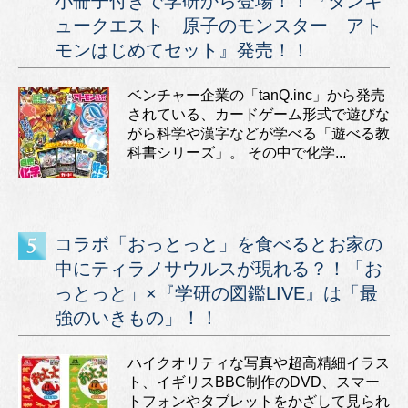
小冊子付きで学研から登場！！『タンキ
ュークエスト 原子のモンスター アト
モンはじめてセット』発売！！
ベンチャー企業の「tanQ.inc」から発売
されている、カードゲーム形式で遊びな
がら科学や漢字などが学べる「遊べる教
科書シリーズ」。 その中で化学...
コラボ「おっとっと」を食べるとお家の
中にティラノサウルスが現れる？！「お
っとっと」×『学研の図鑑LIVE』は「最
強のいきもの」！！
ハイクオリティな写真や超高精細イラス
ト、イギリスBBC制作のDVD、スマー
トフォンやタブレットをかざして見られ