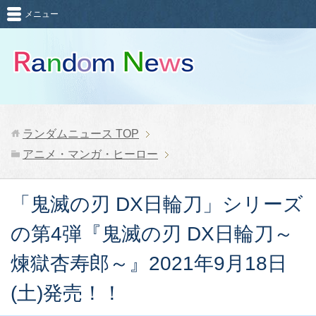
メニュー
ランダムニュース
TOP
アニメ・マンガ・ヒーロー
「鬼滅の刃 DX日輪刀」シリーズ
の第4弾『鬼滅の刃 DX日輪刀～
煉獄杏寿郎～』2021年9月18日
(土)発売！！