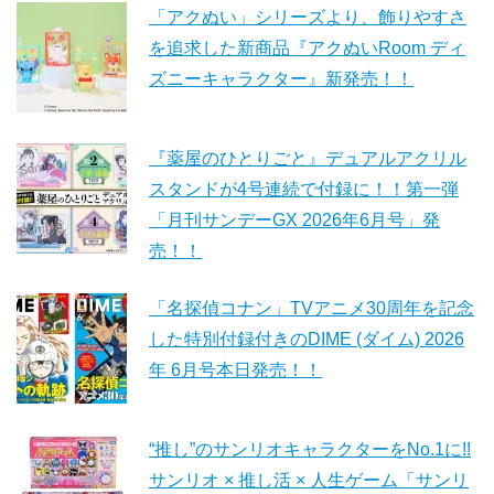
「アクぬい」シリーズより、飾りやすさ
を追求した新商品『アクぬいRoom ディ
ズニーキャラクター』新発売！！
『薬屋のひとりごと』デュアルアクリル
スタンドが4号連続で付録に！！第一弾
「月刊サンデーGX 2026年6月号」発
売！！
「名探偵コナン」TVアニメ30周年を記念
した特別付録付きのDIME (ダイム) 2026
年 6月号本日発売！！
“推し”のサンリオキャラクターをNo.1に!!
サンリオ × 推し活 × 人生ゲーム「サンリ