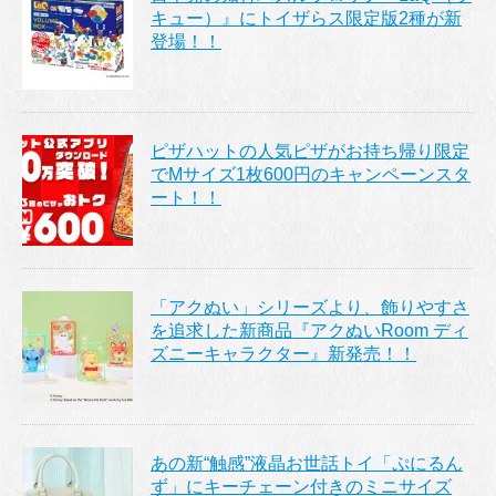
キュー）』にトイザらス限定版2種が新
登場！！
ピザハットの人気ピザがお持ち帰り限定
でMサイズ1枚600円のキャンペーンスタ
ート！！
「アクぬい」シリーズより、飾りやすさ
を追求した新商品『アクぬいRoom ディ
ズニーキャラクター』新発売！！
あの新“触感”液晶お世話トイ「ぷにるん
ず」にキーチェーン付きのミニサイズ