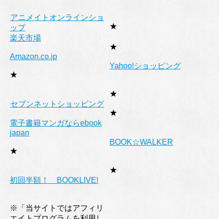
アニメイトオンラインショ
★
ップ
楽天市場
★
Amazon.co.jp
Yahoo!ショッピング
★
★
セブンネットショッピング
★
電子書籍マンガならebook
japan
BOOK☆WALKER
★
★
初回半額！ BOOKLIVE!
※「当サイトではアフィリ
エイトプログラムを利用し