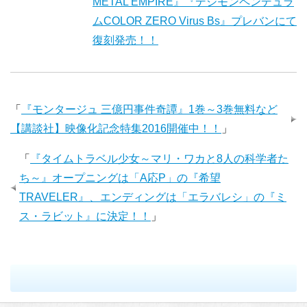
METAL EMPIRE』『デジモンペンデュラ
ムCOLOR ZERO Virus Bs』プレバンにて
復刻発売！！
「
『モンタージュ 三億円事件奇譚』1巻～3巻無料など
【講談社】映像化記念特集2016開催中！！
」
「
『タイムトラベル少女～マリ・ワカと8人の科学者た
ち～』オープニングは「A応P」の『希望
TRAVELER』、エンディングは「エラバレシ」の『ミ
ス・ラビット』に決定！！
」