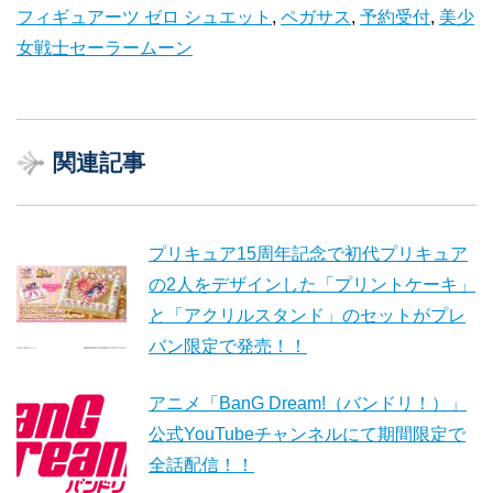
フィギュアーツ ゼロ シュエット
,
ペガサス
,
予約受付
,
美少
女戦士セーラームーン
関連記事
プリキュア15周年記念で初代プリキュア
の2人をデザインした「プリントケーキ」
と「アクリルスタンド」のセットがプレ
バン限定で発売！！
アニメ「BanG Dream!（バンドリ！）」
公式YouTubeチャンネルにて期間限定で
全話配信！！