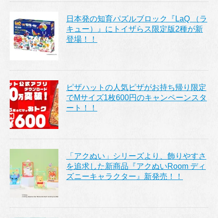
日本発の知育パズルブロック『LaQ （ラ
キュー）』にトイザらス限定版2種が新
登場！！
ピザハットの人気ピザがお持ち帰り限定
でMサイズ1枚600円のキャンペーンスタ
ート！！
「アクぬい」シリーズより、飾りやすさ
を追求した新商品『アクぬいRoom ディ
ズニーキャラクター』新発売！！