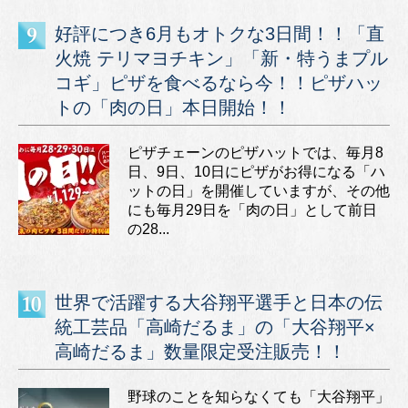
好評につき6月もオトクな3日間！！「直
火焼 テリマヨチキン」「新・特うまプル
コギ」ピザを食べるなら今！！ピザハッ
トの「肉の日」本日開始！！
ピザチェーンのピザハットでは、毎月8
日、9日、10日にピザがお得になる「ハ
ットの日」を開催していますが、その他
にも毎月29日を「肉の日」として前日
の28...
世界で活躍する大谷翔平選手と日本の伝
統工芸品「高崎だるま」の「大谷翔平×
高崎だるま」数量限定受注販売！！
野球のことを知らなくても「大谷翔平」