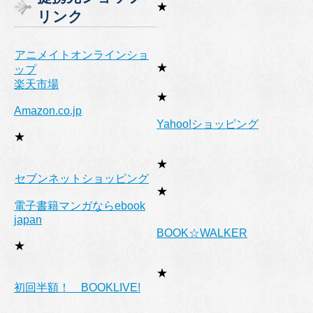
リ
★
リンク
ー
アニメイトオンラインショ
★
ップ
楽天市場
★
Amazon.co.jp
Yahoo!ショッピング
★
★
セブンネットショッピング
★
電子書籍マンガならebook
japan
BOOK☆WALKER
★
★
初回半額！ BOOKLIVE!