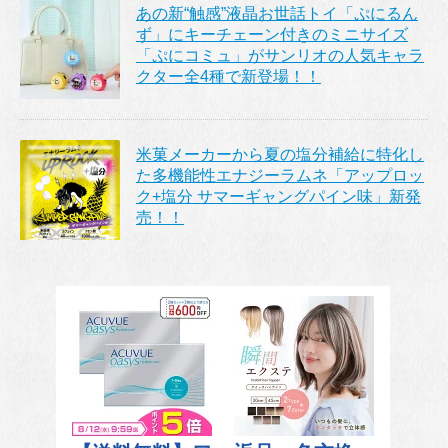
あの新“触感”液晶お世話トイ「ぷにるん
ず」にキーチェーン付きのミニサイズ
「ぷにコミュ」がサンリオの人気キャラ
クター全4種で新登場！！
米菓メーカーから夏の塩分補給に特化し
た多機能性エナジーラムネ「アップロッ
ク+塩分 サマーギャングパイン味」新発
売！！