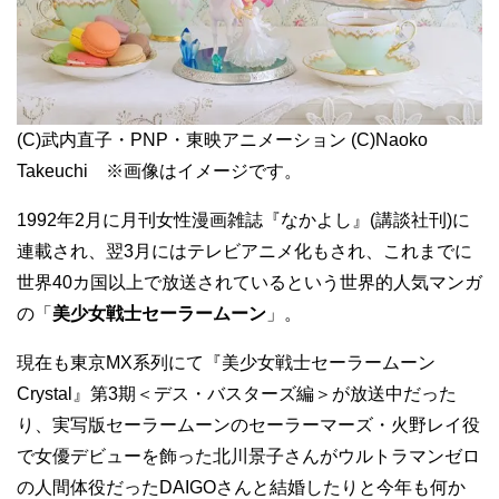
(C)武内直子・PNP・東映アニメーション (C)Naoko
Takeuchi ※画像はイメージです。
1992年2月に月刊女性漫画雑誌『なかよし』(講談社刊)に
連載され、翌3月にはテレビアニメ化もされ、これまでに
世界40カ国以上で放送されているという世界的人気マンガ
の「
美少女戦士セーラームーン
」。
現在も東京MX系列にて『美少女戦士セーラームーン
Crystal』第3期＜デス・バスターズ編＞が放送中だった
り、実写版セーラームーンのセーラーマーズ・火野レイ役
で女優デビューを飾った北川景子さんがウルトラマンゼロ
の人間体役だったDAIGOさんと結婚したりと今年も何か