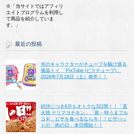
※「当サイトではアフィリ
エイトプログラムを利用し
て商品を紹介していま
す。」
最近の投稿
光のキャラクターがチューブを駆け巡る
液晶トイ 「PixTube (ピクチューブ)」
2026年7月18日（土）発売！！
好評につき6月もオトクな3日間！！「直
火焼 テリマヨチキン」「新・特うまプル
コギ」ピザを食べるなら今！！ピザハッ
トの「肉の日」本日開始！！