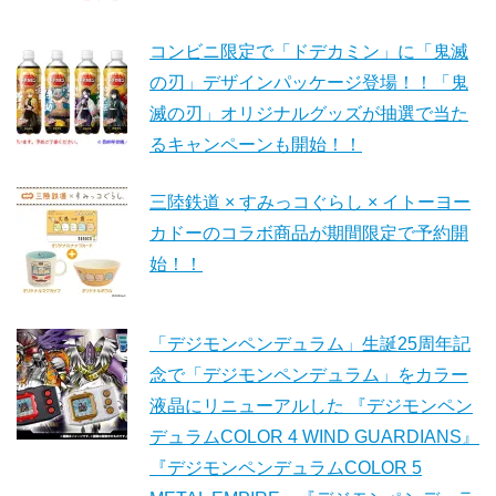
コンビニ限定で「ドデカミン」に「鬼滅
の刃」デザインパッケージ登場！！「鬼
滅の刃」オリジナルグッズが抽選で当た
るキャンペーンも開始！！
三陸鉄道 × すみっコぐらし × イトーヨー
カドーのコラボ商品が期間限定で予約開
始！！
「デジモンペンデュラム」生誕25周年記
念で「デジモンペンデュラム」をカラー
液晶にリニューアルした 『デジモンペン
デュラムCOLOR 4 WIND GUARDIANS』
『デジモンペンデュラムCOLOR 5