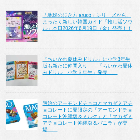
「地球の歩き方 aruco」シリーズから、
まったく新しい韓国ガイド『推し活ソウ
ル』本日2026年6月19日（金）発売！！
『ちいかわ夏休みドリル』に小学3年生
版も新たに仲間入り！！『ちいかわ夏休
みドリル 小学３年生』発売！！
明治のアーモンドチョコとマカダミアチ
ョコレートに夏限定の「アーモンドチョ
コレート沖縄塩＆ミルク」と「マカダミ
アチョコレート沖縄塩＆バニラ」が登
場！！