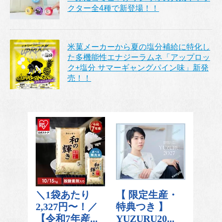
クター全4種で新登場！！
米菓メーカーから夏の塩分補給に特化し
た多機能性エナジーラムネ「アップロッ
ク+塩分 サマーギャングパイン味」新発
売！！