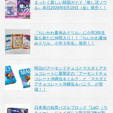
まったく新しい韓国ガイド『推し活ソウ
ル』本日2026年6月19日（金）発売！！
『ちいかわ夏休みドリル』に小学3年生
版も新たに仲間入り！！『ちいかわ夏休
みドリル 小学３年生』発売！！
明治のアーモンドチョコとマカダミアチ
ョコレートに夏限定の「アーモンドチョ
コレート沖縄塩＆ミルク」と「マカダミ
アチョコレート沖縄塩＆バニラ」が登
場！！
日本発の知育パズルブロック『LaQ （ラ
キュー）』にトイザらス限定版2種が新