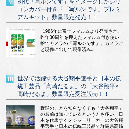
初代「写ルンです」をイメージしたシリ
コンカバー付き『「写ルンです」プレミ
アムキット』数量限定発売！！
1986年に富士フィルムより発売され、
昨年30周年を迎えたフィルム付き使い
捨てカメラの「写ルンです」。カメラご
と現像に出して現像済み...
世界で活躍する大谷翔平選手と日本の伝
統工芸品「高崎だるま」の「大谷翔平×
高崎だるま」数量限定受注販売！！
野球のことを知らなくても「大谷翔平」
の名前は知っているという方も多い、日
本を代表するメジャーリーガーの大谷翔
平選手と日本の伝統工芸品で群馬県高崎