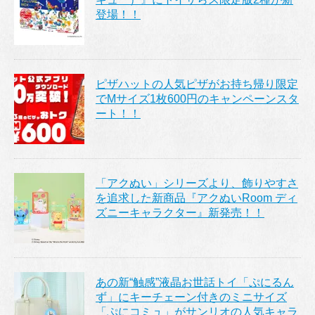
登場！！
ピザハットの人気ピザがお持ち帰り限定
でMサイズ1枚600円のキャンペーンスタ
ート！！
「アクぬい」シリーズより、飾りやすさ
を追求した新商品『アクぬいRoom ディ
ズニーキャラクター』新発売！！
あの新“触感”液晶お世話トイ「ぷにるん
ず」にキーチェーン付きのミニサイズ
「ぷにコミュ」がサンリオの人気キャラ