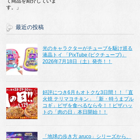
て商品を紹介していま
す。」
最近の投稿
光のキャラクターがチューブを駆け巡る
液晶トイ 「PixTube (ピクチューブ)」
2026年7月18日（土）発売！！
好評につき6月もオトクな3日間！！「直
火焼 テリマヨチキン」「新・特うまプル
コギ」ピザを食べるなら今！！ピザハッ
トの「肉の日」本日開始！！
「地球の歩き方 aruco」シリーズから、