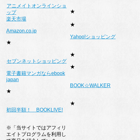
アニメイトオンラインショ
★
ップ
楽天市場
★
Amazon.co.jp
Yahoo!ショッピング
★
★
セブンネットショッピング
★
電子書籍マンガならebook
japan
BOOK☆WALKER
★
★
初回半額！ BOOKLIVE!
※「当サイトではアフィリ
エイトプログラムを利用し