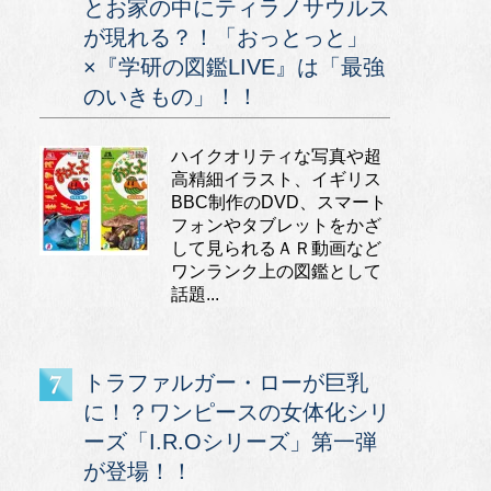
とお家の中にティラノサウルス
が現れる？！「おっとっと」
×『学研の図鑑LIVE』は「最強
のいきもの」！！
ハイクオリティな写真や超
高精細イラスト、イギリス
BBC制作のDVD、スマート
フォンやタブレットをかざ
して見られるＡＲ動画など
ワンランク上の図鑑として
話題...
トラファルガー・ローが巨乳
に！？ワンピースの女体化シリ
ーズ「I.R.Oシリーズ」第一弾
が登場！！