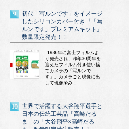
初代「写ルンです」をイメージ
したシリコンカバー付き『「写
ルンです」プレミアムキット』
数量限定発売！！
1986年に富士フィルムよ
り発売され、昨年30周年を
迎えたフィルム付き使い捨
てカメラの「写ルンで
す」。カメラごと現像に出
して現像済み...
世界で活躍する大谷翔平選手と
日本の伝統工芸品「高崎だる
ま」の「大谷翔平×高崎だる