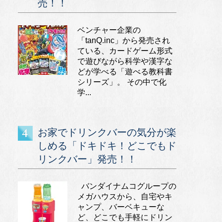
売！！
ベンチャー企業の
「tanQ.inc」から発売され
ている、カードゲーム形式
で遊びながら科学や漢字な
どが学べる「遊べる教科書
シリーズ」。 その中で化
学...
お家でドリンクバーの気分が楽
しめる「ドキドキ！どこでもド
リンクバー」発売！！
バンダイナムコグループの
メガハウスから、自宅やキ
ャンプ、バーベキューな
ど、どこでも手軽にドリン