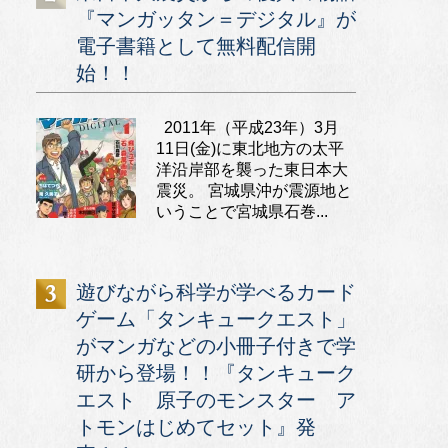
『マンガッタン＝デジタル』が
電子書籍として無料配信開
始！！
2011年（平成23年）3月
11日(金)に東北地方の太平
洋沿岸部を襲った東日本大
震災。 宮城県沖が震源地と
いうことで宮城県石巻...
遊びながら科学が学べるカード
ゲーム「タンキュークエスト」
がマンガなどの小冊子付きで学
研から登場！！『タンキューク
エスト 原子のモンスター ア
トモンはじめてセット』発