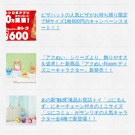
ピザハットの人気ピザがお持ち帰り限定
でMサイズ1枚600円のキャンペーンスタ
ート！！
「アクぬい」シリーズより、飾りやすさ
を追求した新商品『アクぬいRoom ディ
ズニーキャラクター』新発売！！
あの新“触感”液晶お世話トイ「ぷにるん
ず」にキーチェーン付きのミニサイズ
「ぷにコミュ」がサンリオの人気キャラ
クター全4種で新登場！！