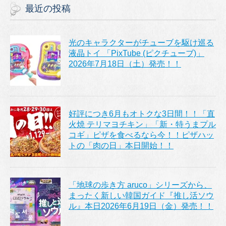
最近の投稿
光のキャラクターがチューブを駆け巡る
液晶トイ 「PixTube (ピクチューブ)」
2026年7月18日（土）発売！！
好評につき6月もオトクな3日間！！「直
火焼 テリマヨチキン」「新・特うまプル
コギ」ピザを食べるなら今！！ピザハッ
トの「肉の日」本日開始！！
「地球の歩き方 aruco」シリーズから、
まったく新しい韓国ガイド『推し活ソウ
ル』本日2026年6月19日（金）発売！！