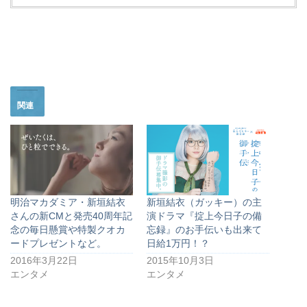
関連
明治マカダミア・新垣結衣
新垣結衣（ガッキー）の主
さんの新CMと発売40周年記
演ドラマ『掟上今日子の備
念の毎日懸賞や特製クオカ
忘録』のお手伝いも出来て
ードプレゼントなど。
日給1万円！？
2016年3月22日
2015年10月3日
エンタメ
エンタメ