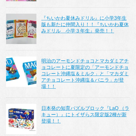
『ちいかわ夏休みドリル』に小学3年生
版も新たに仲間入り！！『ちいかわ夏休
みドリル 小学３年生』発売！！
明治のアーモンドチョコとマカダミアチ
ョコレートに夏限定の「アーモンドチョ
コレート沖縄塩＆ミルク」と「マカダミ
アチョコレート沖縄塩＆バニラ」が登
場！！
日本発の知育パズルブロック『LaQ （ラ
キュー）』にトイザらス限定版2種が新
登場！！