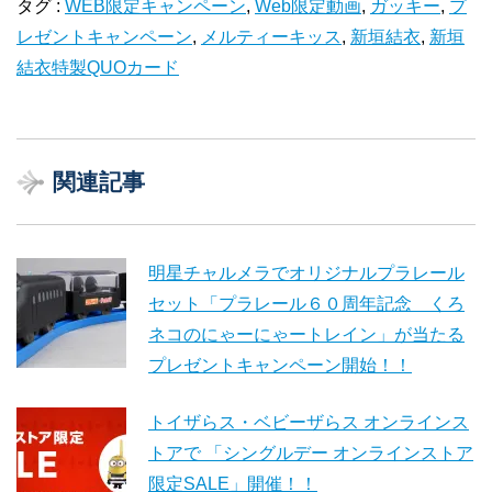
タグ :
WEB限定キャンペーン
,
Web限定動画
,
ガッキー
,
プ
レゼントキャンペーン
,
メルティーキッス
,
新垣結衣
,
新垣
結衣特製QUOカード
関連記事
明星チャルメラでオリジナルプラレール
セット「プラレール６０周年記念 くろ
ネコのにゃーにゃートレイン」が当たる
プレゼントキャンペーン開始！！
トイザらス・ベビーザらス オンラインス
トアで 「シングルデー オンラインストア
限定SALE」開催！！