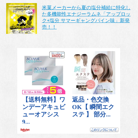
米菓メーカーから夏の塩分補給に特化し
た多機能性エナジーラムネ「アップロッ
ク+塩分 サマーギャングパイン味」新発
売！！