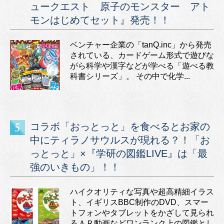
ュークエスト 原子のモンスター アト
モンはじめてセット』発売！！
ベンチャー企業の「tanQ.inc」から発売
されている、カードゲーム形式で遊びな
がら科学や漢字などが学べる「遊べる教
科書シリーズ」。 その中で化学...
コラボ「おっとっと」を食べるとお家の
中にティラノサウルスが現れる？！「お
っとっと」×『学研の図鑑LIVE』は「最
強のいきもの」！！
ハイクオリティな写真や超高精細イラス
ト、イギリスBBC制作のDVD、スマー
トフォンやタブレットをかざして見られ
るＡＲ動画などワンランク上の図鑑とし