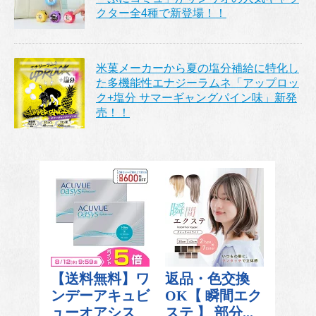
クター全4種で新登場！！
米菓メーカーから夏の塩分補給に特化し
た多機能性エナジーラムネ「アップロッ
ク+塩分 サマーギャングパイン味」新発
売！！