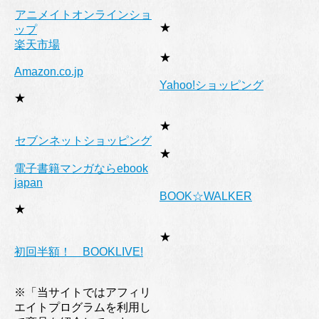
アニメイトオンラインショ
★
ップ
楽天市場
★
Amazon.co.jp
Yahoo!ショッピング
★
★
セブンネットショッピング
★
電子書籍マンガならebook
japan
BOOK☆WALKER
★
★
初回半額！ BOOKLIVE!
※「当サイトではアフィリ
エイトプログラムを利用し