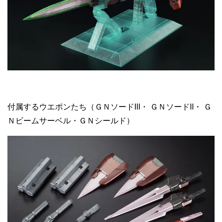
付属するウエポンたち（ＧＮソードIII・ ＧＮソードII・ Ｇ
Ｎビームサーベル・ＧＮシールド）