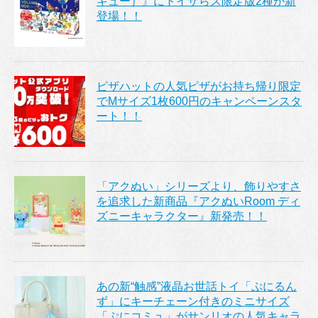
キュー）』にトイザらス限定版2種が新
登場！！
ピザハットの人気ピザがお持ち帰り限定
でMサイズ1枚600円のキャンペーンスタ
ート！！
「アクぬい」シリーズより、飾りやすさ
を追求した新商品『アクぬいRoom ディ
ズニーキャラクター』新発売！！
あの新“触感”液晶お世話トイ「ぷにるん
ず」にキーチェーン付きのミニサイズ
「ぷにコミュ」がサンリオの人気キャラ