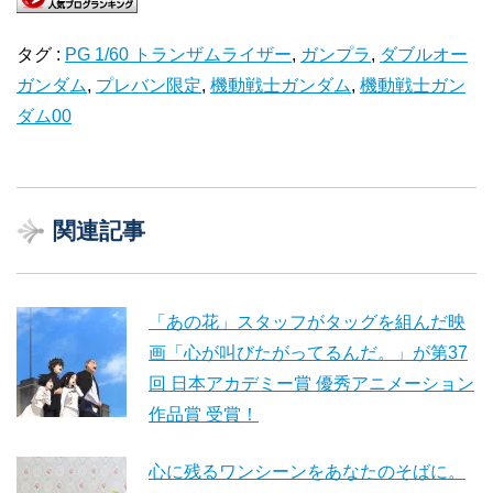
タグ :
PG 1/60 トランザムライザー
,
ガンプラ
,
ダブルオー
ガンダム
,
プレバン限定
,
機動戦士ガンダム
,
機動戦士ガン
ダム00
関連記事
「あの花」スタッフがタッグを組んだ映
画「心が叫びたがってるんだ。」が第37
回 日本アカデミー賞 優秀アニメーション
作品賞 受賞！
心に残るワンシーンをあなたのそばに。