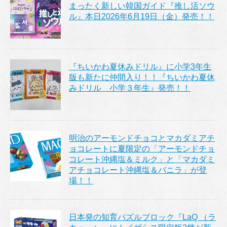
まったく新しい韓国ガイド『推し活ソウ
ル』本日2026年6月19日（金）発売！！
『ちいかわ夏休みドリル』に小学3年生
版も新たに仲間入り！！『ちいかわ夏休
みドリル 小学３年生』発売！！
明治のアーモンドチョコとマカダミアチ
ョコレートに夏限定の「アーモンドチョ
コレート沖縄塩＆ミルク」と「マカダミ
アチョコレート沖縄塩＆バニラ」が登
場！！
日本発の知育パズルブロック『LaQ （ラ