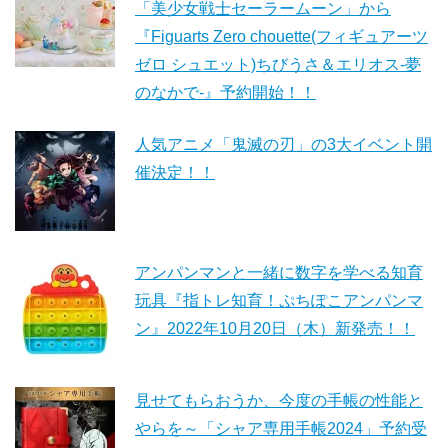
「美少女戦士セーラームーン」から
『Figuarts Zero chouette(フィギュアーツ
ゼロ シュエット)ちびうさ＆エリオス-夢
のなかで-』予約開始！！
人気アニメ「鬼滅の刃」の3大イベント開
催決定！！
アンパンマンと一緒に数字を学べる知育
玩具『指トレ知育！ぷちぽこアンパンマ
ン』2022年10月20日（木）新発売！！
見せてもらおうか、今度の手帳の性能と
やらを～「シャア専用手帳2024」予約受