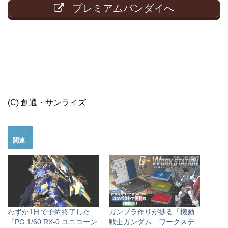
プレミアムバンダイへ
(C) 創通・サンライズ
関連
わずか1日で予約終了した
ガンプラ作りが捗る「機動
『PG 1/60 RX-0 ユニコーン
戦士ガンダム ワークステ