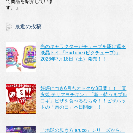
て商品を紹介していま
す。」
最近の投稿
光のキャラクターがチューブを駆け巡る
液晶トイ 「PixTube (ピクチューブ)」
2026年7月18日（土）発売！！
好評につき6月もオトクな3日間！！「直
火焼 テリマヨチキン」「新・特うまプル
コギ」ピザを食べるなら今！！ピザハッ
トの「肉の日」本日開始！！
「地球の歩き方 aruco」シリーズから、