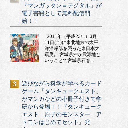
『マンガッタン＝デジタル』が
電子書籍として無料配信開
始！！
2011年（平成23年）3月
11日(金)に東北地方の太平
洋沿岸部を襲った東日本大
震災。 宮城県沖が震源地と
いうことで宮城県石巻...
遊びながら科学が学べるカード
ゲーム「タンキュークエスト」
がマンガなどの小冊子付きで学
研から登場！！『タンキューク
エスト 原子のモンスター ア
トモンはじめてセット』発