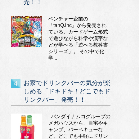
売！！
ベンチャー企業の
「tanQ.inc」から発売され
ている、カードゲーム形式
で遊びながら科学や漢字な
どが学べる「遊べる教科書
シリーズ」。 その中で化
学...
お家でドリンクバーの気分が楽
しめる「ドキドキ！どこでもド
リンクバー」発売！！
バンダイナムコグループの
メガハウスから、自宅やキ
ャンプ、バーベキューな
ど、どこでも手軽にドリン