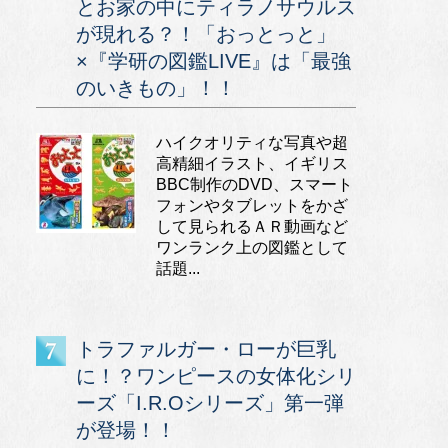
とお家の中にティラノサウルス
が現れる？！「おっとっと」
×『学研の図鑑LIVE』は「最強
のいきもの」！！
ハイクオリティな写真や超
高精細イラスト、イギリス
BBC制作のDVD、スマート
フォンやタブレットをかざ
して見られるＡＲ動画など
ワンランク上の図鑑として
話題...
トラファルガー・ローが巨乳
に！？ワンピースの女体化シリ
ーズ「I.R.Oシリーズ」第一弾
が登場！！