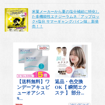
米菓メーカーから夏の塩分補給に特化し
た多機能性エナジーラムネ「アップロッ
ク+塩分 サマーギャングパイン味」新発
売！！