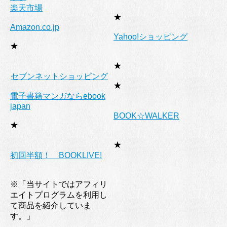
楽天市場
★
Amazon.co.jp
Yahoo!ショッピング
★
★
セブンネットショッピング
★
電子書籍マンガならebook
japan
BOOK☆WALKER
★
★
初回半額！ BOOKLIVE!
※「当サイトではアフィリ
エイトプログラムを利用し
て商品を紹介していま
す。」