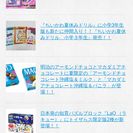
『ちいかわ夏休みドリル』に小学3年生
版も新たに仲間入り！！『ちいかわ夏休
みドリル 小学３年生』発売！！
明治のアーモンドチョコとマカダミアチ
ョコレートに夏限定の「アーモンドチョ
コレート沖縄塩＆ミルク」と「マカダミ
アチョコレート沖縄塩＆バニラ」が登
場！！
日本発の知育パズルブロック『LaQ （ラ
キュー）』にトイザらス限定版2種が新
登場！！