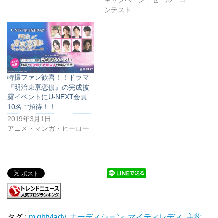
キャンペーン・セール・コ
ンテスト
特撮ファン歓喜！！ドラマ
『明治東亰恋伽』の完成披
露イベントにU-NEXT会員
10名ご招待！！
2019年3月1日
アニメ・マンガ・ヒーロー
タグ :
mightylady
,
オーディション
,
マイティレディ
,
主役
,