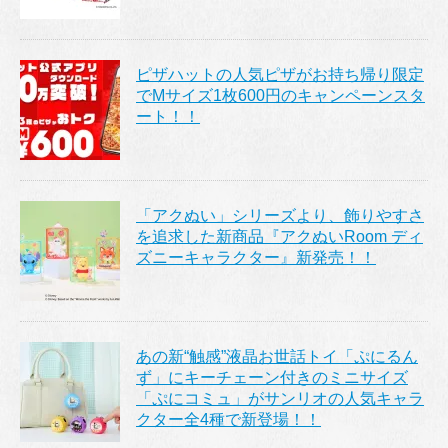
ピザハットの人気ピザがお持ち帰り限定
でMサイズ1枚600円のキャンペーンスタ
ート！！
「アクぬい」シリーズより、飾りやすさ
を追求した新商品『アクぬいRoom ディ
ズニーキャラクター』新発売！！
あの新“触感”液晶お世話トイ「ぷにるん
ず」にキーチェーン付きのミニサイズ
「ぷにコミュ」がサンリオの人気キャラ
クター全4種で新登場！！