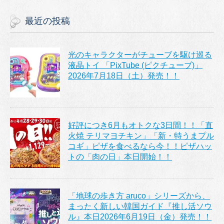
最近の投稿
光のキャラクターがチューブを駆け巡る
液晶トイ 「PixTube (ピクチューブ)」
2026年7月18日（土）発売！！
好評につき6月もオトクな3日間！！「直
火焼 テリマヨチキン」「新・特うまプル
コギ」ピザを食べるなら今！！ピザハッ
トの「肉の日」本日開始！！
「地球の歩き方 aruco」シリーズから、
まったく新しい韓国ガイド『推し活ソウ
ル』本日2026年6月19日（金）発売！！