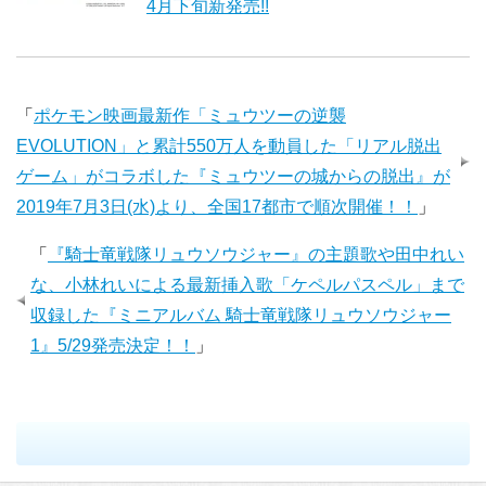
4月下旬新発売!!
「
ポケモン映画最新作「ミュウツーの逆襲
EVOLUTION」と累計550万人を動員した「リアル脱出
ゲーム」がコラボした『ミュウツーの城からの脱出』が
2019年7月3日(水)より、全国17都市で順次開催！！
」
「
『騎士竜戦隊リュウソウジャー』の主題歌や田中れい
な、小林れいによる最新挿入歌「ケペルパスペル」まで
収録した『ミニアルバム 騎士竜戦隊リュウソウジャー
1』5/29発売決定！！
」