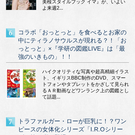
美桜スタイルブック イマ』が、いよい
よ来週2...
コラボ「おっとっと」を食べるとお家の
中にティラノサウルスが現れる？！「お
っとっと」×『学研の図鑑LIVE』は「最
強のいきもの」！！
ハイクオリティな写真や超高精細イラス
ト、イギリスBBC制作のDVD、スマー
トフォンやタブレットをかざして見られ
るＡＲ動画などワンランク上の図鑑とし
て話題...
トラファルガー・ローが巨乳に！？ワン
ピースの女体化シリーズ「I.R.Oシリー