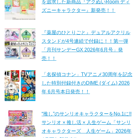
を追求した新商品『アクぬいRoom ディ
ズニーキャラクター』新発売！！
『薬屋のひとりごと』デュアルアクリル
スタンドが4号連続で付録に！！第一弾
「月刊サンデーGX 2026年6月号」発
売！！
「名探偵コナン」TVアニメ30周年を記念
した特別付録付きのDIME (ダイム) 2026
年 6月号本日発売！！
“推し”のサンリオキャラクターをNo.1に!!
サンリオ × 推し活 × 人生ゲーム「サンリ
オキャラクターズ 人生ゲーム」2026年