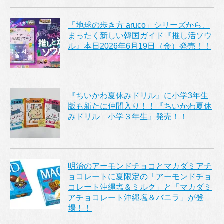
「地球の歩き方 aruco」シリーズから、
まったく新しい韓国ガイド『推し活ソウ
ル』本日2026年6月19日（金）発売！！
『ちいかわ夏休みドリル』に小学3年生
版も新たに仲間入り！！『ちいかわ夏休
みドリル 小学３年生』発売！！
明治のアーモンドチョコとマカダミアチ
ョコレートに夏限定の「アーモンドチョ
コレート沖縄塩＆ミルク」と「マカダミ
アチョコレート沖縄塩＆バニラ」が登
場！！