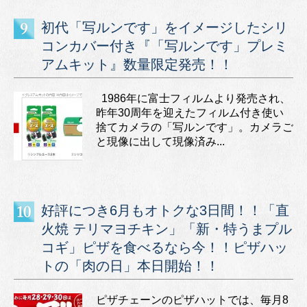
初代「写ルンです」をイメージしたシリ
コンカバー付き『「写ルンです」プレミ
アムキット』数量限定発売！！
1986年に富士フィルムより発売され、
昨年30周年を迎えたフィルム付き使い
捨てカメラの「写ルンです」。カメラご
と現像に出して現像済み...
好評につき6月もオトクな3日間！！「直
火焼 テリマヨチキン」「新・特うまプル
コギ」ピザを食べるなら今！！ピザハッ
トの「肉の日」本日開始！！
ピザチェーンのピザハットでは、毎月8