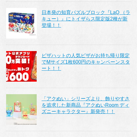
日本発の知育パズルブロック『LaQ （ラ
キュー）』にトイザらス限定版2種が新
登場！！
ピザハットの人気ピザがお持ち帰り限定
でMサイズ1枚600円のキャンペーンスタ
ート！！
「アクぬい」シリーズより、飾りやすさ
を追求した新商品『アクぬいRoom ディ
ズニーキャラクター』新発売！！