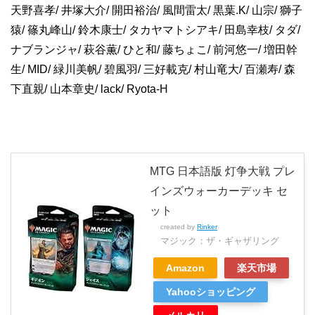
天野喜孝/ 井塚大介/ 開田裕治/ 風間雷太/ 黒葉.K/ 山宗/ 獅子
猿/ 篠丸峰山/ 鈴木康士/ タカヤマトシアキ/ 田島幸枝/ タダ/
ナブランジャ/ 萩谷薫/ ひと和/ 藤ちょこ/ 前河悠一/ 増田幹
生/ MID/ 緑川美帆/ 碧風羽/ 三好載克/ 村山竜大/ 百瀬寿/ 森
下直親/ 山本章史/ lack/ Ryota-H
MTG 日本語版 灯争大戦 プレ
インズウォーカーデッキ セ
ット
created by
Rinker
マジック：ザ・ギャザリング
Amazon
楽天市場
Yahooショッピング