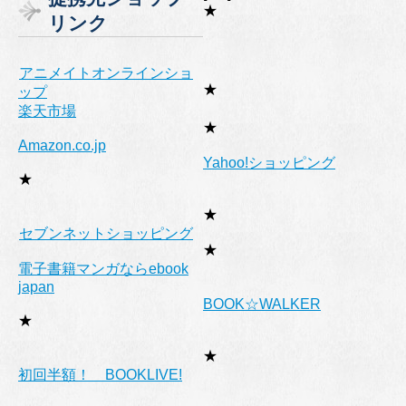
リ
★
リンク
ー
アニメイトオンラインショ
★
ップ
楽天市場
★
Amazon.co.jp
Yahoo!ショッピング
★
★
セブンネットショッピング
★
電子書籍マンガならebook
japan
BOOK☆WALKER
★
★
初回半額！ BOOKLIVE!