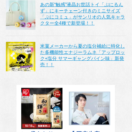
あの新“触感”液晶お世話トイ「ぷにるん
ず」にキーチェーン付きのミニサイズ
「ぷにコミュ」がサンリオの人気キャラ
クター全4種で新登場！！
米菓メーカーから夏の塩分補給に特化し
た多機能性エナジーラムネ「アップロッ
ク+塩分 サマーギャングパイン味」新発
売！！