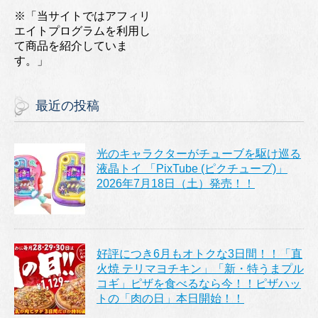
※「当サイトではアフィリ
エイトプログラムを利用し
て商品を紹介していま
す。」
最近の投稿
光のキャラクターがチューブを駆け巡る
液晶トイ 「PixTube (ピクチューブ)」
2026年7月18日（土）発売！！
好評につき6月もオトクな3日間！！「直
火焼 テリマヨチキン」「新・特うまプル
コギ」ピザを食べるなら今！！ピザハッ
トの「肉の日」本日開始！！