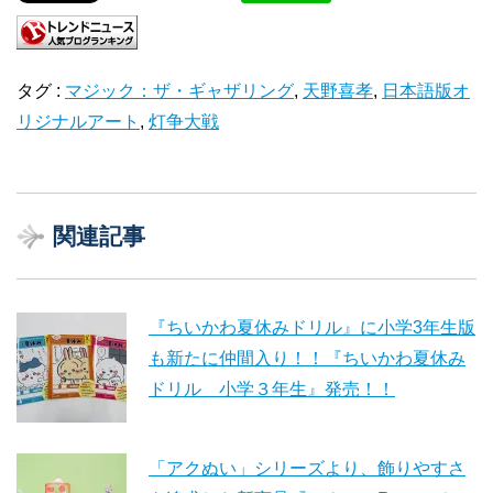
タグ :
マジック：ザ・ギャザリング
,
天野喜孝
,
日本語版オ
リジナルアート
,
灯争大戦
関連記事
『ちいかわ夏休みドリル』に小学3年生版
も新たに仲間入り！！『ちいかわ夏休み
ドリル 小学３年生』発売！！
「アクぬい」シリーズより、飾りやすさ