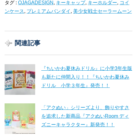
タグ :
OJAGADESIGN
,
キーキャップ
,
キーホルダー
,
コイ
ンケース
,
プレミアムバンダイ
,
美少女戦士セーラームーン
関連記事
『ちいかわ夏休みドリル』に小学3年生版
も新たに仲間入り！！『ちいかわ夏休み
ドリル 小学３年生』発売！！
「アクぬい」シリーズより、飾りやすさ
を追求した新商品『アクぬいRoom ディ
ズニーキャラクター』新発売！！