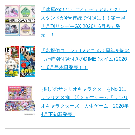
『薬屋のひとりごと』デュアルアクリル
スタンドが4号連続で付録に！！第一弾
「月刊サンデーGX 2026年6月号」発
売！！
「名探偵コナン」TVアニメ30周年を記念
した特別付録付きのDIME (ダイム) 2026
年 6月号本日発売！！
“推し”のサンリオキャラクターをNo.1に!!
サンリオ × 推し活 × 人生ゲーム「サンリ
オキャラクターズ 人生ゲーム」2026年
4月下旬新発売!!