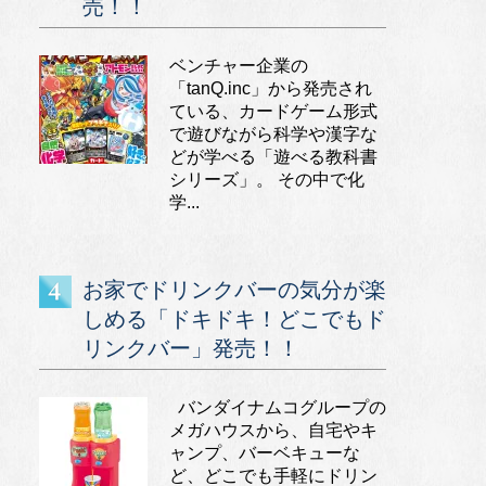
売！！
ベンチャー企業の
「tanQ.inc」から発売され
ている、カードゲーム形式
で遊びながら科学や漢字な
どが学べる「遊べる教科書
シリーズ」。 その中で化
学...
お家でドリンクバーの気分が楽
しめる「ドキドキ！どこでもド
リンクバー」発売！！
バンダイナムコグループの
メガハウスから、自宅やキ
ャンプ、バーベキューな
ど、どこでも手軽にドリン