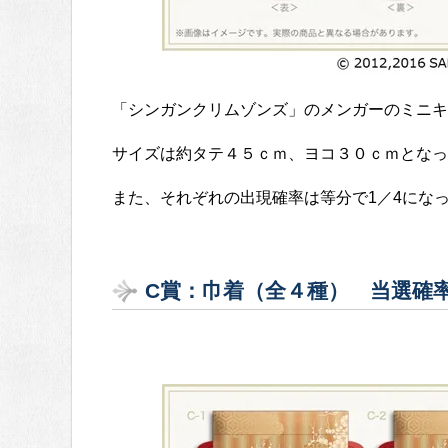
「シンガンクリムゾンズ」のメンガーのミニキ
サイズは約タテ４５ｃｍ、ヨコ３０ｃｍとなっ
また、それぞれの出現確率は等分で1／4にな
C賞：巾着（全４種） 当選確率18