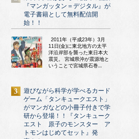
『マンガッタン＝デジタル』が
電子書籍として無料配信開
始！！
2011年（平成23年）3月
11日(金)に東北地方の太平
洋沿岸部を襲った東日本大
震災。 宮城県沖が震源地と
いうことで宮城県石巻...
遊びながら科学が学べるカード
ゲーム「タンキュークエスト」
がマンガなどの小冊子付きで学
研から登場！！『タンキューク
エスト 原子のモンスター ア
トモンはじめてセット』発