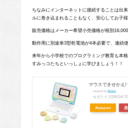
ちなみにインターネットに接続することは出来
ルに巻き込まれることもなく、安心してお子様
販売価格はメーカー希望小売価格が税別16,00
動作用に別途単3型乾電池が4本必要で、連続
来年から小学校でのプログラミング教育も本格
すみっコたちといっしょに学びましょう！！
マウスできせかえ!
created by
Rinker
セガトイズ(SEGA TO
Amazon
楽