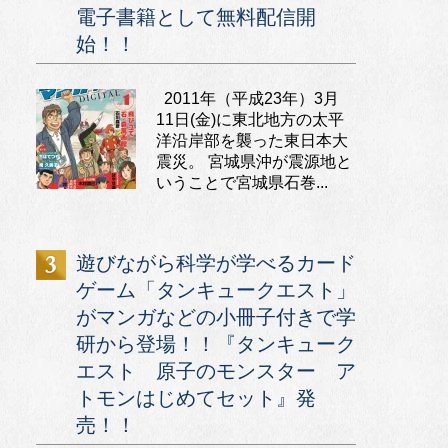
電子書籍として無料配信開
始！！
2011年（平成23年）3月
11日(金)に東北地方の太平
洋沿岸部を襲った東日本大
震災。 宮城県沖が震源地と
いうことで宮城県石巻...
遊びながら科学が学べるカード
ゲーム「タンキュークエスト」
がマンガなどの小冊子付きで学
研から登場！！『タンキューク
エスト 原子のモンスター ア
トモンはじめてセット』発
売！！