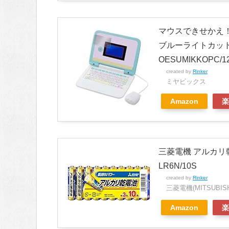
マウスできせかえ！
ブルーライトカット液晶保
OESUMIKKOPC/1
created by
Rinker
ミヤビックス
Amazon
楽
三菱電機 アルカリ乾
LR6N/10S
created by
Rinker
三菱電機(MITSUBISHI
Amazon
楽