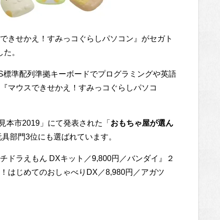
できせかえ！すみっコぐらしパソコン』がセガト
した。
IS標準配列準拠キーボードでプログラミングや英語
『マウスできせかえ！すみっコぐらしパソコ
見本市2019」にて発表された「
おもちゃ屋が選ん
玩具部門3位にも選ばれています。
ドラえもん DXキット／9,800円／バンダイ』２
はじめてのおしゃべりDX／8,980円／アガツ