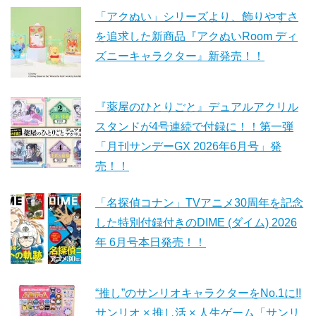
「アクぬい」シリーズより、飾りやすさ
を追求した新商品『アクぬいRoom ディ
ズニーキャラクター』新発売！！
『薬屋のひとりごと』デュアルアクリル
スタンドが4号連続で付録に！！第一弾
「月刊サンデーGX 2026年6月号」発
売！！
「名探偵コナン」TVアニメ30周年を記念
した特別付録付きのDIME (ダイム) 2026
年 6月号本日発売！！
“推し”のサンリオキャラクターをNo.1に!!
サンリオ × 推し活 × 人生ゲーム「サンリ