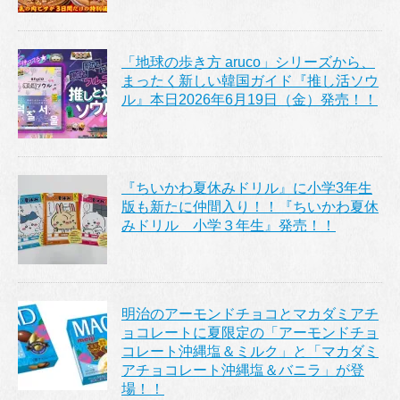
「地球の歩き方 aruco」シリーズから、
まったく新しい韓国ガイド『推し活ソウ
ル』本日2026年6月19日（金）発売！！
『ちいかわ夏休みドリル』に小学3年生
版も新たに仲間入り！！『ちいかわ夏休
みドリル 小学３年生』発売！！
明治のアーモンドチョコとマカダミアチ
ョコレートに夏限定の「アーモンドチョ
コレート沖縄塩＆ミルク」と「マカダミ
アチョコレート沖縄塩＆バニラ」が登
場！！