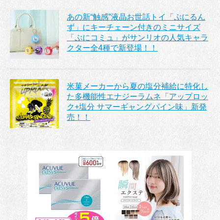
あの新“触感”液晶お世話トイ「ぷにるん
ず」にキーチェーン付きのミニサイズ
「ぷにコミュ」がサンリオの人気キャラ
クター全4種で新登場！！
米菓メーカーから夏の塩分補給に特化し
た多機能性エナジーラムネ「アップロッ
ク+塩分 サマーギャングパイン味」新発
売！！