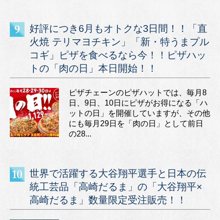
好評につき6月もオトクな3日間！！「直
火焼 テリマヨチキン」「新・特うまプル
コギ」ピザを食べるなら今！！ピザハッ
トの「肉の日」本日開始！！
ピザチェーンのピザハットでは、毎月8
日、9日、10日にピザがお得になる「ハ
ットの日」を開催していますが、その他
にも毎月29日を「肉の日」として前日
の28...
世界で活躍する大谷翔平選手と日本の伝
統工芸品「高崎だるま」の「大谷翔平×
高崎だるま」数量限定受注販売！！