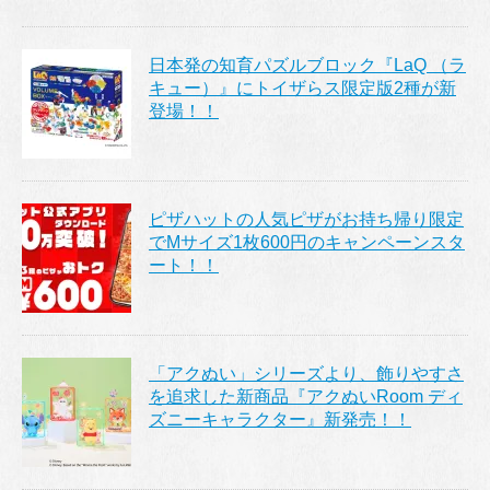
日本発の知育パズルブロック『LaQ （ラ
キュー）』にトイザらス限定版2種が新
登場！！
ピザハットの人気ピザがお持ち帰り限定
でMサイズ1枚600円のキャンペーンスタ
ート！！
「アクぬい」シリーズより、飾りやすさ
を追求した新商品『アクぬいRoom ディ
ズニーキャラクター』新発売！！