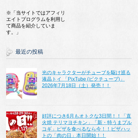
※「当サイトではアフィリ
エイトプログラムを利用し
て商品を紹介していま
す。」
最近の投稿
光のキャラクターがチューブを駆け巡る
液晶トイ 「PixTube (ピクチューブ)」
2026年7月18日（土）発売！！
好評につき6月もオトクな3日間！！「直
火焼 テリマヨチキン」「新・特うまプル
コギ」ピザを食べるなら今！！ピザハッ
トの「肉の日」本日開始！！