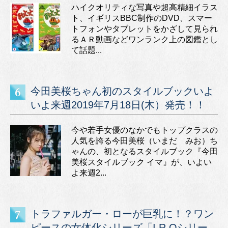
ハイクオリティな写真や超高精細イラス
ト、イギリスBBC制作のDVD、スマー
トフォンやタブレットをかざして見られ
るＡＲ動画などワンランク上の図鑑とし
て話題...
今田美桜ちゃん初のスタイルブックいよ
いよ来週2019年7月18日(木）発売！！
今や若手女優のなかでもトップクラスの
人気を誇る今田美桜（いまだ みお）ち
ゃんの、初となるスタイルブック『今田
美桜スタイルブック イマ』が、いよい
よ来週2...
トラファルガー・ローが巨乳に！？ワン
ピースの女体化シリーズ「I.R.Oシリー