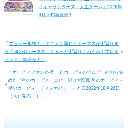
オキャラクターズ 人生ゲーム」2026年
4月下旬新発売!!
「
プラレール初！！アニメと同じくトーマスが宙返りす
る「GOGOトーマス ぐるっと宙返り！わくわくプレイ
ランド」新発売！！
」
「
カービィファン必携！？ カービィの全コピー能力を集
めた『星のカービィ コピー能力大図鑑 星のカービィ～
星のカービィ ディスカバリー』本日2022年10月26日
（水）発売！！
」