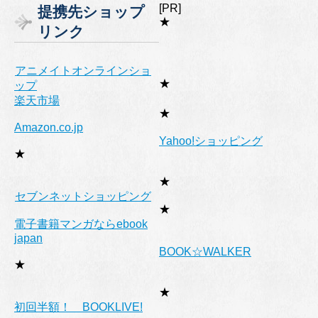
ゴ
[PR]
提携先ショップ
リ
★
リンク
ー
アニメイトオンラインショ
★
ップ
楽天市場
★
Amazon.co.jp
Yahoo!ショッピング
★
★
セブンネットショッピング
★
電子書籍マンガならebook
japan
BOOK☆WALKER
★
★
初回半額！ BOOKLIVE!