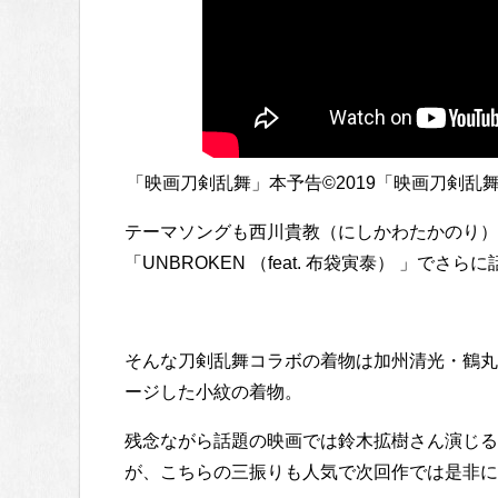
「映画刀剣乱舞」本予告©2019「映画刀剣乱舞」製作委員
テーマソングも西川貴教（にしかわたかのり）
「UNBROKEN （feat. 布袋寅泰） 」でさ
そんな刀剣乱舞コラボの着物は加州清光・鶴丸
ージした小紋の着物。
残念ながら話題の映画では鈴木拡樹さん演じる
が、こちらの三振りも人気で次回作では是非に