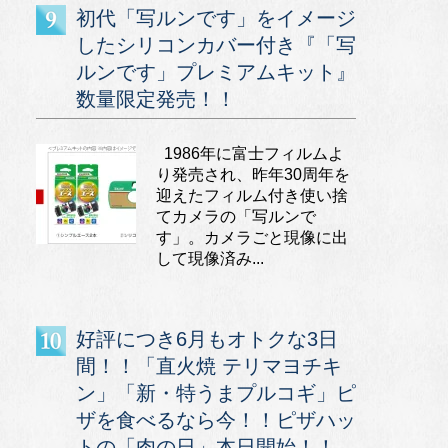
初代「写ルンです」をイメージ
したシリコンカバー付き『「写
ルンです」プレミアムキット』
数量限定発売！！
1986年に富士フィルムよ
り発売され、昨年30周年を
迎えたフィルム付き使い捨
てカメラの「写ルンで
す」。カメラごと現像に出
して現像済み...
好評につき6月もオトクな3日
間！！「直火焼 テリマヨチキ
ン」「新・特うまプルコギ」ピ
ザを食べるなら今！！ピザハッ
トの「肉の日」本日開始！！