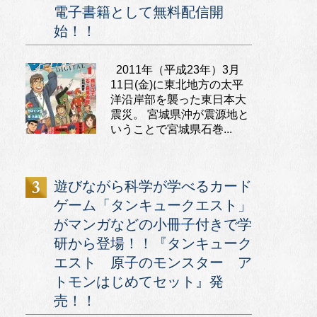
電子書籍として無料配信開
始！！
2011年（平成23年）3月
11日(金)に東北地方の太平
洋沿岸部を襲った東日本大
震災。 宮城県沖が震源地と
いうことで宮城県石巻...
遊びながら科学が学べるカード
ゲーム「タンキュークエスト」
がマンガなどの小冊子付きで学
研から登場！！『タンキューク
エスト 原子のモンスター ア
トモンはじめてセット』発
売！！