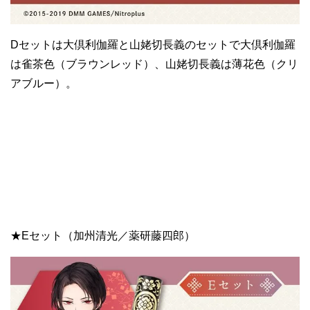
Dセットは大倶利伽羅と山姥切長義のセットで大倶利伽羅
は雀茶色（ブラウンレッド）、山姥切長義は薄花色（クリ
アブルー）。
★Eセット（加州清光／薬研藤四郎）