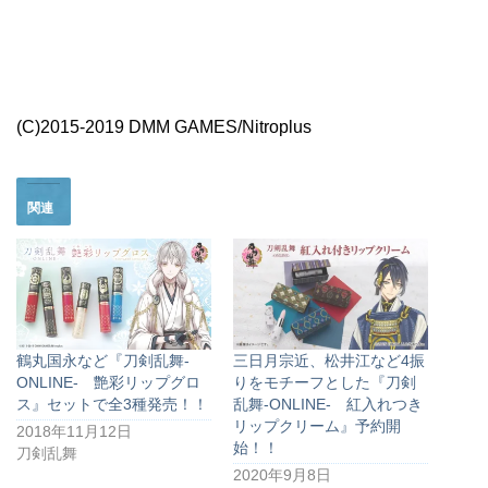
(C)2015-2019 DMM GAMES/Nitroplus
関連
鶴丸国永など『刀剣乱舞-
三日月宗近、松井江など4振
ONLINE- 艶彩リップグロ
りをモチーフとした『刀剣
ス』セットで全3種発売！！
乱舞-ONLINE- 紅入れつき
リップクリーム』予約開
2018年11月12日
始！！
刀剣乱舞
2020年9月8日