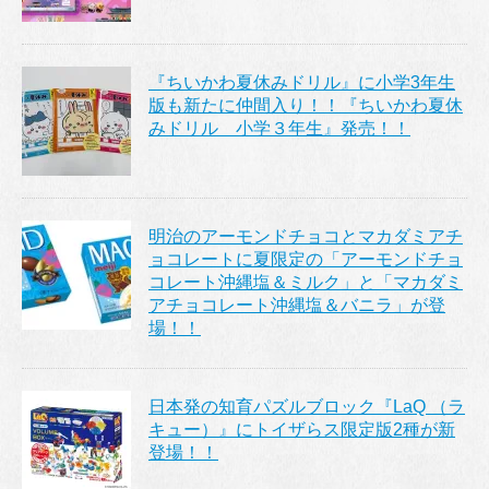
『ちいかわ夏休みドリル』に小学3年生
版も新たに仲間入り！！『ちいかわ夏休
みドリル 小学３年生』発売！！
明治のアーモンドチョコとマカダミアチ
ョコレートに夏限定の「アーモンドチョ
コレート沖縄塩＆ミルク」と「マカダミ
アチョコレート沖縄塩＆バニラ」が登
場！！
日本発の知育パズルブロック『LaQ （ラ
キュー）』にトイザらス限定版2種が新
登場！！