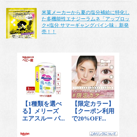
米菓メーカーから夏の塩分補給に特化し
た多機能性エナジーラムネ「アップロッ
ク+塩分 サマーギャングパイン味」新発
売！！