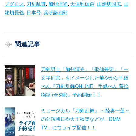
プグロス
,
刀剣乱舞
,
加州清光
,
大倶利伽羅
,
山姥切国広
,
山
姥切長義
,
日本号
,
薬研藤四郎
関連記事
刀剣男士「加州清光」「歌仙兼定」「一
文字則宗」をイメージした華やかな手紙
ぺん『刀剣乱舞ONLINE 手紙ぺん 蒔絵
物語 (全3種)』予約開始！！
ミュージカル『刀剣乱舞』 ～陸奥一蓮～
の公演初日や大千秋楽などが「DMM
TV」にてライブ配信！！