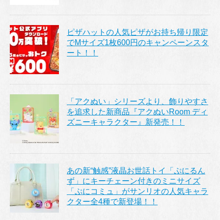
ピザハットの人気ピザがお持ち帰り限定
でMサイズ1枚600円のキャンペーンスタ
ート！！
「アクぬい」シリーズより、飾りやすさ
を追求した新商品『アクぬいRoom ディ
ズニーキャラクター』新発売！！
あの新“触感”液晶お世話トイ「ぷにるん
ず」にキーチェーン付きのミニサイズ
「ぷにコミュ」がサンリオの人気キャラ
クター全4種で新登場！！