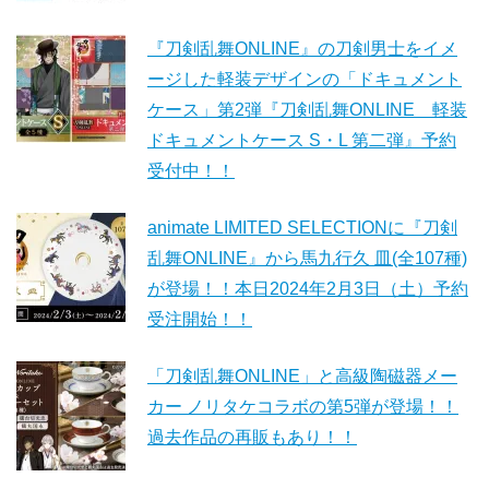
『刀剣乱舞ONLINE』の刀剣男士をイメ
ージした軽装デザインの「ドキュメント
ケース」第2弾『刀剣乱舞ONLINE 軽装
ドキュメントケース S・L 第二弾』予約
受付中！！
animate LIMITED SELECTIONに『刀剣
乱舞ONLINE』から馬九行久 皿(全107種)
が登場！！本日2024年2月3日（土）予約
受注開始！！
「刀剣乱舞ONLINE」と高級陶磁器メー
カー ノリタケコラボの第5弾が登場！！
過去作品の再販もあり！！