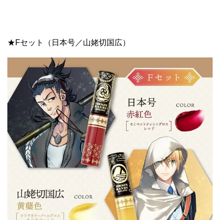
★Fセット（日本号／山姥切国広）