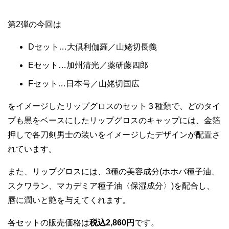
第2弾の今回は
Dセット…大倶利伽羅／山姥切長義
Eセット…加州清光／薬研藤四郎
Fセット…日本号／山姥切国広
をイメージしたリップグロスのセット３種類で、どのタイ
プも黒をベースにしたリップグロスのキャップには、金箔
押しで各刀剣男士の装いをイメージしたデザインが配置さ
れています。
また、リップグロスには、3種の美容成分(ホホバ種子油、
スクワラン、マカデミア種子油〈保湿成分〉)を配合し、
唇に潤いと艶を与えてくれます。
各セットの販売価格は
税込2,860円
です。