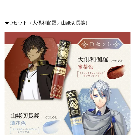
★Dセット（大倶利伽羅／山姥切長義）