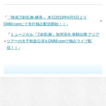
「
『映画刀剣乱舞-継承-』本日2019年6月5日より
DMM.comにて先行独占配信開始！！
」
「
ミュージカル『刀剣乱舞』加州清光 単騎出陣 アジア
ツアーの大千秋楽公演をDMM.comで独占ライブ配
信！！
」