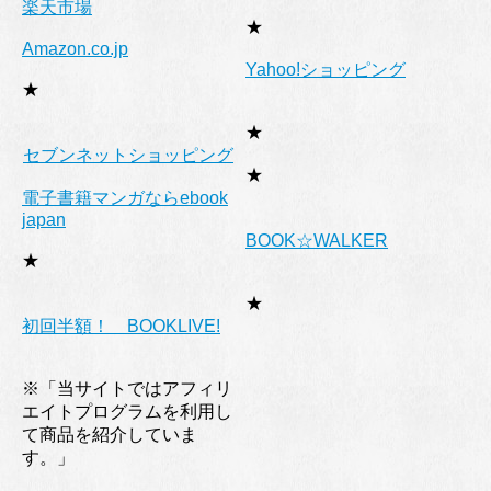
楽天市場
★
Amazon.co.jp
Yahoo!ショッピング
★
★
セブンネットショッピング
★
電子書籍マンガならebook
japan
BOOK☆WALKER
★
★
初回半額！ BOOKLIVE!
※「当サイトではアフィリ
エイトプログラムを利用し
て商品を紹介していま
す。」