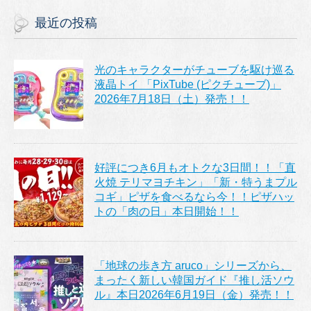
最近の投稿
光のキャラクターがチューブを駆け巡る
液晶トイ 「PixTube (ピクチューブ)」
2026年7月18日（土）発売！！
好評につき6月もオトクな3日間！！「直
火焼 テリマヨチキン」「新・特うまプル
コギ」ピザを食べるなら今！！ピザハッ
トの「肉の日」本日開始！！
「地球の歩き方 aruco」シリーズから、
まったく新しい韓国ガイド『推し活ソウ
ル』本日2026年6月19日（金）発売！！