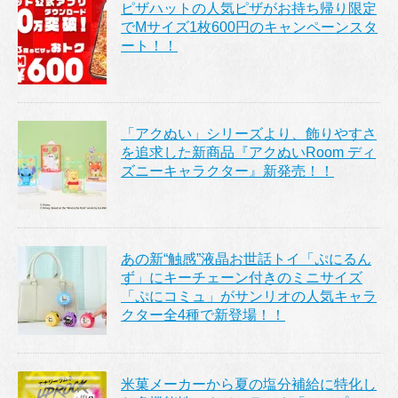
ピザハットの人気ピザがお持ち帰り限定
でMサイズ1枚600円のキャンペーンスタ
ート！！
「アクぬい」シリーズより、飾りやすさ
を追求した新商品『アクぬいRoom ディ
ズニーキャラクター』新発売！！
あの新“触感”液晶お世話トイ「ぷにるん
ず」にキーチェーン付きのミニサイズ
「ぷにコミュ」がサンリオの人気キャラ
クター全4種で新登場！！
米菓メーカーから夏の塩分補給に特化し