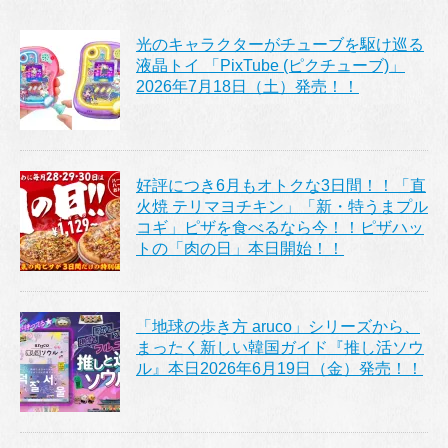
光のキャラクターがチューブを駆け巡る
液晶トイ 「PixTube (ピクチューブ)」
2026年7月18日（土）発売！！
好評につき6月もオトクな3日間！！「直
火焼 テリマヨチキン」「新・特うまプル
コギ」ピザを食べるなら今！！ピザハッ
トの「肉の日」本日開始！！
「地球の歩き方 aruco」シリーズから、
まったく新しい韓国ガイド『推し活ソウ
ル』本日2026年6月19日（金）発売！！