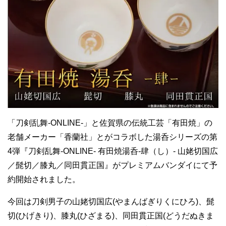
「刀剣乱舞-ONLINE-」と佐賀県の伝統工芸「有田焼」の
老舗メーカー「香蘭社」とがコラボした湯呑シリーズの第
4弾『刀剣乱舞-ONLINE- 有田焼湯呑-肆（し）- 山姥切国広
／髭切／膝丸／同田貫正国』がプレミアムバンダイにて予
約開始されました。
今回は刀剣男子の山姥切国広(やまんばぎりくにひろ)、髭
切(ひげきり)、膝丸(ひざまる)、同田貫正国(どうだぬきま