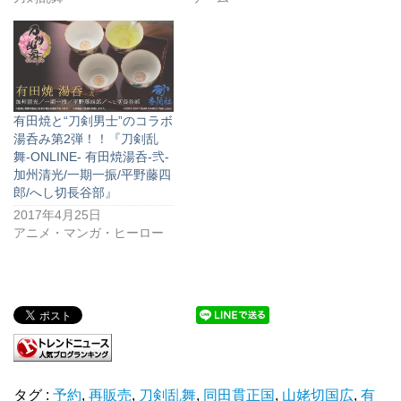
有田焼と“刀剣男士”のコラボ
湯呑み第2弾！！『刀剣乱
舞-ONLINE- 有田焼湯呑-弐-
加州清光/一期一振/平野藤四
郎/へし切長谷部』
2017年4月25日
アニメ・マンガ・ヒーロー
タグ :
予約
,
再販売
,
刀剣乱舞
,
同田貫正国
,
山姥切国広
,
有