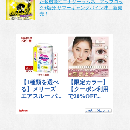
た多機能性エナジーラムネ「アップロッ
ク+塩分 サマーギャングパイン味」新発
売！！