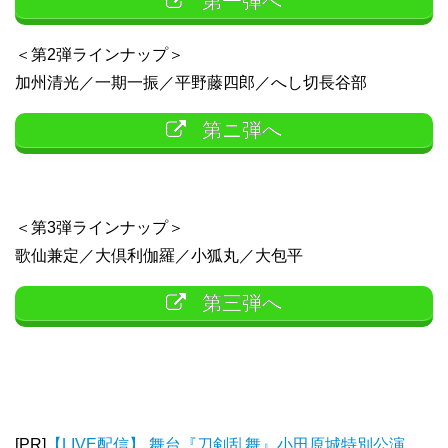
第一弾へ
＜第2弾ラインナップ＞
加州清光／一期一振／平野藤四郎／へし切長谷部
第ニ弾へ
＜第3弾ラインナップ＞
歌仙兼定／大倶利伽羅／小狐丸／大包平
第三弾へ
[PR]
【LIVE配信】 舞台『刀剣乱舞』小田原城特別公演