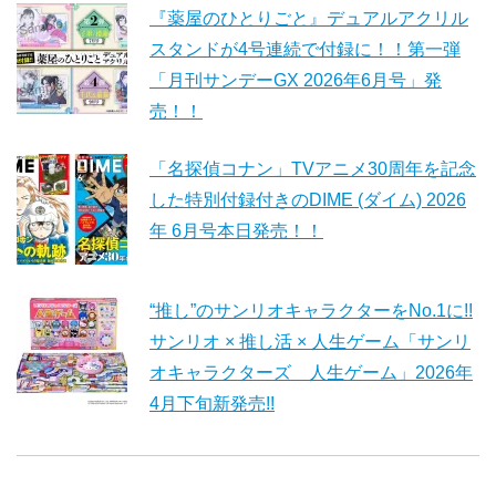
『薬屋のひとりごと』デュアルアクリル
スタンドが4号連続で付録に！！第一弾
「月刊サンデーGX 2026年6月号」発
売！！
「名探偵コナン」TVアニメ30周年を記念
した特別付録付きのDIME (ダイム) 2026
年 6月号本日発売！！
“推し”のサンリオキャラクターをNo.1に!!
サンリオ × 推し活 × 人生ゲーム「サンリ
オキャラクターズ 人生ゲーム」2026年
4月下旬新発売!!