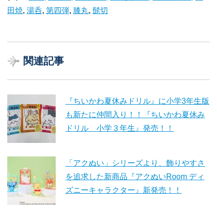
田焼
,
湯呑
,
第四弾
,
膝丸
,
髭切
関連記事
『ちいかわ夏休みドリル』に小学3年生版
も新たに仲間入り！！『ちいかわ夏休み
ドリル 小学３年生』発売！！
「アクぬい」シリーズより、飾りやすさ
を追求した新商品『アクぬいRoom ディ
ズニーキャラクター』新発売！！