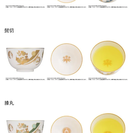
髭切
膝丸