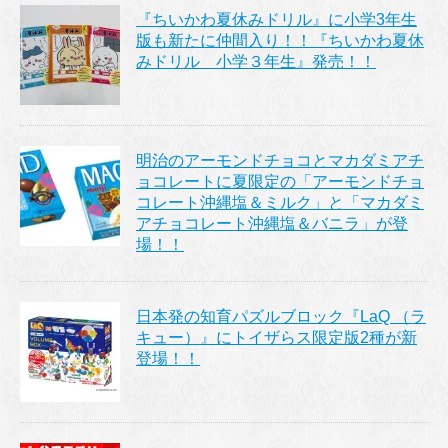
『ちいかわ夏休みドリル』に小学3年生
版も新たに仲間入り！！『ちいかわ夏休
みドリル 小学３年生』発売！！
明治のアーモンドチョコとマカダミアチ
ョコレートに夏限定の「アーモンドチョ
コレート沖縄塩＆ミルク」と「マカダミ
アチョコレート沖縄塩＆バニラ」が登
場！！
日本発の知育パズルブロック『LaQ （ラ
キュー）』にトイザらス限定版2種が新
登場！！