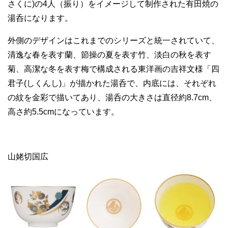
さくに)の4人（振り）をイメージして制作された有田焼の
湯呑になります。
外側のデザインはこれまでのシリーズと統一されていて、
清逸な春を表す蘭、節操の夏を表す竹、淡白の秋を表す
菊、高潔な冬を表す梅で構成される東洋画の吉祥文様「四
君子(しくんし)」が描かれた湯呑で、内底には、それぞれ
の紋を金彩で描いてあり、湯呑の大きさは直径約8.7cm、
高さ約5.5cmになっています。
山姥切国広