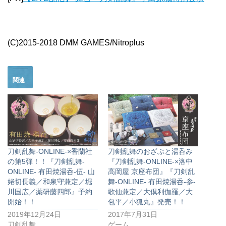
(C)2015-2018 DMM GAMES/Nitroplus
関連
刀剣乱舞-ONLINE-×香蘭社
刀剣乱舞のおざぶと湯呑み
の第5弾！！『刀剣乱舞-
『刀剣乱舞-ONLINE-×洛中
ONLINE- 有田焼湯呑-伍- 山
高岡屋 京座布団』『刀剣乱
姥切長義／和泉守兼定／堀
舞-ONLINE- 有田焼湯呑-参-
川国広／薬研藤四郎』予約
歌仙兼定／大倶利伽羅／大
開始！！
包平／小狐丸』発売！！
2019年12月24日
2017年7月31日
刀剣乱舞
ゲーム