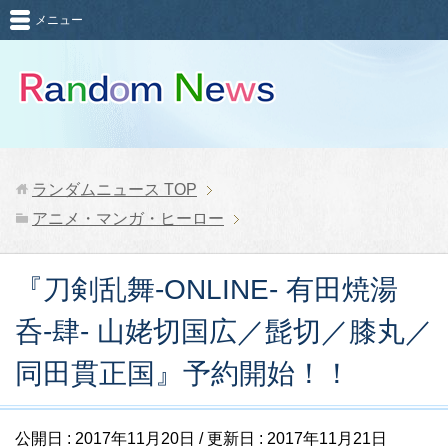
メニュー
ランダムニュース
TOP
アニメ・マンガ・ヒーロー
『刀剣乱舞-ONLINE- 有田焼湯
呑-肆- 山姥切国広／髭切／膝丸／
同田貫正国』予約開始！！
公開日 :
2017年11月20日
/ 更新日 :
2017年11月21日