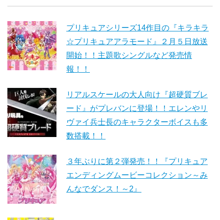
プリキュアシリーズ14作目の『キラキラ
☆プリキュアアラモード』２月５日放送
開始！！主題歌シングルなど発売情
報！！
リアルスケールの大人向け『超硬質ブレ
ード』がプレバンに登場！！エレンやリ
ヴァイ兵士長のキャラクターボイスも多
数搭載！！
３年ぶりに第２弾発売！！『プリキュア
エンディングムービーコレクション～み
んなでダンス！～2』