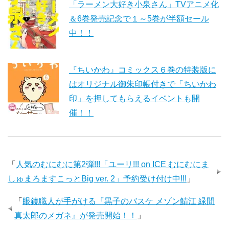
「ラーメン大好き小泉さん」TVアニメ化
＆6巻発売記念で１～5巻が半額セール
中！！
『ちいかわ』コミックス６巻の特装版に
はオリジナル御朱印帳付きで「ちいかわ
印」を押してもらえるイベントも開
催！！
「
人気のむにむに第2弾!!!「ユーリ!!! on ICE むにむにま
しゅまろますこっとBig ver. 2」予約受け付け中!!!
」
「
眼鏡職人が手がける『黒子のバスケ メゾン鯖江 緑間
真太郎のメガネ』が発売開始！！
」