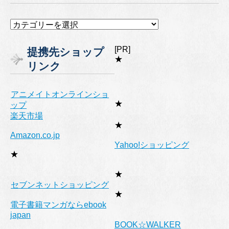
カ
テ
ゴ
[PR]
提携先ショップ
リ
★
リンク
ー
アニメイトオンラインショ
★
ップ
楽天市場
★
Amazon.co.jp
Yahoo!ショッピング
★
★
セブンネットショッピング
★
電子書籍マンガならebook
japan
BOOK☆WALKER