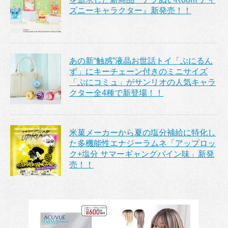
ズニーキャラクター』新発売！！
あの新“触感”液晶お世話トイ「ぷにるん
ず」にキーチェーン付きのミニサイズ
「ぷにコミュ」がサンリオの人気キャラ
クター全4種で新登場！！
米菓メーカーから夏の塩分補給に特化し
た多機能性エナジーラムネ「アップロッ
ク+塩分 サマーギャングパイン味」新発
売！！