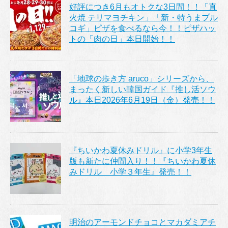
好評につき6月もオトクな3日間！！「直
火焼 テリマヨチキン」「新・特うまプル
コギ」ピザを食べるなら今！！ピザハッ
トの「肉の日」本日開始！！
「地球の歩き方 aruco」シリーズから、
まったく新しい韓国ガイド『推し活ソウ
ル』本日2026年6月19日（金）発売！！
『ちいかわ夏休みドリル』に小学3年生
版も新たに仲間入り！！『ちいかわ夏休
みドリル 小学３年生』発売！！
明治のアーモンドチョコとマカダミアチ