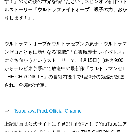
す！』のその後の世界を描いたというスピンオフ新作バト
ルストーリー『
ウルトラファイトオーブ 親子の力、おか
りします！
』。
ウルトラマンオーブがウルトラセブンの息子・ウルトラマ
ンゼロとともに新たなる“凶敵”「亡霊魔導士 レイバトス」
に立ち向かうというストーリーで、4月15日(土)あさ9:00
からテレビ東京系にて放送中の最新作『ウルトラマンゼロ
THE CHRONICLE』の番組内後半で1話3分の短編が放送
され、全8話の予定。
⇒
Tsuburaya Prod. Official Channel
上記動画は公式サイトにて見逃し配信としてYouTubeにア