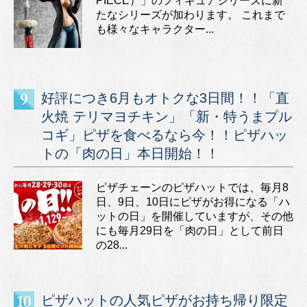
PIECE）」のフィギュアシリーズに新
たなシリーズが加わります。 これまで
も様々なキャラクター...
好評につき6月もオトクな3日間！！「直
火焼 テリマヨチキン」「新・特うまプル
コギ」ピザを食べるなら今！！ピザハッ
トの「肉の日」本日開始！！
ピザチェーンのピザハットでは、毎月8
日、9日、10日にピザがお得になる「ハ
ットの日」を開催していますが、その他
にも毎月29日を「肉の日」として前日
の28...
ピザハットの人気ピザがお持ち帰り限定