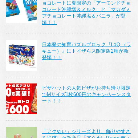
ョコレートに夏限定の「アーモンドチョ
コレート沖縄塩＆ミルク」と「マカダミ
アチョコレート沖縄塩＆バニラ」が登
場！！
日本発の知育パズルブロック『LaQ （ラ
キュー）』にトイザらス限定版2種が新
登場！！
ピザハットの人気ピザがお持ち帰り限定
でMサイズ1枚600円のキャンペーンスタ
ート！！
「アクぬい」シリーズより、飾りやすさ
を追求した新商品『アクぬいRoom ディ