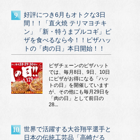
好評につき6月もオトクな3日
間！！「直火焼 テリマヨチキ
ン」「新・特うまプルコギ」ピ
ザを食べるなら今！！ピザハッ
トの「肉の日」本日開始！！
ピザチェーンのピザハット
では、毎月8日、9日、10日
にピザがお得になる「ハッ
トの日」を開催しています
が、その他にも毎月29日を
「肉の日」として前日の
28...
世界で活躍する大谷翔平選手と
日本の伝統工芸品「高崎だる